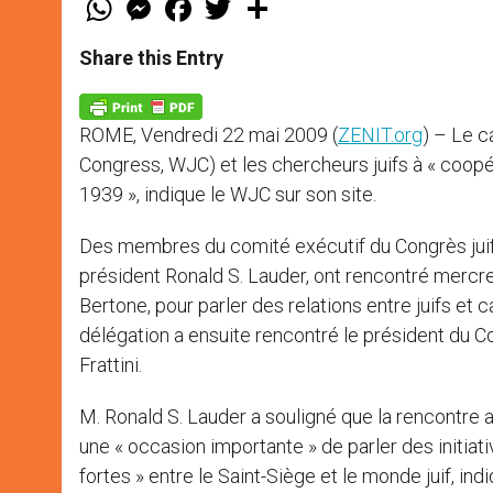
h
e
a
w
h
a
s
c
i
a
t
s
e
t
r
Share this Entry
s
e
b
t
e
A
n
o
e
p
g
o
r
p
e
k
ROME, Vendredi 22 mai 2009 (
ZENIT.org
) – Le c
r
Congress, WJC) et les chercheurs juifs à « coopé
1939 », indique le WJC sur son site.
Des membres du comité exécutif du Congrès jui
président Ronald S. Lauder, ont rencontré mercred
Bertone, pour parler des relations entre juifs et 
délégation a ensuite rencontré le président du Co
Frattini.
M. Ronald S. Lauder a souligné que la rencontre av
une « occasion importante » de parler des initiat
fortes » entre le Saint-Siège et le monde juif, ind