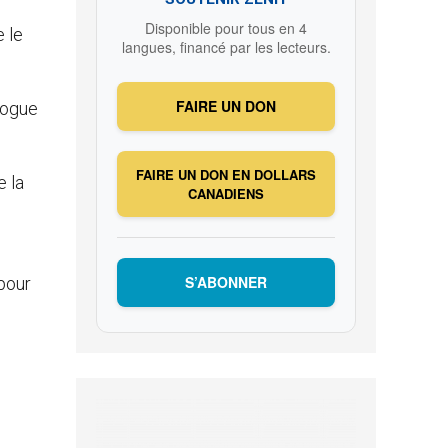
Disponible pour tous en 4
e le
langues, financé par les lecteurs.
FAIRE UN DON
logue
FAIRE UN DON EN DOLLARS
e la
CANADIENS
S’ABONNER
 pour