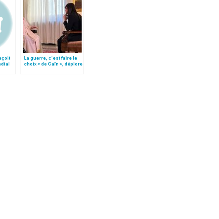
eçoit
La guerre, c’est faire le
ndial
choix « de Caïn », déplore
le pape François