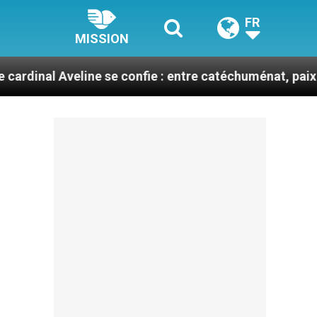
FR
MISSION
eline se confie : entre catéchuménat, paix et défis mig