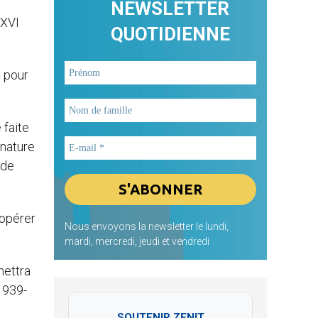
NEWSLETTER
 XVI
QUOTIDIENNE
» pour
 faite
 nature
 de
oopérer
Nous envoyons la newsletter le lundi,
mardi, mercredi, jeudi et vendredi
mettra
1939-
SOUTENIR ZENIT