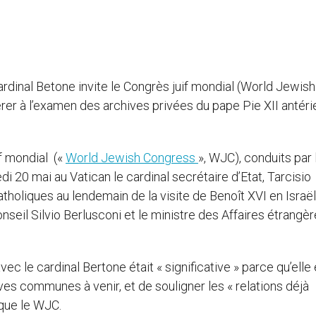
ardinal Betone invite le Congrès juif mondial (World Jewish
rer à l’examen des archives privées du pape Pie XII antéri
f mondial («
World Jewish Congress
», WJC), conduits par 
i 20 mai au Vatican le cardinal secrétaire d’Etat, Tarcisio
catholiques au lendemain de la visite de Benoît XVI en Israël
nseil Silvio Berlusconi et le ministre des Affaires étrangè
ec le cardinal Bertone était « significative » parce qu’elle 
ives communes à venir, et de souligner les « relations déjà
ique le WJC.