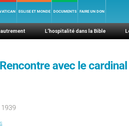
 VATICAN
EGLISE ET MONDE
DOCUMENTS
FAIRE UN DON
L’hospitalité dans la Bible
Le cardinal Av
 Rencontre avec le cardinal
à 1939
S