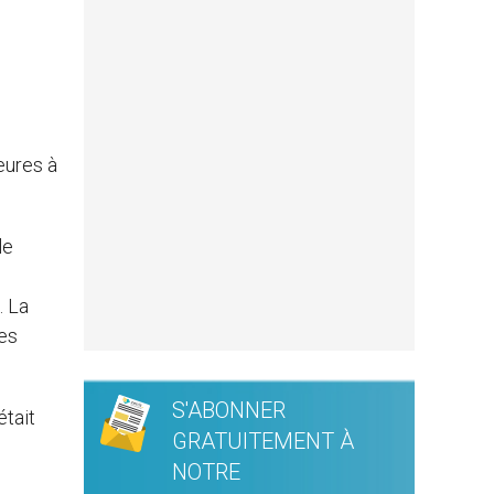
eures à
le
. La
res
S'ABONNER
était
GRATUITEMENT À
NOTRE