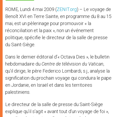
p
e
k
r
ROME, Lundi 4 mai 2009 (
ZENIT.org
) – Le voyage de
Benoît XVI en Terre Sainte, en programme du 8 au 15
mai, est un pèlerinage pour promouvoir « la
réconciliation et la paix », non un événement
politique, spécifie le directeur de la salle de presse
du Saint-Siège.
Dans le dernier éditorial d’« Octava Dies », le bulletin
hebdomadaire du
Centre de télévision du Vatican
,
qu’il dirige, le père Federico Lombardi, s.j., analyse la
signification du prochain voyage qui conduira le pape
en Jordanie, en Israël et dans les territoires
palestiniens.
Le directeur de la salle de presse du Saint-Siège
explique qu’il s’agit « avant tout d’un voyage de foi »,