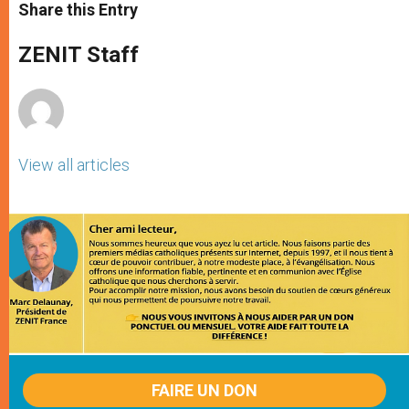
t
s
e
t
r
Share this Entry
s
e
b
t
e
A
n
o
e
p
g
o
r
ZENIT Staff
p
e
k
r
View all articles
FAIRE UN DON