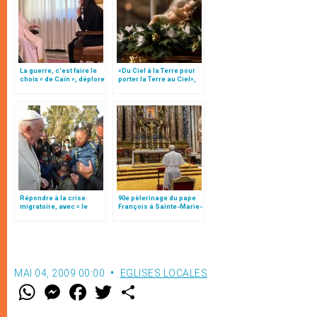
La guerre, c’est faire le
«Du Ciel à la Terre pour
choix « de Caïn », déplore
porter la Terre au Ciel»,
le pape François
par Mgr Francesco Follo
Répondre à la crise
90e pèlerinage du pape
migratoire, avec « le
François à Sainte-Marie-
style de l’humanité »!
Majeure
(texte complet)
MAI 04, 2009 00:00
EGLISES LOCALES
W
M
F
T
S
h
e
a
w
h
a
s
c
i
a