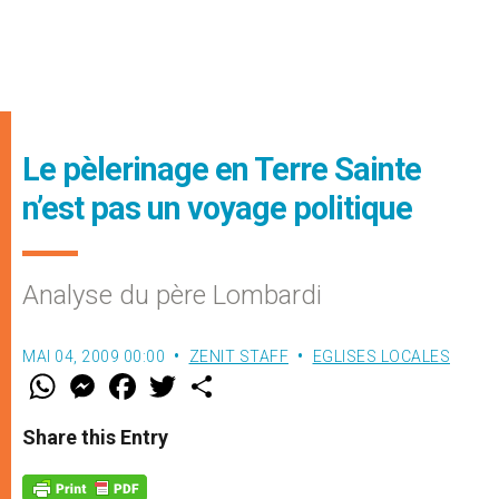
Le pèlerinage en Terre Sainte
n’est pas un voyage politique
Analyse du père Lombardi
MAI 04, 2009 00:00
ZENIT STAFF
EGLISES LOCALES
W
M
F
T
S
h
e
a
w
h
a
s
c
i
a
t
s
e
t
r
Share this Entry
s
e
b
t
e
A
n
o
e
p
g
o
r