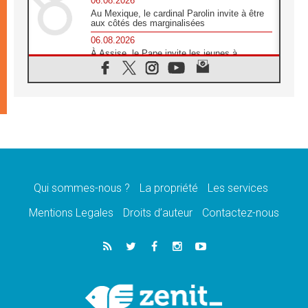
06.08.2026
Au Mexique, le cardinal Parolin invite à être
aux côtés des marginalisées
06.08.2026
À Assise, le Pape invite les jeunes à
«construire la civilisation de l'amour»
05.08.2026
La visite du Pape en Argentine portera «un
message de paix et de dignité humaine»
05.08.2026
«La visite du Pape en Uruguay renforcera
l'espérance» affirme Mgr Tróccoli
05.08.2026
Le nonce en Ukraine: «Il est inquiétant
d'entendre ceux qui bénissent la guerre»
Qui sommes-nous ?
La propriété
Les services
05.08.2026
Mentions Legales
Droits d’auteur
Contactez-nous
Léon XIV au Pérou, une lueur d'espoir pour
un peuple en quête de paix
05.08.2026
SCEAM: L'Église en Afrique vers
l'Assemblée ecclésiale de 2028 depuis
Addis-Abeba
05.08.2026
Le Pape exprime ses condoléances suite au