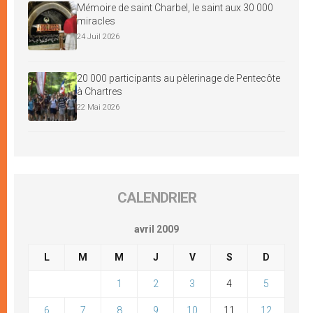
Mémoire de saint Charbel, le saint aux 30 000
miracles
24 Juil 2026
20 000 participants au pèlerinage de Pentecôte
à Chartres
22 Mai 2026
CALENDRIER
avril 2009
L
M
M
J
V
S
D
1
2
3
4
5
6
7
8
9
10
11
12