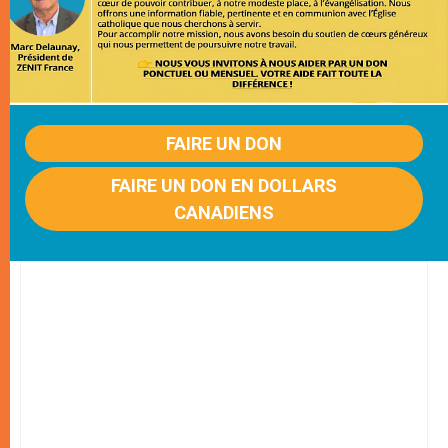
FAIRE UN DON
FAIRE UN DON EN DOLLARS
CANADIENS