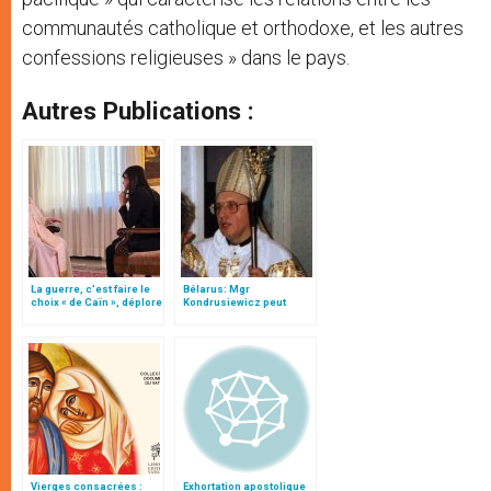
communautés catholique et orthodoxe, et les autres
confessions religieuses » dans le pays.
Autres Publications :
La guerre, c’est faire le
Bélarus: Mgr
choix « de Caïn », déplore
Kondrusiewicz peut
le pape François
revenir passer Noël à
Minsk
Vierges consacrées :
Exhortation apostolique