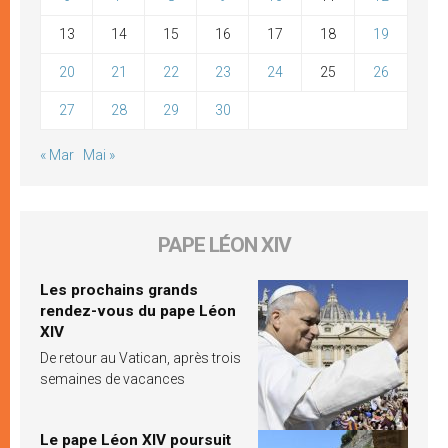
13
14
15
16
17
18
19
20
21
22
23
24
25
26
27
28
29
30
« Mar
Mai »
PAPE LÉON XIV
Les prochains grands
rendez-vous du pape Léon
XIV
De retour au Vatican, après trois
semaines de vacances
Le pape Léon XIV poursuit