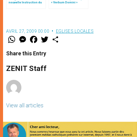
nouvelle Instruction du
« Verbum Domini »
Vatican
AVRIL 27, 2009 00:00
EGLISES LOCALES
W
M
F
T
S
h
e
a
w
h
a
s
c
i
a
t
s
e
t
r
Share this Entry
s
e
b
t
e
A
n
o
e
p
g
o
r
ZENIT Staff
p
e
k
r
View all articles