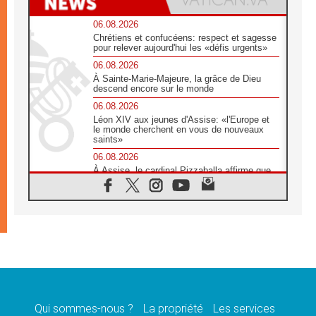
06.08.2026
Chrétiens et confucéens: respect et sagesse
pour relever aujourd'hui les «défis urgents»
06.08.2026
À Sainte-Marie-Majeure, la grâce de Dieu
descend encore sur le monde
06.08.2026
Léon XIV aux jeunes d'Assise: «l'Europe et
le monde cherchent en vous de nouveaux
saints»
06.08.2026
À Assise, le cardinal Pizzaballa affirme que
«les chrétiens veulent la paix»
06.08.2026
Au Mexique, le cardinal Parolin invite à être
aux côtés des marginalisées
06.08.2026
À Assise, le Pape invite les jeunes à
«construire la civilisation de l'amour»
05.08.2026
La visite du Pape en Argentine portera «un
message de paix et de dignité humaine»
Qui sommes-nous ?
La propriété
Les services