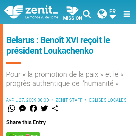
FR
MISSION
Belarus : Benoît XVI reçoit le
président Loukachenko
Pour « la promotion de la paix » et le «
progrès authentique de l’humanité »
AVRIL 27, 2009 00:00
ZENIT STAFF
EGLISES LOCALES
W
M
F
T
S
h
e
a
w
h
a
s
c
i
a
t
s
e
t
r
Share this Entry
s
e
b
t
e
A
n
o
e
p
g
o
r