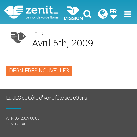
FR
MISSION
JOUR
Avril 6th, 2009
DERNIÈRES NOUVELLES
La JEC de Côte d'Ivoire fête ses 60 ans
APR 06, 2009 00:00
ZENIT STAFF