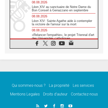
08.08.2026
Léon XIV au sanctuaire de Notre Dame du
Bon Conseil à Genazzano en septembre
08.08.2026
Léon XIV: Sainte Agathe aide à contempler
la victoire de l'amour sur la mort
08.08.2026
«Relancer l'empathie», le projet Triennal d'art
des Universités catholiques
08.08.2026
Signis 2026, donner la parole aux religieuses
catholiques
08.08.2026
Au Bangladesh, l'Église accompagne les
Dalits sur le chemin de la dignité
07.08.2026
Philippines: le vicariat apostolique de
Calapan devient un diocèse
Qui sommes-nous ?
La propriété
Les services
07.08.2026
Congo-Brazzaville: le 15 août, entre solennité
Mentions Legales
Droits d’auteur
Contactez-nous
de l'Assomption et mémoire nationale
07.08.2026
«La paix commence par l'empathie» estime