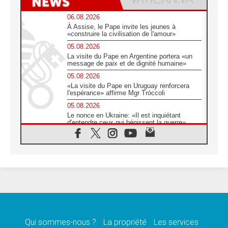
06.08.2026
À Assise, le Pape invite les jeunes à
«construire la civilisation de l'amour»
05.08.2026
La visite du Pape en Argentine portera «un
message de paix et de dignité humaine»
05.08.2026
«La visite du Pape en Uruguay renforcera
l'espérance» affirme Mgr Tróccoli
05.08.2026
Le nonce en Ukraine: «Il est inquiétant
d'entendre ceux qui bénissent la guerre»
05.08.2026
Léon XIV au Pérou, une lueur d'espoir pour
un peuple en quête de paix
05.08.2026
SCEAM: L'Église en Afrique vers
l'Assemblée ecclésiale de 2028 depuis
Addis-Abeba
05.08.2026
Le Pape exprime ses condoléances suite au
décès du cardinal Júlio Langa
Qui sommes-nous ?
La propriété
Les services