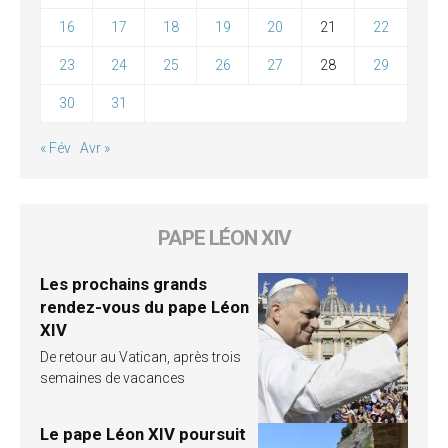
16
17
18
19
20
21
22
23
24
25
26
27
28
29
30
31
« Fév
Avr »
PAPE LÉON XIV
Les prochains grands
rendez-vous du pape Léon
XIV
De retour au Vatican, après trois
semaines de vacances
Le pape Léon XIV poursuit