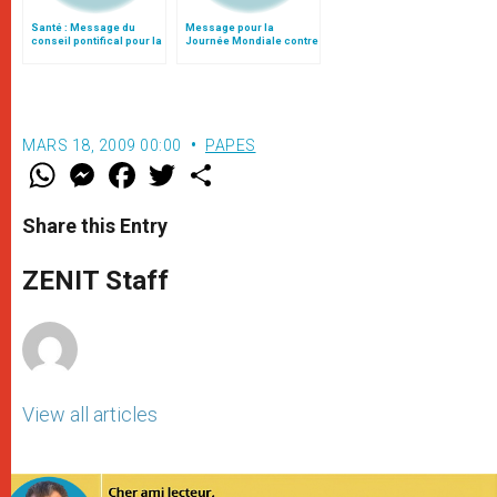
Santé : Message du
Message pour la
conseil pontifical pour la
Journée Mondiale contre
Journée mondiale du
le SIDA
Sida
MARS 18, 2009 00:00
PAPES
W
M
F
T
S
h
e
a
w
h
a
s
c
i
a
t
s
e
t
r
Share this Entry
s
e
b
t
e
A
n
o
e
p
g
o
r
ZENIT Staff
p
e
k
r
View all articles