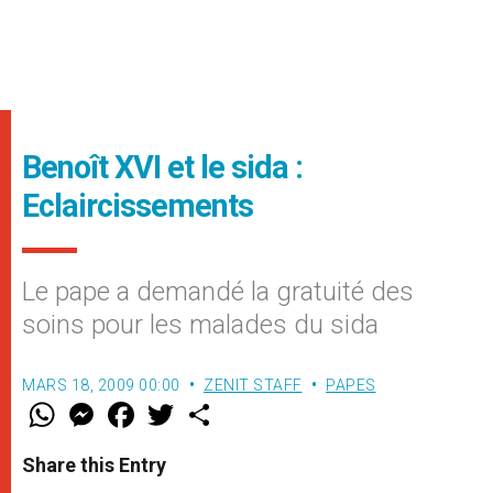
Benoît XVI et le sida :
Eclaircissements
Le pape a demandé la gratuité des
soins pour les malades du sida
MARS 18, 2009 00:00
ZENIT STAFF
PAPES
W
M
F
T
S
h
e
a
w
h
a
s
c
i
a
t
s
e
t
r
Share this Entry
s
e
b
t
e