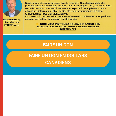
FAIRE UN DON
FAIRE UN DON EN DOLLARS
CANADIENS