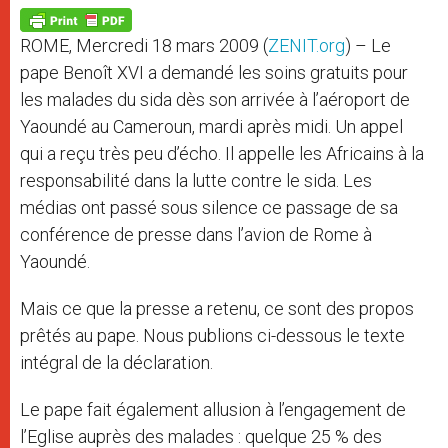
A
n
o
e
p
g
o
r
p
e
k
ROME, Mercredi 18 mars 2009 (
ZENIT.org
) – Le
r
pape Benoît XVI a demandé les soins gratuits pour
les malades du sida dès son arrivée à l’aéroport de
Yaoundé au Cameroun, mardi après midi. Un appel
qui a reçu très peu d’écho. Il appelle les Africains à la
responsabilité dans la lutte contre le sida. Les
médias ont passé sous silence ce passage de sa
conférence de presse dans l’avion de Rome à
Yaoundé.
Mais ce que la presse a retenu, ce sont des propos
prêtés au pape. Nous publions ci-dessous le texte
intégral de la déclaration.
Le pape fait également allusion à l’engagement de
l’Eglise auprès des malades : quelque 25 % des