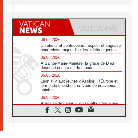
06.08.2026
Chrétiens et confucéens: respect et sagesse
pour relever aujourd'hui les «défis urgents»
06.08.2026
À Sainte-Marie-Majeure, la grâce de Dieu
descend encore sur le monde
06.08.2026
Léon XIV aux jeunes d'Assise: «l'Europe et
le monde cherchent en vous de nouveaux
saints»
06.08.2026
À Assise, le cardinal Pizzaballa affirme que
«les chrétiens veulent la paix»
06.08.2026
Au Mexique, le cardinal Parolin invite à être
aux côtés des marginalisées
06.08.2026