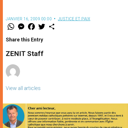
JANVIER 16, 2009 00:00
JUSTICE ET PAIX
W
M
F
T
S
h
e
a
w
h
a
s
c
i
a
t
s
e
t
r
Share this Entry
s
e
b
t
e
A
n
o
e
p
g
o
r
ZENIT Staff
p
e
k
r
View all articles