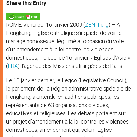
t
s
e
t
r
Share this Entry
s
e
b
t
e
A
n
o
e
p
g
o
r
p
e
k
ROME, Vendredi 16 janvier 2009 (
ZENIT.org
) – A
r
Hongkong, l’Eglise catholique s’inquiète de voir le
mariage homosexuel légitimé à l’occasion du vote
d’un amendement à la loi contre les violences
domestiques, indique, ce 16 janvier « Eglises d’Asie »
(
EDA
), l’agence des Missions étrangères de Paris.
Le 10 janvier dernier, le Legco (Legislative Council),
le parlement de la Région administrative spéciale de
Hongkong, a entendu, en auditions publiques, les
représentants de 63 organisations civiques,
éducatives et religieuses. Les débats portaient sur
un projet d’amendement à la loi contre les violences
domestiques, amendement qui, selon l’Eglise