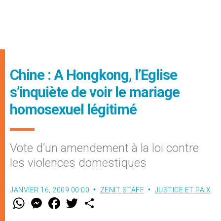
Chine : A Hongkong, l’Eglise
s’inquiète de voir le mariage
homosexuel légitimé
Vote d’un amendement à la loi contre
les violences domestiques
JANVIER 16, 2009 00:00
ZENIT STAFF
JUSTICE ET PAIX
W
M
F
T
S
h
e
a
w
h
a
s
c
i
a