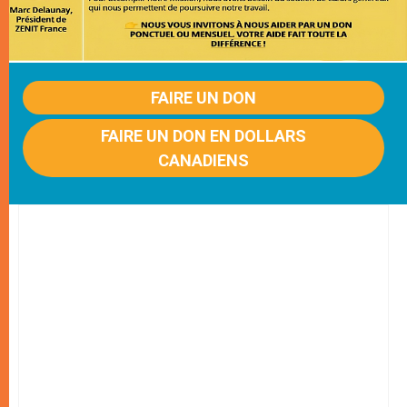
FAIRE UN DON
FAIRE UN DON EN DOLLARS
CANADIENS