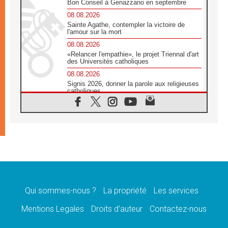
Bon Conseil à Genazzano en septembre
08.08.2026
Sainte Agathe, contempler la victoire de
l'amour sur la mort
08.08.2026
«Relancer l'empathie», le projet Triennal d'art
des Universités catholiques
08.08.2026
Signis 2026, donner la parole aux religieuses
catholiques
08.08.2026
Au Bangladesh, l'Église accompagne les
Dalits sur le chemin de la dignité
07.08.2026
Philippines: le vicariat apostolique de
Calapan devient un diocèse
07.08.2026
Congo-Brazzaville: le 15 août, entre solennité
de l'Assomption et mémoire nationale
Qui sommes-nous ?
La propriété
Les services
07.08.2026
«La paix commence par l'empathie» estime
Mentions Legales
Droits d’auteur
Contactez-nous
le cardinal Parolin
07.08.2026