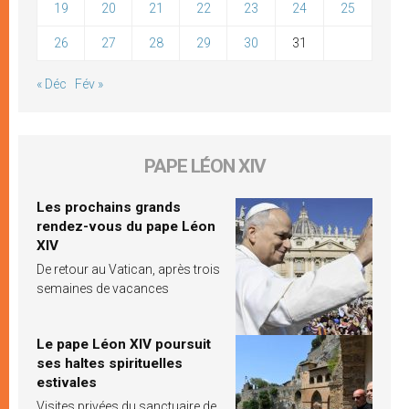
19
20
21
22
23
24
25
26
27
28
29
30
31
« Déc
Fév »
PAPE LÉON XIV
Les prochains grands
rendez-vous du pape Léon
XIV
De retour au Vatican, après trois
semaines de vacances
Le pape Léon XIV poursuit
ses haltes spirituelles
estivales
Visites privées du sanctuaire de