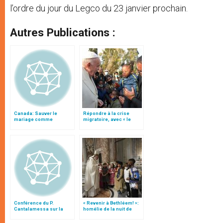
l’ordre du jour du Legco du 23 janvier prochain.
Autres Publications :
Canada: Sauver le
Répondre à la crise
mariage comme
migratoire, avec « le
institution fondamentale
style de l’humanité »!
reconnue par l'État
(texte complet)
Conférence du P.
« Revenir à Bethléem! »:
Cantalamessa sur la
homélie de la nuit de
famille
Noël (texte complet)