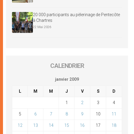
20 000 participants au pèlerinage de Pentecôte
à Chartres
22 Mai 2026
CALENDRIER
janvier 2009
L
M
M
J
V
S
D
1
2
3
4
5
6
7
8
9
10
11
12
13
14
15
16
17
18