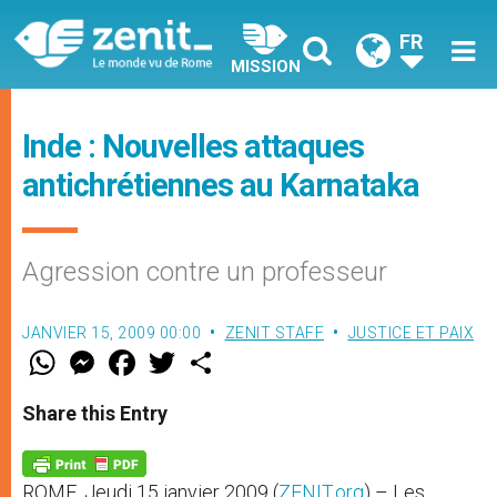
FR
MISSION
Inde : Nouvelles attaques
antichrétiennes au Karnataka
Agression contre un professeur
JANVIER 15, 2009 00:00
ZENIT STAFF
JUSTICE ET PAIX
W
M
F
T
S
h
e
a
w
h
a
s
c
i
a
t
s
e
t
r
Share this Entry
s
e
b
t
e
A
n
o
e
p
g
o
r
p
e
k
ROME, Jeudi 15 janvier 2009 (
ZENIT.org
) – Les
r