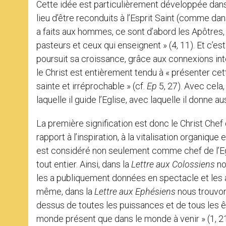
Cette idée est particulièrement développée dan
lieu d’être reconduits à l’Esprit Saint (comme da
a faits aux hommes, ce sont d’abord les Apôtres, p
pasteurs et ceux qui enseignent » (4, 11). Et c’es
poursuit sa croissance, grâce aux connexions inter
le Christ est entièrement tendu à « présenter cett
sainte et irréprochable » (cf.
Ep
5, 27). Avec cela, 
laquelle il guide l’Eglise, avec laquelle il donne a
La première signification est donc le Christ Chef de
rapport à l’inspiration, à la vitalisation organiqu
est considéré non seulement comme chef de l’Eg
tout entier. Ainsi, dans la
Lettre
aux Colossiens
nou
les a publiquement données en spectacle et les a 
même, dans la
Lettre
aux Ephésiens
nous trouvons
dessus de toutes les puissances et de tous les êt
monde présent que dans le monde à venir » (1, 2