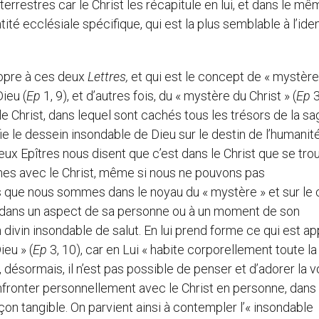
errestres car le Christ les récapitule en lui, et dans le m
té ecclésiale spécifique, qui est la plus semblable à l’iden
propre à ces deux
Lettres,
et qui est le concept de « mystère 
ieu (
Ep
1, 9), et d’autres fois, du « mystère du Christ » (
Ep
3
 le Christ, dans lequel sont cachés tous les trésors de la s
ifie le dessein insondable de Dieu sur le destin de l’humanit
eux Epîtres nous disent que c’est dans le Christ que se tro
es avec le Christ, même si nous ne pouvons pas
s que nous sommes dans le noyau du « mystère » et sur le
 pas dans un aspect de sa personne ou à un moment de son
n divin insondable de salut. En lui prend forme ce qui est ap
eu » (
Ep
3, 10), car en Lui « habite corporellement toute la
, désormais, il n’est pas possible de penser et d’adorer la 
nfronter personnellement avec le Christ en personne, dans
çon tangible. On parvient ainsi à contempler l’« insondable