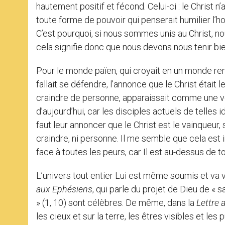
hautement positif et fécond. Celui-ci : le Christ n
toute forme de pouvoir qui penserait humilier l’ho
C’est pourquoi, si nous sommes unis au Christ, n
cela signifie donc que nous devons nous tenir bie
Pour le monde païen, qui croyait en un monde remp
fallait se défendre, l’annonce que le Christ était l
craindre de personne, apparaissait comme une vé
d’aujourd’hui, car les disciples actuels de telles
faut leur annoncer que le Christ est le vainqueur, si
craindre, ni personne. Il me semble que cela est
face à toutes les peurs, car Il est au-dessus de t
L’univers tout entier Lui est même soumis et va 
aux Ephésiens
, qui parle du projet de Dieu de « sa
» (1, 10) sont célèbres. De même, dans la
Lettre
a
les cieux et sur la terre, les êtres visibles et les 