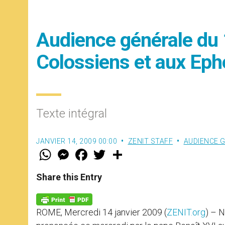
Audience générale du 1
Colossiens et aux Eph
Texte intégral
JANVIER 14, 2009 00:00
ZENIT STAFF
AUDIENCE 
W
M
F
T
S
h
e
a
w
h
a
s
c
i
a
t
s
e
t
r
Share this Entry
s
e
b
t
e
A
n
o
e
p
g
o
r
p
e
k
ROME, Mercredi 14 janvier 2009 (
ZENIT.org
) – N
r