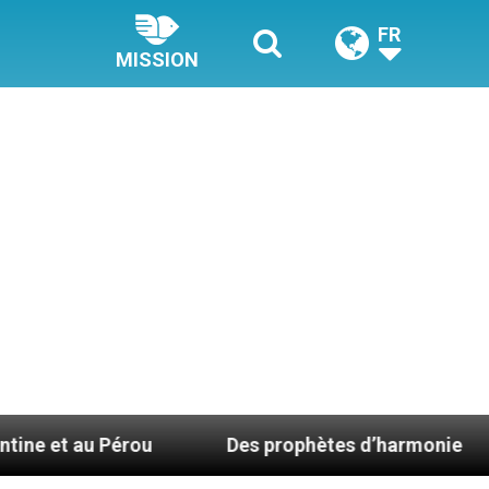
FR
MISSION
rou
Des prophètes d’harmonie
Catéchèse