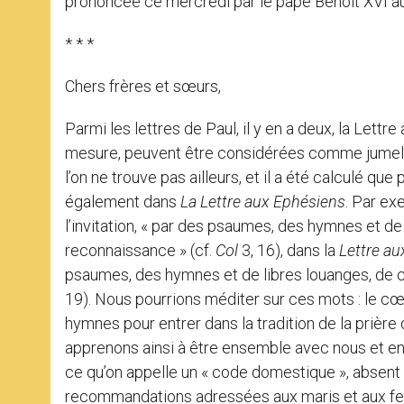
prononcée ce mercredi par le pape Benoît XVI au 
* * *
Chers frères et sœurs,
Parmi les lettres de Paul, il y en a deux, la Lettr
mesure, peuvent être considérées comme jumelles.
l’on ne trouve pas ailleurs, et il a été calculé que
également dans
La Lettre
aux Ephésiens
. Par ex
l’invitation, « par des psaumes, des hymnes et de
reconnaissance » (cf.
Col
3, 16), dans la
Lettre
aux
psaumes, des hymnes et de libres louanges, de ch
19). Nous pourrions méditer sur ces mots : le cœ
hymnes pour entrer dans la tradition de la prière
apprenons ainsi à être ensemble avec nous et ent
ce qu’on appelle un « code domestique », absent d
recommandations adressées aux maris et aux fem