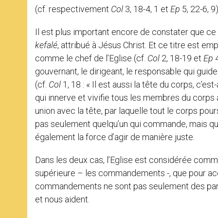
(cf. respectivement
Col
3, 18-4, 1 et
Ep
5, 22-6, 9)
Il est plus important encore de constater que ce
kefalé
, attribué à Jésus Christ. Et ce titre est e
comme le chef de l’Eglise (cf.
Col
2, 18-19 et
Ep
4
gouvernant, le dirigeant, le responsable qui gu
(cf.
Col
1, 18 : « Il est aussi la tête du corps, c’est-
qui innerve et vivifie tous les membres du corps 
union avec la tête, par laquelle tout le corps pou
pas seulement quelqu’un qui commande, mais quel
également la force d’agir de manière juste.
Dans les deux cas, l’Eglise est considérée comme
supérieure – les commandements -, que pour accue
commandements ne sont pas seulement des paroles
et nous aident.