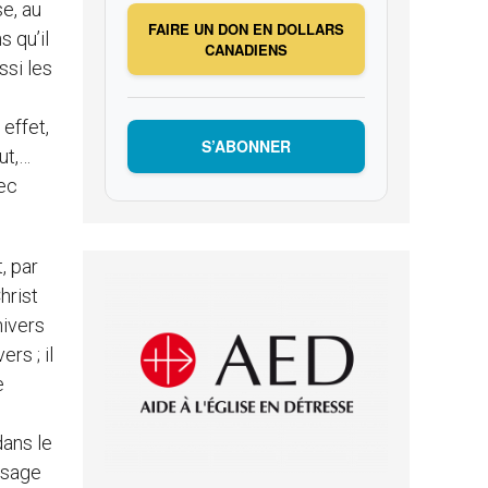
se, au
FAIRE UN DON EN DOLLARS
s qu’il
CANADIENS
ssi les
 effet,
S’ABONNER
ut,…
vec
, par
hrist
nivers
rs ; il
e
dans le
ssage