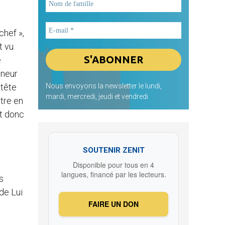
chef »,
t vu
e
gneur
 tête
Nous envoyons la newsletter le lundi,
mardi, mercredi, jeudi et vendredi
être en
st donc
SOUTENIR ZENIT
Disponible pour tous en 4
langues, financé par les lecteurs.
s
de Lui
FAIRE UN DON