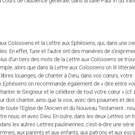
cours de l’audience générale, dans la salle Paul VI du Vati
e aux Colossiens et la Lettre aux Ephésiens, qui, dans une ce
 En effet, l’une et l’autre ont des manières de s’exprime
 plus d’un tiers des mots de la
Lettre
aux Colossiens
se trou
emple, alors que dans la
Lettre
aux Colossiens
on lit littéra
 libres louanges, de chanter à Dieu, dans vos cœurs, votre
 Ephésiens
on recommande également de « dire entre vo
anter le Seigneur et le célébrer de tout votre cœur » (cf.
ur doit chanter, ainsi que la voix, avec des psaumes et des
 de toute l’Eglise de l’Ancien et du Nouveau Testament ; no
re nous, et avec Dieu. En outre, dans les deux
Lettres
on t
ans les autres Lettres pauliniennes, c’est-à-dire une série
mes, aux parents et aux enfants, aux patrons et aux esc