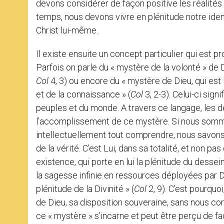
devons considérer de façon positive les réalités t
temps, nous devons vivre en plénitude notre identi
Christ lui-même.
Il existe ensuite un concept particulier qui est 
Parfois on parle du « mystère de la volonté » de D
Col
4, 3) ou encore du « mystère de Dieu, qui est
et de la connaissance » (
Col
3, 2-3). Celui-ci sign
peuples et du monde. A travers ce langage, les d
l’accomplissement de ce mystère. Si nous somm
intellectuellement tout comprendre, nous savon
de la vérité. C’est Lui, dans sa totalité, et non
existence, qui porte en lui la plénitude du dessei
la sagesse infinie en ressources déployées par Di
plénitude de la Divinité » (
Col
2, 9). C’est pourquoi
de Dieu, sa disposition souveraine, sans nous co
ce « mystère » s’incarne et peut être perçu de fa