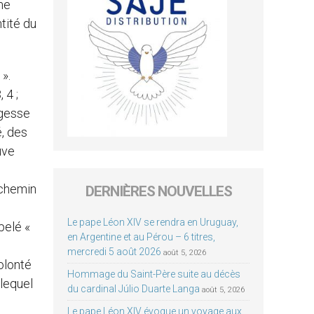
ême
tité du
».
, 4 ;
agesse
é, des
uve
 chemin
DERNIÈRES NOUVELLES
Le pape Léon XIV se rendra en Uruguay,
pelé «
en Argentine et au Pérou – 6 titres,
mercredi 5 août 2026
août 5, 2026
volonté
Hommage du Saint-Père suite au décès
 lequel
du cardinal Júlio Duarte Langa
août 5, 2026
Le pape Léon XIV évoque un voyage aux