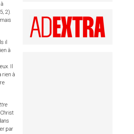
 à
5, 2).
 mais
s il
ien à
ux. Il
a rien à
ire
ttre
 Christ
 dans
ier par