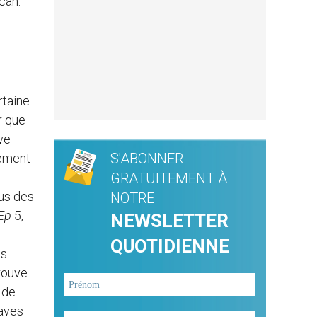
can.
rtaine
r que
ve
S'ABONNER
lement
GRATUITEMENT À
us des
NOTRE
Ep
5,
NEWSLETTER
QUOTIDIENNE
us
rouve
 de
laves