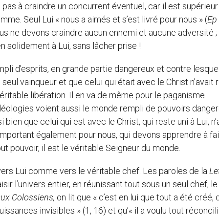
’a pas à craindre un concurrent éventuel, car il est supérieur
mme. Seul Lui « nous a aimés et s’est livré pour nous » (
Ep
ous ne devons craindre aucun ennemi et aucune adversité ;
n solidement à Lui, sans lâcher prise !
li d’esprits, en grande partie dangereux et contre lesquel
e seul vainqueur et que celui qui était avec le Christ n’avait r
ritable libération. Il en va de même pour le paganisme
 idéologies voient aussi le monde rempli de pouvoirs dangere
 bien que celui qui est avec le Christ, qui reste uni à Lui, n’
 important également pour nous, qui devons apprendre à fa
out pouvoir, il est le véritable Seigneur du monde.
vers Lui comme vers le véritable chef. Les paroles de la
Le
isir l’univers entier, en réunissant tout sous un seul chef, le
ux Colossiens,
on lit que « c’est en lui que tout a été créé,
puissances invisibles » (1, 16) et qu’« il a voulu tout réconcil