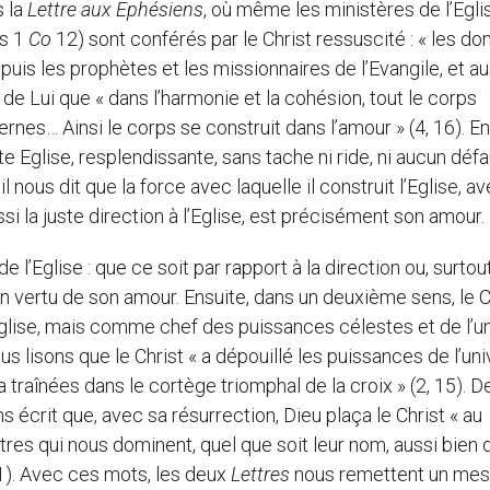
s la
Lettre
aux Ephésiens
, où même les ministères de l’Egli
ns 1
Co
12) sont conférés par le Christ ressuscité : « les don
uis les prophètes et les missionnaires de l’Evangile, et au
t de Lui que « dans l’harmonie et la cohésion, tout le corps
nes… Ainsi le corps se construit dans l’amour » (4, 16). En
e Eglise, resplendissante, sans tache ni ride, ni aucun défa
il nous dit que la force avec laquelle il construit l’Eglise, a
ussi la juste direction à l’Eglise, est précisément son amour.
 l’Eglise : que ce soit par rapport à la direction ou, surtout
e en vertu de son amour. Ensuite, dans un deuxième sens, le C
lise, mais comme chef des puissances célestes et de l’u
s lisons que le Christ « a dépouillé les puissances de l’unive
traînées dans le cortège triomphal de la croix » (2, 15). D
 écrit que, avec sa résurrection, Dieu plaça le Christ « au
res qui nous dominent, quel que soit leur nom, aussi bien 
1). Avec ces mots, les deux
Lettres
nous remettent un me