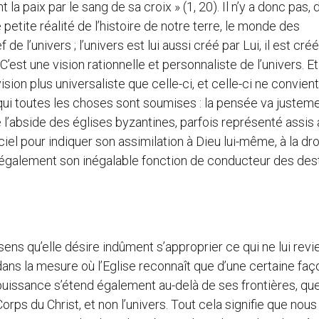
nt la paix par le sang de sa croix » (1, 20). Il n’y a donc pas, 
 petite réalité de l’histoire de notre terre, le monde des
 de l’univers ; l’univers est lui aussi créé par Lui, il est cré
st une vision rationnelle et personnaliste de l’univers. Et
vision plus universaliste que celle-ci, et celle-ci ne convien
 qui toutes les choses sont soumises : la pensée va justem
e l’abside des églises byzantines, parfois représenté assis 
el pour indiquer son assimilation à Dieu lui-même, à la dro
c également son inégalable fonction de conducteur des des
 sens qu’elle désire indûment s’approprier ce qui ne lui revi
dans la mesure où l’Eglise reconnaît que d’une certaine faço
a puissance s’étend également au-delà de ses frontières, qu
rps du Christ, et non l’univers. Tout cela signifie que nous