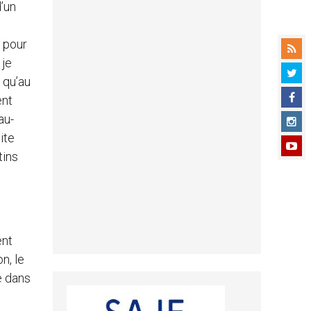
d’un
é pour
 je
t qu’au
ent
au-
ite
tins
ent
n, le
e dans