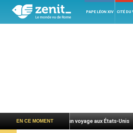
PAPE LÉON XIV
CITÉ DU
n XIV évoque un voyage aux États-Unis
Le pape
EN CE MOMENT