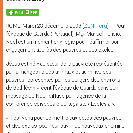
s
e
b
t
e
A
n
o
e
p
g
o
r
p
e
k
r
ROME, Mardi 23 décembre 2008 (
ZENIT.org
) – Pour
l’évêque de Guarda (Portugal), Mgr Manuel Felício,
Noël est un moment privilégié pour réaffirmer son
engagement auprès des pauvres et des exclus.
Jésus est né « au cœur de la pauvreté représentée
par la mangeoire des animaux et au milieu des
pauvres représentés par les bergers des environs
de Bethléem », écrit l’évêque de Guarda dans son
message de Noël, diffusé par l’agence de la
conférence épiscopale portugaise, « Ecclesia ».
« Il est venu pour se mettre aux côtés des pauvres
et des exclus, pour leur ouvrir de nouveaux chemins