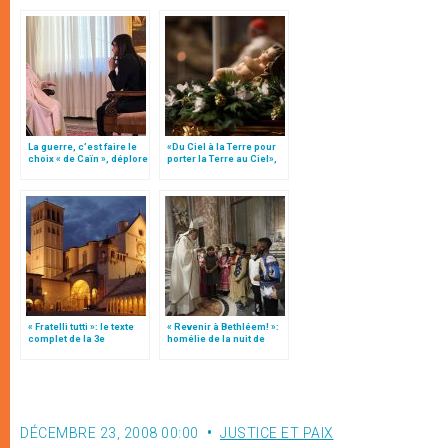
La guerre, c’est faire le
«Du Ciel à la Terre pour
choix « de Caïn », déplore
porter la Terre au Ciel»,
le pape François
par Mgr Francesco Follo
« Fratelli tutti »: le texte
« Revenir à Bethléem! »:
complet de la 3e
homélie de la nuit de
encyclique du pape
Noël (texte complet)
François
DÉCEMBRE 23, 2008 00:00
JUSTICE ET PAIX