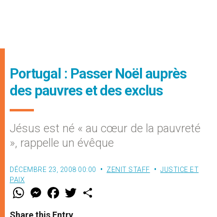
Portugal : Passer Noël auprès
des pauvres et des exclus
Jésus est né « au cœur de la pauvreté
», rappelle un évêque
DÉCEMBRE 23, 2008 00:00
ZENIT STAFF
JUSTICE ET
PAIX
W
M
F
T
S
h
e
a
w
h
a
s
c
i
a
t
s
e
t
r
Share this Entry