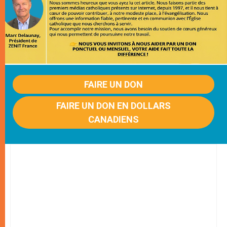
FAIRE UN DON
FAIRE UN DON EN DOLLARS
CANADIENS