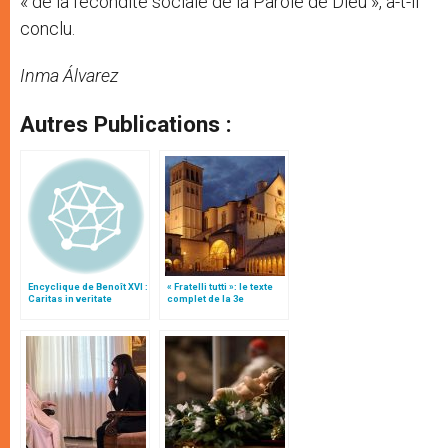
« de la fécondité sociale de la Parole de Dieu », a-t-il
conclu.
Inma Álvarez
Autres Publications :
Encyclique de Benoît XVI :
« Fratelli tutti »: le texte
Caritas in veritate
complet de la 3e
encyclique du pape
François