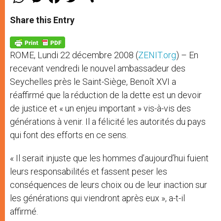
h
e
a
w
h
a
s
c
i
a
t
s
e
t
r
Share this Entry
s
e
b
t
e
A
n
o
e
p
g
o
r
p
e
k
ROME, Lundi 22 décembre 2008 (
ZENIT.org
) – En
r
recevant vendredi le nouvel ambassadeur des
Seychelles près le Saint-Siège, Benoît XVI a
réaffirmé que la réduction de la dette est un devoir
de justice et « un enjeu important » vis-à-vis des
générations à venir. Il a félicité les autorités du pays
qui font des efforts en ce sens.
« Il serait injuste que les hommes d’aujourd’hui fuient
leurs responsabilités et fassent peser les
conséquences de leurs choix ou de leur inaction sur
les générations qui viendront après eux », a-t-il
affirmé.