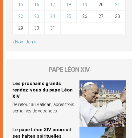
15
16
17
18
19
20
21
22
23
24
25
26
27
28
29
30
31
« Nov
Jan »
PAPE LÉON XIV
Les prochains grands
rendez-vous du pape Léon
XIV
De retour au Vatican, après trois
semaines de vacances
Le pape Léon XIV poursuit
ses haltes spirituelles