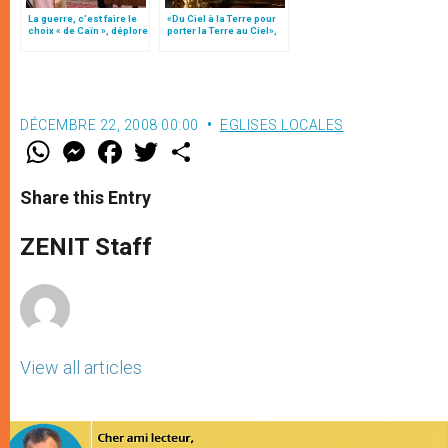
La guerre, c’est faire le
«Du Ciel à la Terre pour
choix « de Caïn », déplore
porter la Terre au Ciel»,
le pape François
par Mgr Francesco Follo
DÉCEMBRE 22, 2008 00:00
EGLISES LOCALES
W
M
F
T
S
h
e
a
w
h
a
s
c
i
a
t
s
e
t
r
Share this Entry
s
e
b
t
e
A
n
o
e
p
g
o
r
ZENIT Staff
p
e
k
r
View all articles