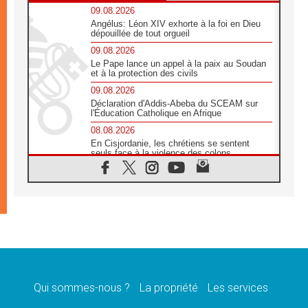
09.08.2026
Angélus: Léon XIV exhorte à la foi en Dieu
dépouillée de tout orgueil
09.08.2026
Le Pape lance un appel à la paix au Soudan
et à la protection des civils
09.08.2026
Déclaration d'Addis-Abeba du SCEAM sur
l'Éducation Catholique en Afrique
08.08.2026
En Cisjordanie, les chrétiens se sentent
seuls face à la violence des colons
08.08.2026
Léon XIV au sanctuaire de Notre Dame du
Bon Conseil à Genazzano en septembre
08.08.2026
Léon XIV: Sainte Agathe aide à contempler
la victoire de l'amour sur la mort
08.08.2026
«Relancer l'empathie», le projet Triennal d'art
des Universités catholiques
Qui sommes-nous ?
La propriété
Les services
08.08.2026
Signis 2026, donner la parole aux religieuses