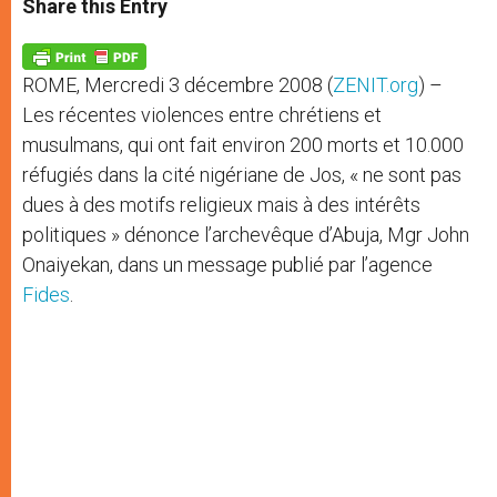
Share this Entry
s
e
b
t
e
A
n
o
e
p
g
o
r
p
e
k
ROME, Mercredi 3 décembre 2008 (
ZENIT.org
) –
r
Les récentes violences entre chrétiens et
musulmans, qui ont fait environ 200 morts et 10.000
réfugiés dans la cité nigériane de Jos, « ne sont pas
dues à des motifs religieux mais à des intérêts
politiques » dénonce l’archevêque d’Abuja, Mgr John
Onaiyekan, dans un message publié par l’agence
Fides
.