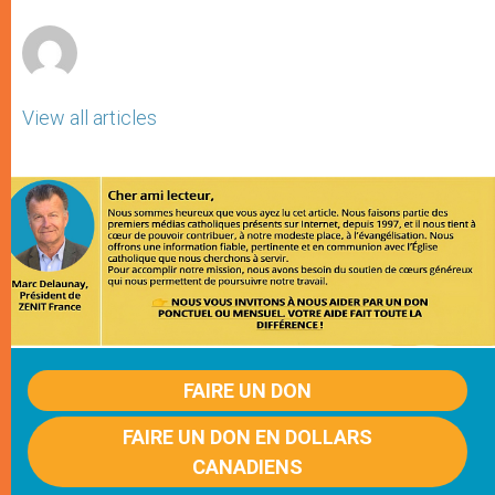
r
View all articles
FAIRE UN DON
FAIRE UN DON EN DOLLARS
CANADIENS