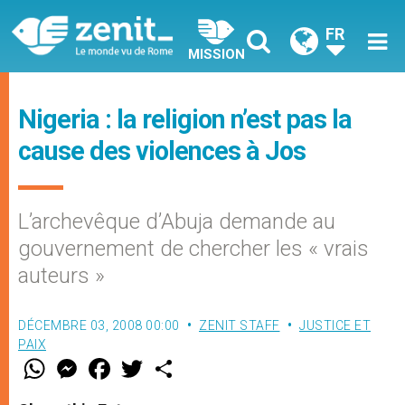
FR
MISSION
Nigeria : la religion n’est pas la
cause des violences à Jos
L’archevêque d’Abuja demande au
gouvernement de chercher les « vrais
auteurs »
DÉCEMBRE 03, 2008 00:00
ZENIT STAFF
JUSTICE ET
PAIX
W
M
F
T
S
h
e
a
w
h
a
s
c
i
a
t
s
e
t
r