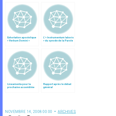
Exhortation apostolique
L’« Instrumentum laboris
« Verbum Domini »
» du synode de la Parole
de Dieu
Lineamenta pour la
Rapport après le débat
prochaine assemblée
général
générale du Synode des
Evêques
NOVEMBRE 14, 2008 00:00
ARCHIVES