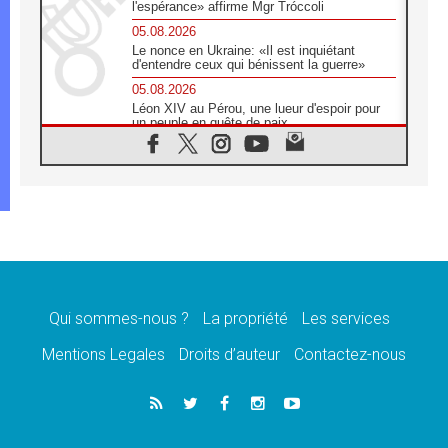
l'espérance» affirme Mgr Tróccoli
05.08.2026
Le nonce en Ukraine: «Il est inquiétant
d'entendre ceux qui bénissent la guerre»
05.08.2026
Léon XIV au Pérou, une lueur d'espoir pour
un peuple en quête de paix
05.08.2026
SCEAM: L'Église en Afrique vers
l'Assemblée ecclésiale de 2028 depuis
Addis-Abeba
05.08.2026
Le Pape exprime ses condoléances suite au
décès du cardinal Júlio Langa
05.08.2026
Le Pape attendu en novembre en Uruguay,
en Argentine et au Pérou
Qui sommes-nous ?
La propriété
Les services
05.08.2026
Mentions Legales
Droits d’auteur
Contactez-nous
Audience générale: la prière est un acte
d'espérance
04.08.2026
Léon XIV invite les Chevaliers de Colomb à
être des «prophètes de l'harmonie»