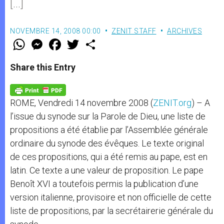
[…]
NOVEMBRE 14, 2008 00:00
ZENIT STAFF
ARCHIVES
W
M
F
T
S
h
e
a
w
h
a
s
c
i
a
t
s
e
t
r
Share this Entry
s
e
b
t
e
A
n
o
e
p
g
o
r
p
e
k
ROME, Vendredi 14 novembre 2008 (
ZENIT.org
) – A
r
l’issue du synode sur la Parole de Dieu, une liste de
propositions a été établie par l’Assemblée générale
ordinaire du synode des évêques. Le texte original
de ces propositions, qui a été remis au pape, est en
latin. Ce texte a une valeur de proposition. Le pape
Benoît XVI a toutefois permis la publication d’une
version italienne, provisoire et non officielle de cette
liste de propositions, par la secrétairerie générale du