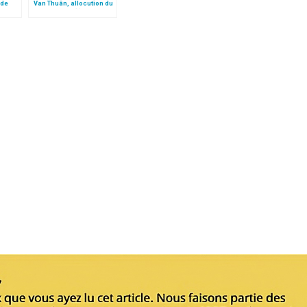
 de
Van Thuân, allocution du
card. Vallini (I)