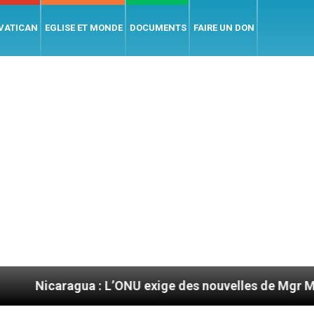
 VATICAN
EGLISE ET MONDE
DOCUMENTS
FAIRE UN DON
gua : L’ONU exige des nouvelles de Mgr Mata