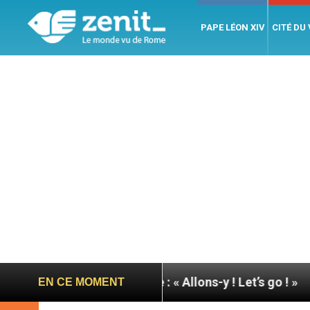
PAPE LÉON XIV
CITÉ DU
u pape à Assise : « Allons-y ! Let’s go ! »
Nicara
EN CE MOMENT