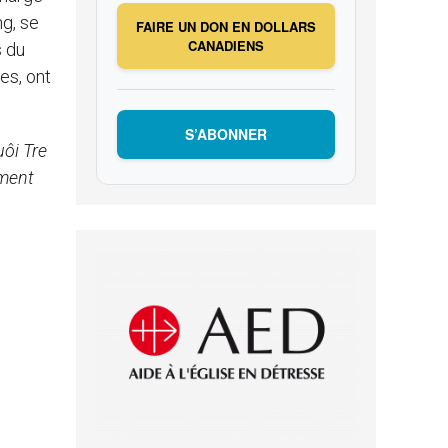
ng, se
FAIRE UN DON EN DOLLARS
CANADIENS
s du
es, ont
S’ABONNER
uôi Tre
ement