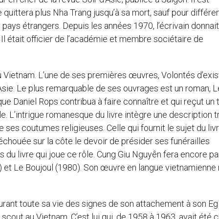
e quittera plus Nha Trang jusqu’à sa mort, sauf pour différe
 pays étrangers. Depuis les années 1970, l’écrivain donnait
Il était officier de l’académie et membre sociétaire de
du Vietnam. L’une de ses premières œuvres, Volontés d’exi
Asie. Le plus remarquable de ses ouvrages est un roman, Le
que Daniel Rops contribua à faire connaître et qui reçut un 
ole. L’intrigue romanesque du livre intègre une description t
e ses coutumes religieuses. Celle qui fournit le sujet du liv
houée sur la côte le devoir de présider ses funérailles
ros du livre qui joue ce rôle. Cung Giu Nguyên fera encore pa
 et Le Boujoul (1980). Son œuvre en langue vietnamienne 
durant toute sa vie des signes de son attachement à son Egli
cout au Vietnam. C’est lui qui, de 1958 à 1963, avait été 