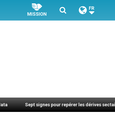
FR
MISSION
Sept signes pour repérer les dérives sectaires du coac