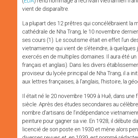
(
EDA
) rend hommage à l’écrivain vietnamien fra
vient de disparaître.
La plupart des 12 prêtres qui concélébraient la 
cathédrale de Nha Trang, le 10 novembre dernier,
ses cours (1). Le scoutisme était en effet l’un d
vietnamienne qui vient de s’éteindre, à quelques 
exercés en de multiples domaines. Il aura été un
français et anglais). Dans les divers établisseme
proviseur du lycée principal de Nha Trang, il a init
aux lettres françaises, à l’anglais, l’histoire, la
Il était né le 20 novembre 1909 à Huê, dans une 
siècle. Après des études secondaires au célèbre
nombre d’artisans de l’indépendance vietnamienn
peinture pour gagner sa vie. En 1928, il débute d
licencié de son poste en 1930 et mène alors penda
diverses revues et, en 1939, est nommé rédacteur 