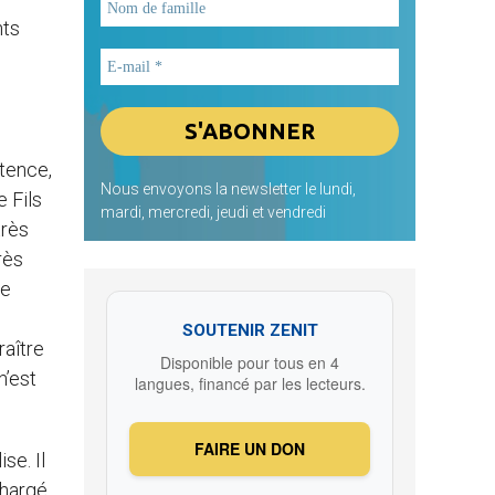
nts
stence,
Nous envoyons la newsletter le lundi,
 Fils
mardi, mercredi, jeudi et vendredi
très
rès
re
SOUTENIR ZENIT
raître
Disponible pour tous en 4
n’est
langues, financé par les lecteurs.
FAIRE UN DON
se. Il
chargé