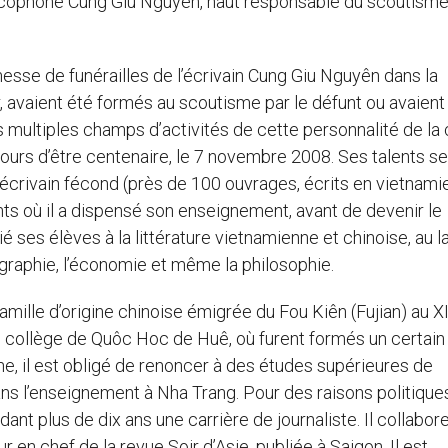
ncophone Cung Giu Nguyên, haut responsable du scoutisme,
messe de funérailles de l’écrivain Cung Giu Nguyên dans la
 avaient été formés au scoutisme par le défunt ou avaient 
es multiples champs d’activités de cette personnalité de la 
jours d’être centenaire, le 7 novembre 2008. Ses talents se
 écrivain fécond (près de 100 ouvrages, écrits en vietnami
nts où il a dispensé son enseignement, avant de devenir le
ié ses élèves à la littérature vietnamienne et chinoise, au la
 géographie, l’économie et même la philosophie.
famille d’origine chinoise émigrée du Fou Kiên (Fujian) au
 collège de Quôc Hoc de Huê, où furent formés un certain
e, il est obligé de renoncer à des études supérieures de
ans l’enseignement à Nha Trang. Pour des raisons politiques,
nt plus de dix ans une carrière de journaliste. Il collabore
en chef de la revue Soir d’Asie, publiée à Saigon. Il est