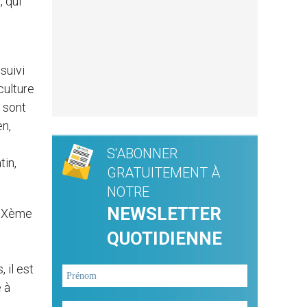
 qui
suivi
culture
 sont
en,
S'ABONNER
tin,
GRATUITEMENT À
NOTRE
NEWSLETTER
 XIXème
QUOTIDIENNE
 il est
 à