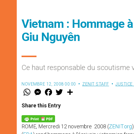
Vietnam : Hommage à 
Giu Nguyên
Ce haut responsable du scoutisme vi
NOVEMBRE 12, 2008 00:00
ZENIT STAFF
JUSTICE 
W
M
F
T
S
h
e
a
w
h
a
s
c
i
a
t
s
e
t
r
Share this Entry
s
e
b
t
e
A
n
o
e
p
g
o
r
p
e
k
ROME, Mercredi 12 novembre 2008 (
ZENIT.org
r