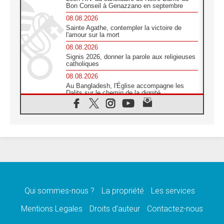
Bon Conseil à Genazzano en septembre
08.08.2026
Sainte Agathe, contempler la victoire de
l'amour sur la mort
08.08.2026
Signis 2026, donner la parole aux religieuses
catholiques
08.08.2026
Au Bangladesh, l'Église accompagne les
Dalits sur le chemin de la dignité
07.08.2026
Philippines: le vicariat apostolique de
Calapan devient un diocèse
07.08.2026
Congo-Brazzaville: le 15 août, entre solennité
de l'Assomption et mémoire nationale
07.08.2026
«La paix commence par l'empathie» estime
le cardinal Parolin
Qui sommes-nous ?
La propriété
Les services
07.08.2026
En Colombie, «la paix ne s'achète pas avec
Mentions Legales
Droits d’auteur
Contactez-nous
une signature»
07.08.2026