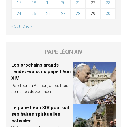
17
18
19
20
21
22
23
24
25
26
27
28
29
30
« Oct
Déc »
PAPE LÉON XIV
Les prochains grands
rendez-vous du pape Léon
XIV
De retour au Vatican, après trois
semaines de vacances
Le pape Léon XIV poursuit
ses haltes spirituelles
estivales