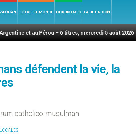
 VATICAN
EGLISE ET MONDE
DOCUMENTS
FAIRE UN DON
Pérou – 6 titres, mercredi 5 août 2026
Hommage 
ans défendent la vie, la
res
Forum catholico-musulman
 LOCALES