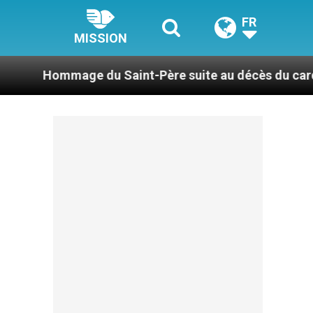
FR
MISSION
du Saint-Père suite au décès du cardinal Júlio Duar