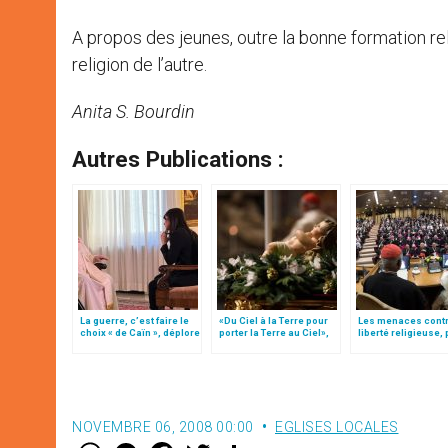
A propos des jeunes, outre la bonne formation re
religion de l’autre.
Anita S. Bourdin
Autres Publications :
La guerre, c’est faire le
«Du Ciel à la Terre pour
Les menaces contr
choix « de Caïn », déplore
porter la Terre au Ciel»,
liberté religieuse, 
le pape François
par Mgr Francesco Follo
Puppinck
NOVEMBRE 06, 2008 00:00
EGLISES LOCALES
W
M
F
T
S