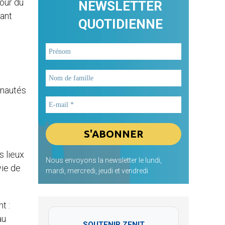
our du
NEWSLETTER
tant
QUOTIDIENNE
unautés
s lieux
Nous envoyons la newsletter le lundi,
vie de
mardi, mercredi, jeudi et vendredi
t :
au
SOUTENIR ZENIT