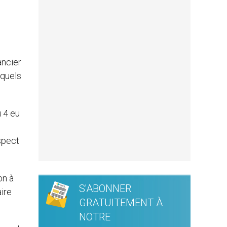
ancier
xquels
u 4 eu
spect
on à
S'ABONNER
ire
GRATUITEMENT À
NOTRE