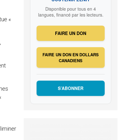
Disponible pour tous en 4
langues, financé par les lecteurs.
tue «
FAIRE UN DON
,
FAIRE UN DON EN DOLLARS
CANADIENS
ent
S’ABONNER
smes
«
liminer