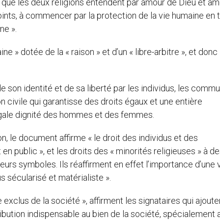
e que les deux religions entendent par amour de Dieu et am
oints, à commencer par la protection de la vie humaine en 
ne ».
e » dotée de la « raison » et d’un « libre-arbitre », et donc
de son identité et de sa liberté par les individus, les comm
 civile qui garantisse des droits égaux et une entière
l’égale dignité des hommes et des femmes.
n, le document affirme « le droit des individus et des
en public », et les droits des « minorités religieuses » à de
leurs symboles. Ils réaffirment en effet l’importance d’une 
s sécularisé et matérialiste ».
exclus de la société », affirment les signataires qui ajouten
ibution indispensable au bien de la société, spécialement 