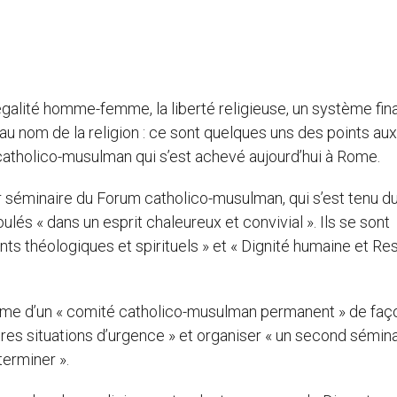
égalité homme-femme, la liberté religieuse, un système fin
 au nom de la religion : ce sont quelques uns des points au
atholico-musulman qui s’est achevé aujourd’hui à Rome.
er séminaire du Forum catholico-musulman, qui s’est tenu d
lés « dans un esprit chaleureux et convivial ». Ils se sont
s théologiques et spirituels » et « Dignité humaine et Re
erme d’un « comité catholico-musulman permanent » de faç
tres situations d’urgence » et organiser « un second sémina
erminer ».