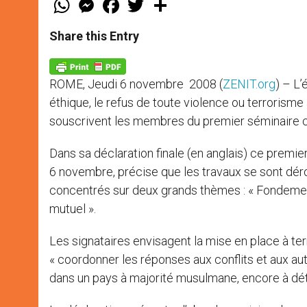
h
e
a
w
h
a
s
c
i
a
t
s
e
t
r
Share this Entry
s
e
b
t
e
A
n
o
e
p
g
o
r
p
e
k
ROME, Jeudi 6 novembre 2008 (
ZENIT.org
) – L’
r
éthique, le refus de toute violence ou terrorisme
souscrivent les membres du premier séminaire c
Dans sa déclaration finale (en anglais) ce premi
6 novembre, précise que les travaux se sont dérou
concentrés sur deux grands thèmes : « Fondement
mutuel ».
Les signataires envisagent la mise en place à t
« coordonner les réponses aux conflits et aux au
dans un pays à majorité musulmane, encore à dét