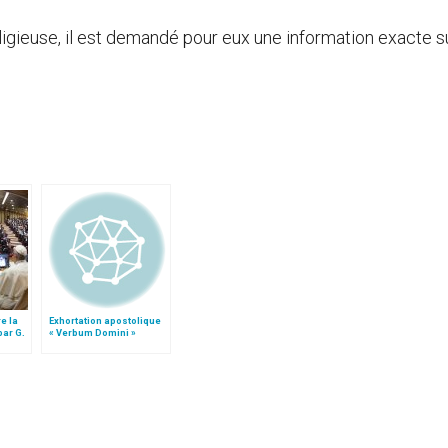
ligieuse, il est demandé pour eux une information exacte su
e la
Exhortation apostolique
par G.
« Verbum Domini »