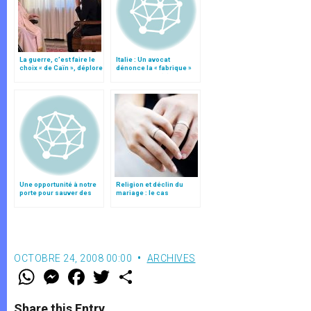
La guerre, c’est faire le
Italie : Un avocat
choix « de Caïn », déplore
dénonce la « fabrique »
le pape François
des divorces (II)
Une opportunité à notre
Religion et déclin du
porte pour sauver des
mariage : le cas
mariages, par Carl
soviétique
Anderson
OCTOBRE 24, 2008 00:00
ARCHIVES
W
M
F
T
S
h
e
a
w
h
a
s
c
i
a
t
s
e
t
r
Share this Entry