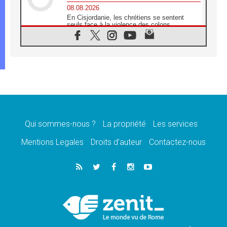
08.08.2026
En Cisjordanie, les chrétiens se sentent
seuls face à la violence des colons
08.08.2026
Léon XIV au sanctuaire de Notre Dame du
Bon Conseil à Genazzano en septembre
08.08.2026
Léon XIV: Sainte Agathe aide à contempler
la victoire de l'amour sur la mort
08.08.2026
«Relancer l'empathie», le projet Triennal d'art
des Universités catholiques
Qui sommes-nous ?
La propriété
Les services
08.08.2026
Signis 2026, donner la parole aux religieuses
Mentions Legales
Droits d’auteur
Contactez-nous
catholiques
08.08.2026
Au Bangladesh, l'Église accompagne les
Dalits sur le chemin de la dignité
07.08.2026
Philippines: le vicariat apostolique de
Calapan devient un diocèse