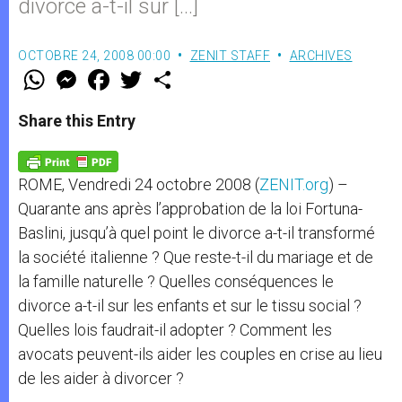
divorce a-t-il sur […]
OCTOBRE 24, 2008 00:00
ZENIT STAFF
ARCHIVES
W
M
F
T
S
h
e
a
w
h
a
s
c
i
a
t
s
e
t
r
Share this Entry
s
e
b
t
e
A
n
o
e
p
g
o
r
p
e
k
ROME, Vendredi 24 octobre 2008 (
ZENIT.org
) –
r
Quarante ans après l’approbation de la loi Fortuna-
Baslini, jusqu’à quel point le divorce a-t-il transformé
la société italienne ? Que reste-t-il du mariage et de
la famille naturelle ? Quelles conséquences le
divorce a-t-il sur les enfants et sur le tissu social ?
Quelles lois faudrait-il adopter ? Comment les
avocats peuvent-ils aider les couples en crise au lieu
de les aider à divorcer ?