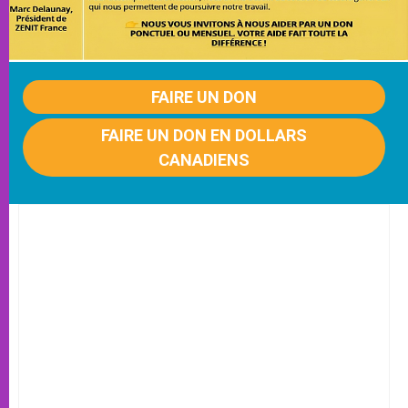
FAIRE UN DON
FAIRE UN DON EN DOLLARS
CANADIENS