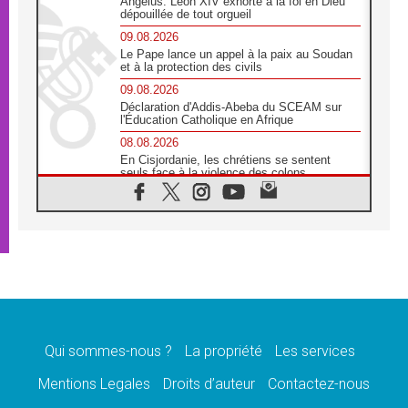
Angélus: Léon XIV exhorte à la foi en Dieu
dépouillée de tout orgueil
09.08.2026
Le Pape lance un appel à la paix au Soudan
et à la protection des civils
09.08.2026
Déclaration d'Addis-Abeba du SCEAM sur
l'Éducation Catholique en Afrique
08.08.2026
En Cisjordanie, les chrétiens se sentent
seuls face à la violence des colons
08.08.2026
Léon XIV au sanctuaire de Notre Dame du
Bon Conseil à Genazzano en septembre
08.08.2026
Léon XIV: Sainte Agathe aide à contempler
la victoire de l'amour sur la mort
08.08.2026
«Relancer l'empathie», le projet Triennal d'art
des Universités catholiques
Qui sommes-nous ?
La propriété
Les services
08.08.2026
Signis 2026, donner la parole aux religieuses
Mentions Legales
Droits d’auteur
Contactez-nous
catholiques
08.08.2026