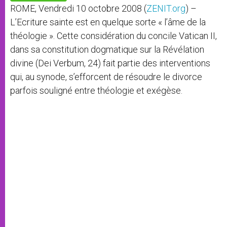
p
e
k
ROME, Vendredi 10 octobre 2008 (
ZENIT.org
) –
r
L’Ecriture sainte est en quelque sorte « l’âme de la
théologie ». Cette considération du concile Vatican II,
dans sa constitution dogmatique sur la Révélation
divine (Dei Verbum, 24) fait partie des interventions
qui, au synode, s’efforcent de résoudre le divorce
parfois souligné entre théologie et exégèse.