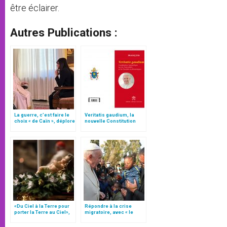
être éclairer.
Autres Publications :
La guerre, c’est faire le
Veritatis gaudium, la
choix « de Caïn », déplore
nouvelle Constitution
le pape François
pour les études
ecclésiastiques
«Du Ciel à la Terre pour
Répondre à la crise
porter la Terre au Ciel»,
migratoire, avec « le
par Mgr Francesco Follo
style de l’humanité »!
(texte complet)