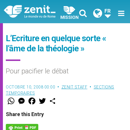
FR
MISSION
L’Ecriture en quelque sorte «
l’âme de la théologie »
Pour pacifier le débat
OCTOBRE 10, 2008 00:00
ZENIT STAFF
SECTIONS
TEMPORAIRES
W
M
F
T
S
h
e
a
w
h
a
s
c
i
a
t
s
e
t
r
Share this Entry
s
e
b
t
e
A
n
o
e
p
g
o
r