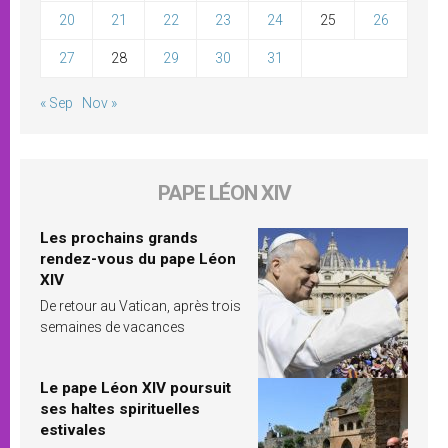
20
21
22
23
24
25
26
27
28
29
30
31
« Sep
Nov »
PAPE LÉON XIV
Les prochains grands
rendez-vous du pape Léon
XIV
De retour au Vatican, après trois
semaines de vacances
Le pape Léon XIV poursuit
ses haltes spirituelles
estivales