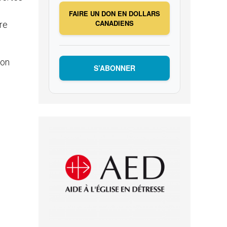
FAIRE UN DON EN DOLLARS
CANADIENS
tre
son
S’ABONNER