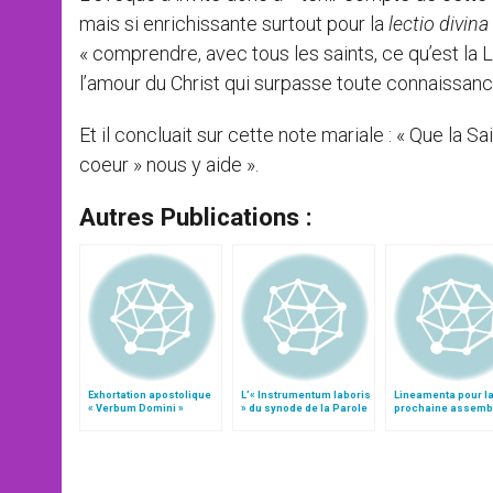
mais si enrichissante surtout pour la
lectio divina
« comprendre, avec tous les saints, ce qu’est la L
l’amour du Christ qui surpasse toute connaissanc
Et il concluait sur cette note mariale : « Que la 
coeur » nous y aide ».
Autres Publications :
Exhortation apostolique
L’« Instrumentum laboris
Lineamenta pour l
« Verbum Domini »
» du synode de la Parole
prochaine assemb
de Dieu
générale du Synod
Evêques