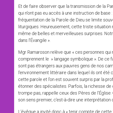
Et de faire observer que la transmission de la Pa
qui n’ont pas eu accès à une instruction de base : 
fréquentation de la Parole de Dieu se limite souv
liturgiques. Heureusement, cette triste situatio
même de belles et merveilleuses surprises. Notr
dans l’Évangile ».
Mgr Ramaroson relève que « ces personnes qui ne s
comprennent le » langage symbolique ». De ce fai
sont pas étrangers aux pauvres gens de nos camp
l’environnement littéraire dans lequel ils ont ét
cette parole et l’on est souvent surpris par la 
étonner des spécialistes. Parfois, la richesse d
trompe pas, rappelle ceux des Pères de l’Église
son sens premier, c’est-à-dire une interprétation 
L’évêque a invité donc à « tenir compte de cette