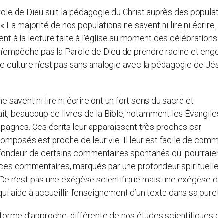
role de Dieu suit la pédagogie du Christ auprès des popula
« La majorité de nos populations ne savent ni lire ni écrire.
ent à la lecture faite à l’église au moment des célébrations
n n’empêche pas la Parole de Dieu de prendre racine et eng
e culture n’est pas sans analogie avec la pédagogie de Jé
avent ni lire ni écrire ont un fort sens du sacré et
t, beaucoup de livres de la Bible, notamment les Évangile
agnes. Ces écrits leur apparaissent très proches car
é composés est proche de leur vie. Il leur est facile de com
profondeur de certains commentaires spontanés qui pourraie
e ces commentaires, marqués par une profondeur spirituelle
. Ce n’est pas une exégèse scientifique mais une exégèse 
qui aide à accueillir l’enseignement d’un texte dans sa pure
 forme d’approche, différente de nos études scientifiques 