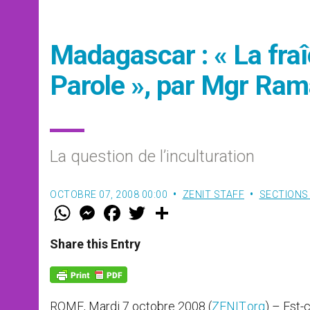
Madagascar : « La fraî
Parole », par Mgr Ra
La question de l’inculturation
OCTOBRE 07, 2008 00:00
ZENIT STAFF
SECTIONS
W
M
F
T
S
h
e
a
w
h
a
s
c
i
a
t
s
e
t
r
Share this Entry
s
e
b
t
e
A
n
o
e
p
g
o
r
p
e
k
r
ROME, Mardi 7 octobre 2008 (
ZENIT.org
) – Est-