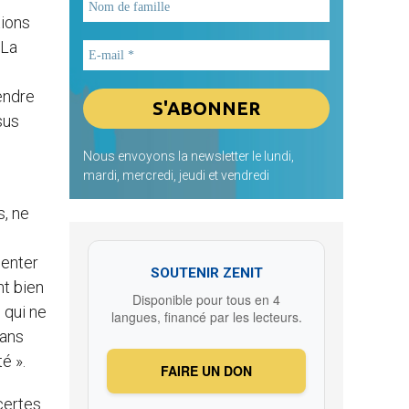
tions
 La
endre
sus
Nous envoyons la newsletter le lundi,
mardi, mercredi, jeudi et vendredi
s, ne
menter
SOUTENIR ZENIT
nt bien
Disponible pour tous en 4
 qui ne
langues, financé par les lecteurs.
dans
té ».
FAIRE UN DON
certes