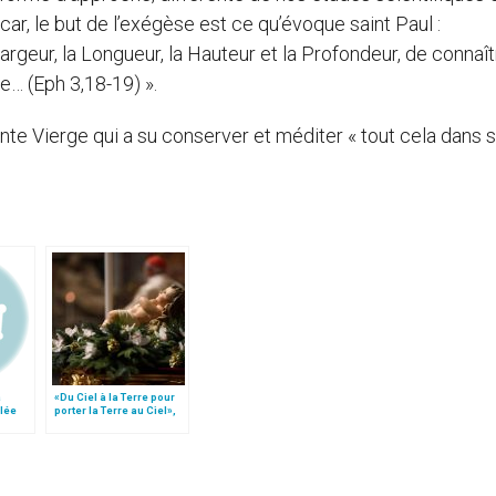
car, le but de l’exégèse est ce qu’évoque saint Paul :
argeur, la Longueur, la Hauteur et la Profondeur, de connaî
e… (Eph 3,18-19) ».
Sainte Vierge qui a su conserver et méditer « tout cela dans 
a
«Du Ciel à la Terre pour
lée
porter la Terre au Ciel»,
e des
par Mgr Francesco Follo