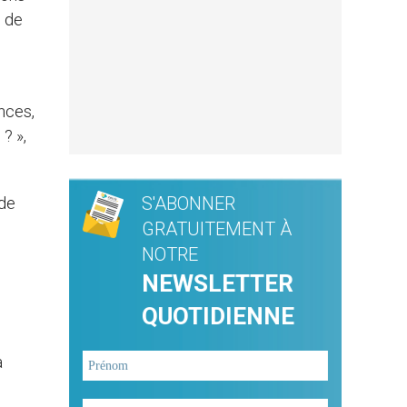
e de
nces,
? »,
S'ABONNER
ide
GRATUITEMENT À
NOTRE
NEWSLETTER
QUOTIDIENNE
a