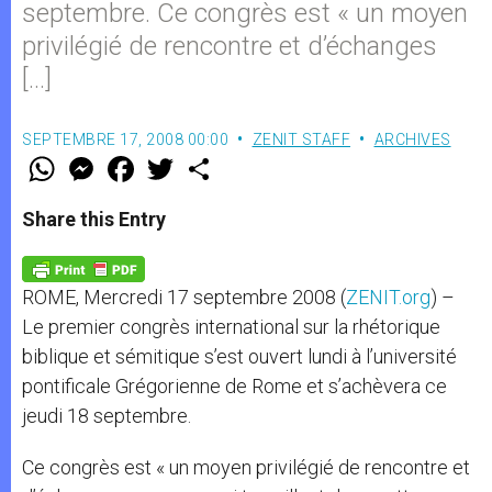
septembre. Ce congrès est « un moyen
privilégié de rencontre et d’échanges
[…]
SEPTEMBRE 17, 2008 00:00
ZENIT STAFF
ARCHIVES
W
M
F
T
S
h
e
a
w
h
a
s
c
i
a
t
s
e
t
r
Share this Entry
s
e
b
t
e
A
n
o
e
p
g
o
r
p
e
k
ROME, Mercredi 17 septembre 2008 (
ZENIT.org
) –
r
Le premier congrès international sur la rhétorique
biblique et sémitique s’est ouvert lundi à l’université
pontificale Grégorienne de Rome et s’achèvera ce
jeudi 18 septembre.
Ce congrès est « un moyen privilégié de rencontre et