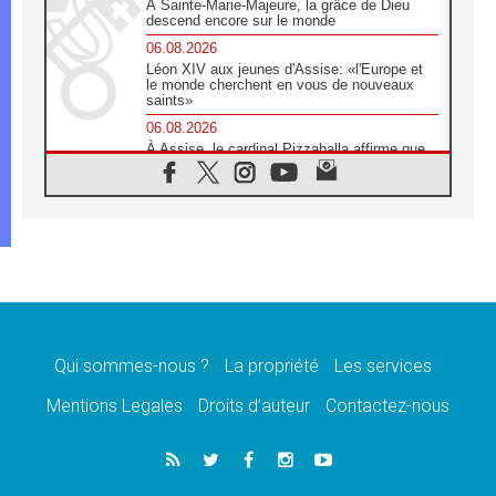
À Sainte-Marie-Majeure, la grâce de Dieu
descend encore sur le monde
06.08.2026
Léon XIV aux jeunes d'Assise: «l'Europe et
le monde cherchent en vous de nouveaux
saints»
06.08.2026
À Assise, le cardinal Pizzaballa affirme que
«les chrétiens veulent la paix»
06.08.2026
Au Mexique, le cardinal Parolin invite à être
aux côtés des marginalisées
06.08.2026
À Assise, le Pape invite les jeunes à
«construire la civilisation de l'amour»
05.08.2026
La visite du Pape en Argentine portera «un
message de paix et de dignité humaine»
Qui sommes-nous ?
La propriété
Les services
05.08.2026
Mentions Legales
Droits d’auteur
Contactez-nous
«La visite du Pape en Uruguay renforcera
l'espérance» affirme Mgr Tróccoli
05.08.2026
Le nonce en Ukraine: «Il est inquiétant
d'entendre ceux qui bénissent la guerre»