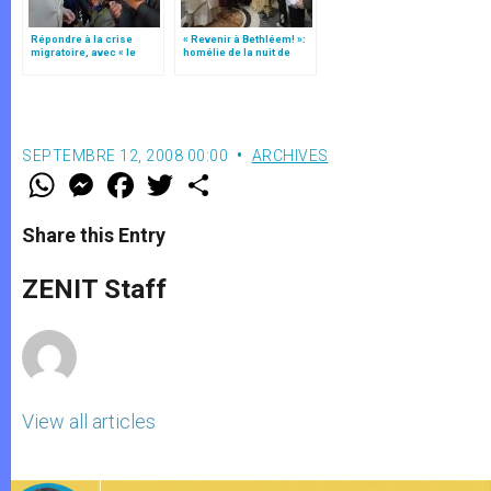
Répondre à la crise
« Revenir à Bethléem! »:
migratoire, avec « le
homélie de la nuit de
style de l’humanité »!
Noël (texte complet)
(texte complet)
SEPTEMBRE 12, 2008 00:00
ARCHIVES
W
M
F
T
S
h
e
a
w
h
a
s
c
i
a
t
s
e
t
r
Share this Entry
s
e
b
t
e
A
n
o
e
p
g
o
r
ZENIT Staff
p
e
k
r
View all articles