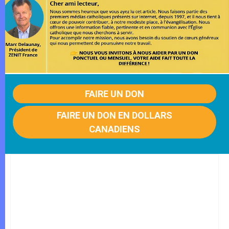
FAIRE UN DON
FAIRE UN DON EN DOLLARS
CANADIENS