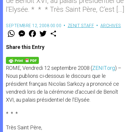
de Benoît XVI, au palais présidentiel de
l’Elysée. * * * Très Saint Père, C’est […]
SEPTEMBRE 12, 2008 00:00
ZENIT STAFF
ARCHIVES
W
M
F
T
S
h
e
a
w
h
a
s
c
i
a
t
s
e
t
r
Share this Entry
s
e
b
t
e
A
n
o
e
p
g
o
r
p
e
k
ROME, Vendredi 12 septembre 2008 (
ZENIT.org
) –
r
Nous publions ci-dessous le discours que le
président français Nicolas Sarkozy a prononcé ce
vendredi lors de la cérémonie d’accueil de Benoît
XVI, au palais présidentiel de l’Elysée.
* * *
Très Saint Père,