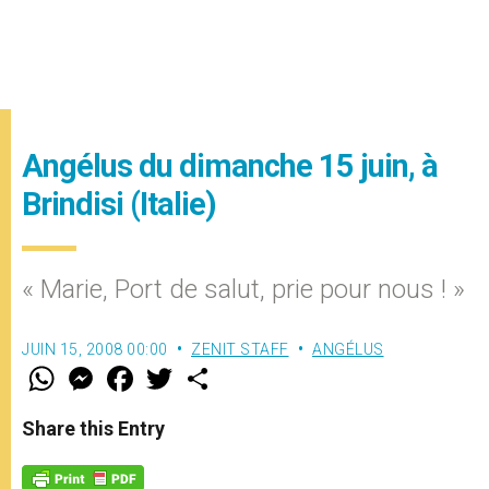
Angélus du dimanche 15 juin, à
Brindisi (Italie)
« Marie, Port de salut, prie pour nous ! »
JUIN 15, 2008 00:00
ZENIT STAFF
ANGÉLUS
W
M
F
T
S
h
e
a
w
h
a
s
c
i
a
t
s
e
t
r
Share this Entry
s
e
b
t
e
A
n
o
e
p
g
o
r