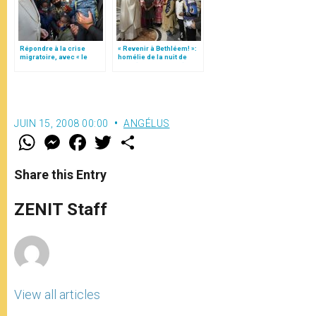
Répondre à la crise
« Revenir à Bethléem! »:
migratoire, avec « le
homélie de la nuit de
style de l’humanité »!
Noël (texte complet)
(texte complet)
JUIN 15, 2008 00:00
ANGÉLUS
W
M
F
T
S
h
e
a
w
h
a
s
c
i
a
t
s
e
t
r
Share this Entry
s
e
b
t
e
A
n
o
e
p
g
o
r
ZENIT Staff
p
e
k
r
View all articles