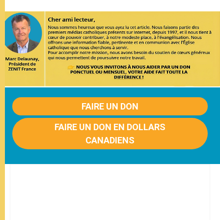
FAIRE UN DON
FAIRE UN DON EN DOLLARS
CANADIENS