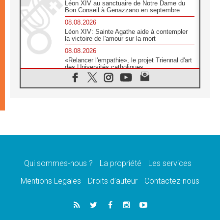
Léon XIV au sanctuaire de Notre Dame du
Bon Conseil à Genazzano en septembre
08.08.2026
Léon XIV: Sainte Agathe aide à contempler
la victoire de l'amour sur la mort
08.08.2026
«Relancer l'empathie», le projet Triennal d'art
des Universités catholiques
08.08.2026
Signis 2026, donner la parole aux religieuses
catholiques
08.08.2026
Au Bangladesh, l'Église accompagne les
Dalits sur le chemin de la dignité
07.08.2026
Philippines: le vicariat apostolique de
Calapan devient un diocèse
Qui sommes-nous ?
La propriété
Les services
07.08.2026
Congo-Brazzaville: le 15 août, entre solennité
Mentions Legales
Droits d’auteur
Contactez-nous
de l'Assomption et mémoire nationale
07.08.2026
«La paix commence par l'empathie» estime
le cardinal Parolin