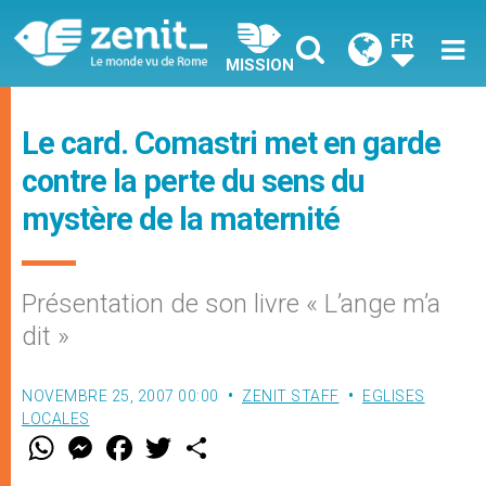
FR
MISSION
Le card. Comastri met en garde
contre la perte du sens du
mystère de la maternité
Présentation de son livre « L’ange m’a
dit »
NOVEMBRE 25, 2007 00:00
ZENIT STAFF
EGLISES
LOCALES
W
M
F
T
S
h
e
a
w
h
a
s
c
i
a