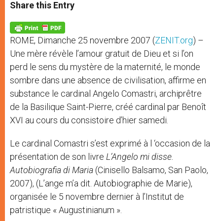
t
s
e
t
r
Share this Entry
s
e
b
t
e
A
n
o
e
p
g
o
r
p
e
k
ROME, Dimanche 25 novembre 2007 (
ZENIT.org
) –
r
Une mère révèle l’amour gratuit de Dieu et si l’on
perd le sens du mystère de la maternité, le monde
sombre dans une absence de civilisation, affirme en
substance le cardinal Angelo Comastri, archiprêtre
de la Basilique Saint-Pierre, créé cardinal par Benoît
XVI au cours du consistoire d’hier samedi.
Le cardinal Comastri s’est exprimé à l ‘occasion de la
présentation de son livre
L’Angelo mi disse.
Autobiografia di Maria
(Cinisello Balsamo, San Paolo,
2007), (L’ange m’a dit. Autobiographie de Marie),
organisée le 5 novembre dernier à l’Institut de
patristique « Augustinianum ».