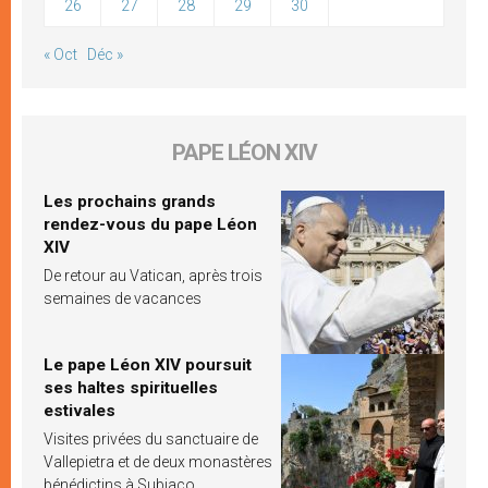
26
27
28
29
30
« Oct
Déc »
PAPE LÉON XIV
Les prochains grands
rendez-vous du pape Léon
XIV
De retour au Vatican, après trois
semaines de vacances
Le pape Léon XIV poursuit
ses haltes spirituelles
estivales
Visites privées du sanctuaire de
Vallepietra et de deux monastères
bénédictins à Subiaco