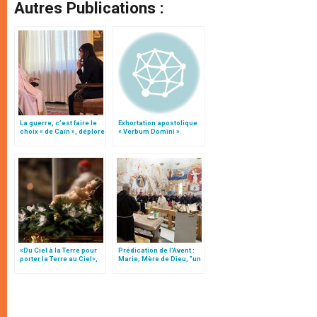
Autres Publications :
La guerre, c’est faire le
Exhortation apostolique
choix « de Caïn », déplore
« Verbum Domini »
le pape François
«Du Ciel à la Terre pour
Prédication de l’Avent :
porter la Terre au Ciel»,
Marie, Mère de Dieu, "un
par Mgr Francesco Follo
des paradoxes les plus
profonds du
christianisme"