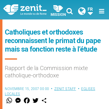
FR
MISSION
Catholiques et orthodoxes
reconnaissent le primat du pape
mais sa fonction reste à l’étude
Rapport de la Commission mixte
catholique-orthodoxe
NOVEMBRE 15, 2007 00:00
ZENIT STAFF
EGLISES
LOCALES
W
M
F
T
S
h
e
a
w
h
a
s
c
i
a