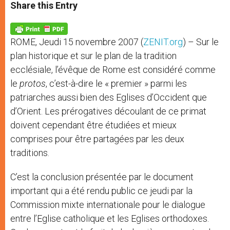
t
s
e
t
r
Share this Entry
s
e
b
t
e
A
n
o
e
p
g
o
r
p
e
k
ROME, Jeudi 15 novembre 2007 (
ZENIT.org
) – Sur le
r
plan historique et sur le plan de la tradition
ecclésiale, l’évêque de Rome est considéré comme
le
protos
, c’est-à-dire le « premier » parmi les
patriarches aussi bien des Eglises d’Occident que
d’Orient. Les prérogatives découlant de ce primat
doivent cependant être étudiées et mieux
comprises pour être partagées par les deux
traditions.
C’est la conclusion présentée par le document
important qui a été rendu public ce jeudi par la
Commission mixte internationale pour le dialogue
entre l’Eglise catholique et les Eglises orthodoxes.