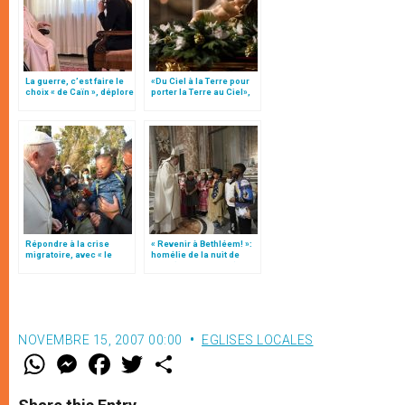
La guerre, c’est faire le
«Du Ciel à la Terre pour
choix « de Caïn », déplore
porter la Terre au Ciel»,
le pape François
par Mgr Francesco Follo
Répondre à la crise
« Revenir à Bethléem! »:
migratoire, avec « le
homélie de la nuit de
style de l’humanité »!
Noël (texte complet)
(texte complet)
NOVEMBRE 15, 2007 00:00
EGLISES LOCALES
W
M
F
T
S
h
e
a
w
h
a
s
c
i
a
t
s
e
t
r