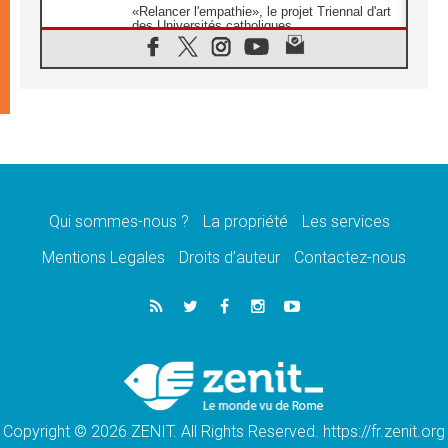
«Relancer l'empathie», le projet Triennal d'art
des Universités catholiques
08.08.2026
Signis 2026, donner la parole aux religieuses
catholiques
08.08.2026
Au Bangladesh, l'Église accompagne les
Dalits sur le chemin de la dignité
07.08.2026
Philippines: le vicariat apostolique de
Calapan devient un diocèse
Qui sommes-nous ?
La propriété
Les services
07.08.2026
Congo-Brazzaville: le 15 août, entre solennité
Mentions Legales
Droits d’auteur
Contactez-nous
de l'Assomption et mémoire nationale
07.08.2026
«La paix commence par l'empathie» estime
le cardinal Parolin
07.08.2026
En Colombie, «la paix ne s'achète pas avec
une signature»
Copyright © 2026 ZENIT. All Rights Reserved. https://fr.zenit.org