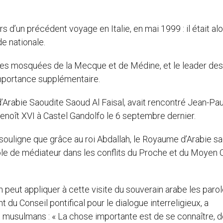
s d’un précédent voyage en Italie, en mai 1999 : il était al
e nationale.
n des mosquées de la Mecque et de Médine, et le leader des
mportance supplémentaire.
d’Arabie Saoudite Saoud Al Faisal, avait rencontré Jean-Paul
 Benoît XVI à Castel Gandolfo le 6 septembre dernier.
ouligne que grâce au roi Abdallah, le Royaume d’Arabie s
le de médiateur dans les conflits du Proche et du Moyen 
n peut appliquer à cette visite du souverain arabe les paro
 du Conseil pontifical pour le dialogue interreligieux, a
t musulmans : « La chose importante est de se connaître, d