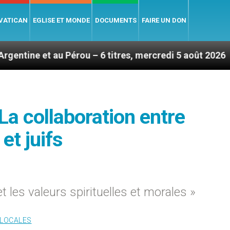
 VATICAN
EGLISE ET MONDE
DOCUMENTS
FAIRE UN DON
Pérou – 6 titres, mercredi 5 août 2026
Hommage 
 La collaboration entre
et juifs
et les valeurs spirituelles et morales »
 LOCALES