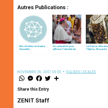
Autres Publications :
Etre chrétien en Arabie
Un calendrier pour
La France, fille aîn
Saoudite
affirmer l’identité de
l’Église, 21e partie
l’Église locale en Arabie
NOVEMBRE 06, 2007 00:00
EGLISES LOCALES
W
M
F
T
S
h
e
a
w
h
a
s
c
i
a
t
s
e
t
r
Share this Entry
s
e
b
t
e
A
n
o
e
p
g
o
r
ZENIT Staff
p
e
k
r