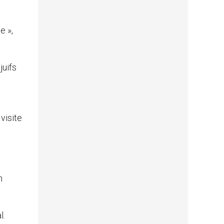
e »,
juifs
visite
n
l.