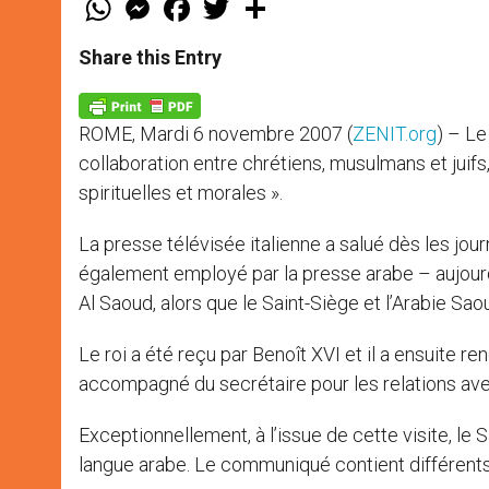
h
e
a
w
h
a
s
c
i
a
t
s
e
t
r
Share this Entry
s
e
b
t
e
A
n
o
e
p
g
o
r
p
e
k
ROME, Mardi 6 novembre 2007 (
ZENIT.org
) – Le
r
collaboration entre chrétiens, musulmans et juifs,
spirituelles et morales ».
La presse télévisée italienne a salué dès les jour
également employé par la presse arabe – aujourd’
Al Saoud, alors que le Saint-Siège et l’Arabie Sa
Le roi a été reçu par Benoît XVI et il a ensuite re
accompagné du secrétaire pour les relations av
Exceptionnellement, à l’issue de cette visite, le 
langue arabe. Le communiqué contient différents