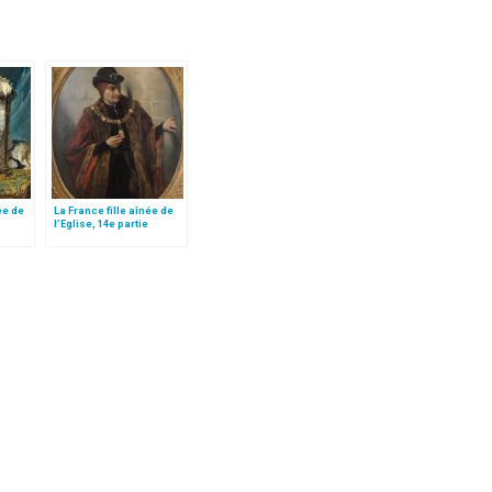
ée de
La France fille aînée de
l’Eglise, 14e partie