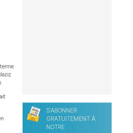
n terme
laziz
.
ait
S'ABONNER
en
GRATUITEMENT À
NOTRE