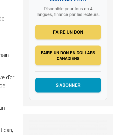
Disponible pour tous en 4
langues, financé par les lecteurs.
de
FAIRE UN DON
FAIRE UN DON EN DOLLARS
main.
CANADIENS
ve d’or
S’ABONNER
ace
 un
tican,