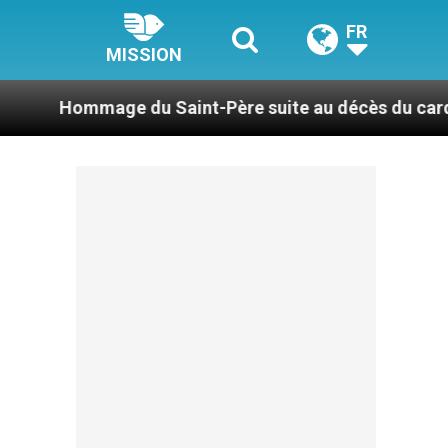
FR
MISSION
du Saint-Père suite au décès du cardinal Júlio Duar