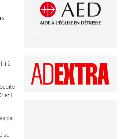
ors
 II à
aoudite
Orient
les par
e se