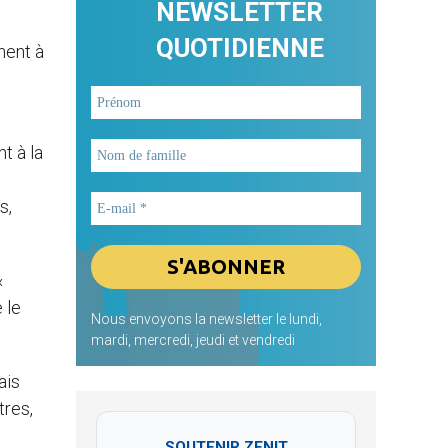
NEWSLETTER
QUOTIDIENNE
nent à
t à la
s,
«
 le
Nous envoyons la newsletter le lundi,
mardi, mercredi, jeudi et vendredi
ais
tres,
SOUTENIR ZENIT