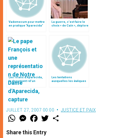
Vademecum pour mettre
La guerre, c’est faire le
en pratique "Aparecida"
choix « de Caïn », déplore
le pape François
Les 10 ans d’Aparecida,
Les tentations
le document «d’un
auxquelles les évêques
pasteur devenu
doivent résister
universel»
JUILLET 27, 2007 00:00
JUSTICE ET PAIX
W
M
F
T
S
h
e
a
w
h
a
s
c
i
a
t
s
e
t
r
Share this Entry
s
e
b
t
e