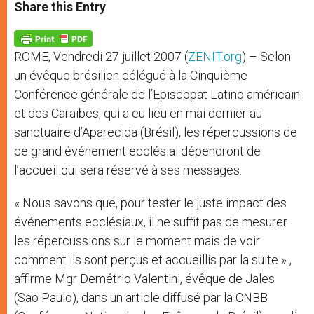
t
s
e
t
r
Share this Entry
s
e
b
t
e
A
n
o
e
p
g
o
r
p
e
k
ROME, Vendredi 27 juillet 2007 (
ZENIT.org
) – Selon
r
un évêque brésilien délégué à la Cinquième
Conférence générale de l’Episcopat Latino américain
et des Caraïbes, qui a eu lieu en mai dernier au
sanctuaire d’Aparecida (Brésil), les répercussions de
ce grand événement ecclésial dépendront de
l’accueil qui sera réservé à ses messages.
« Nous savons que, pour tester le juste impact des
événements ecclésiaux, il ne suffit pas de mesurer
les répercussions sur le moment mais de voir
comment ils sont perçus et accueillis par la suite » ,
affirme Mgr Demétrio Valentini, évêque de Jales
(Sao Paulo), dans un article diffusé par la CNBB