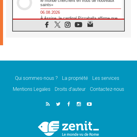
le monde cherchent en vous de nouveaux
saints»
06.08.2026
À Assise, le cardinal Pizzaballa affirme que
«les chrétiens veulent la paix»
06.08.2026
Au Mexique, le cardinal Parolin invite à être
aux côtés des marginalisées
06.08.2026
À Assise, le Pape invite les jeunes à
«construire la civilisation de l'amour»
05.08.2026
La visite du Pape en Argentine portera «un
message de paix et de dignité humaine»
Qui sommes-nous ?
La propriété
Les services
05.08.2026
Mentions Legales
Droits d’auteur
Contactez-nous
«La visite du Pape en Uruguay renforcera
l'espérance» affirme Mgr Tróccoli
05.08.2026
Le nonce en Ukraine: «Il est inquiétant
d'entendre ceux qui bénissent la guerre»
05.08.2026
Léon XIV au Pérou, une lueur d'espoir pour
un peuple en quête de paix