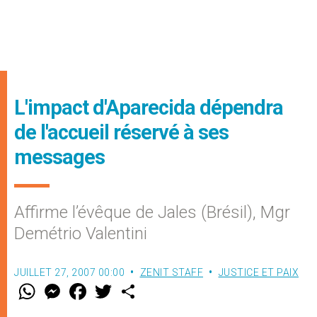
L'impact d'Aparecida dépendra
de l'accueil réservé à ses
messages
Affirme l’évêque de Jales (Brésil), Mgr
Demétrio Valentini
JUILLET 27, 2007 00:00
ZENIT STAFF
JUSTICE ET PAIX
W
M
F
T
S
h
e
a
w
h
a
s
c
i
a