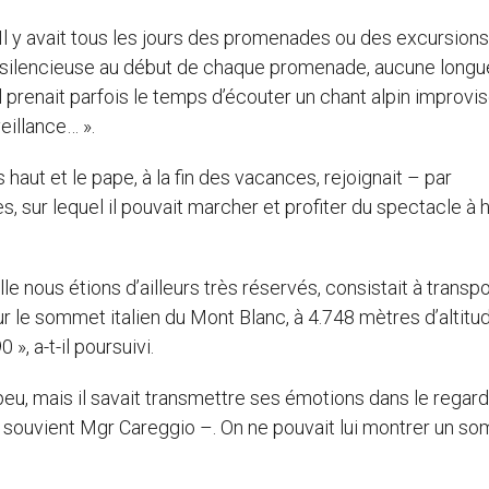
. Il y avait tous les jours des promenades ou des excursions
e silencieuse au début de chaque promenade, aucune longu
l prenait parfois le temps d’écouter un chant alpin improvi
illance… ».
s haut et le pape, à la fin des vacances, rejoignait – par
 sur lequel il pouvait marcher et profiter du spectacle à 
lle nous étions d’ailleurs très réservés, consistait à transp
sur le sommet italien du Mont Blanc, à 4.748 mètres d’altitu
», a-t-il poursuivi.
 peu, mais il savait transmettre ses émotions dans le regard
e souvient Mgr Careggio –. On ne pouvait lui montrer un s