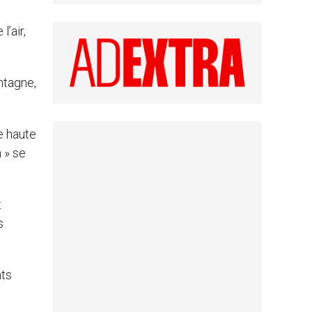
’air,
ntagne,
de haute
 » se
t
s
nts