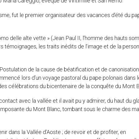
rto Maria Careggio, évêque de Vintimille et San Remo.
nisme, fut le premier organisateur des vacances d’été du pa
l’uomo delle alte vette » (Jean Paul II, l’homme des hauts so
rs témoignages, les traits inédits de l’image et de la person
 Postulation de la cause de béatification et de canonisatio
ommencé lors d’un voyage pastoral du pape polonais dans l
des célébrations du bicentenaire de la conquête du Mont B
ontact avec la vallée et il avait pu y admirer, du haut du gl
se imposante du Mont Blanc, tombant sous le charme des ma
nir dans la Vallée d’Aoste ; de revoir et de profiter, en