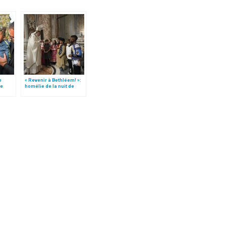
e
« Revenir à Bethléem! »:
le
homélie de la nuit de
 »!
Noël (texte complet)