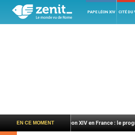
PAPE LÉON XIV
CITÉ DU
oires
Léon XIV en France : le programme détaillé
EN CE MOMENT