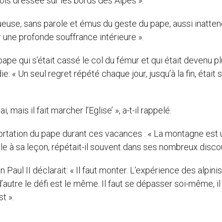
ois dressée sur les bords des Alpes ».
ueuse, sans parole et émus du geste du pape, aussi inatte
 une profonde souffrance intérieure ».
pe qui s’était cassé le col du fémur et qui était devenu p
« Un seul regret répété chaque jour, jusqu’à la fin, était 
i, mais il fait marcher l’Eglise’ », a-t-il rappelé.
hortation du pape durant ces vacances : « La montagne est
cile à sa leçon, répétait-il souvent dans ses nombreux disco
Paul II déclarait: « Il faut monter. L’expérience des alpini
’autre le défi est le même. Il faut se dépasser soi-même, il
t ».