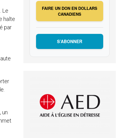
FAIRE UN DON EN DOLLARS
. Le
CANADIENS
e halte
sé par
S’ABONNER
haute
orter
de.
, un
ommet