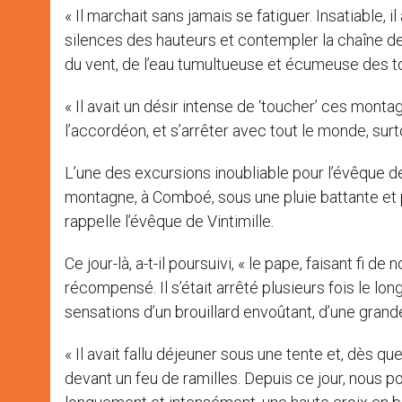
« Il marchait sans jamais se fatiguer. Insatiable, 
silences des hauteurs et contempler la chaîne des 
du vent, de l’eau tumultueuse et écumeuse des to
« Il avait un désir intense de ‘toucher’ ces monta
l’accordéon, et s’arrêter avec tout le monde, surtou
L’une des excursions inoubliable pour l’évêque de 
montagne, à Comboé, sous une pluie battante et per
rappelle l’évêque de Vintimille.
Ce jour-là, a-t-il poursuivi, « le pape, faisant fi de
récompensé. Il s’était arrêté plusieurs fois le l
sensations d’un brouillard envoûtant, d’une grand
« Il avait fallu déjeuner sous une tente et, dès q
devant un feu de ramilles. Depuis ce jour, nous 