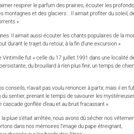
il aimer respirer le parfum des prairies, écouter les profonds
montagnes et des glaciers… Il aimait profiter du soleil, de l
rrents ».
gnes. Il aimait aussi écouter les chants populaires de la mo
t durant le trajet du retour, à la fin d’une excursion ».
Vintimille fut « celle du 17 juillet 1991 dans une localité 
sistante, du brouillard à n’en plus finir, un temps de chien
 nos conseils, n’avait pas voulu renoncer à partir, mais il en fu
ong du sentier, prenant le temps de savourer les mystérieuse
e cascade gonflée d’eau et au bruit fracassant ».
ue la pluie s’était arrêtée, nous avons dû sécher nos vêteme
portons dans nos mémoires l’image du pape étreignant,