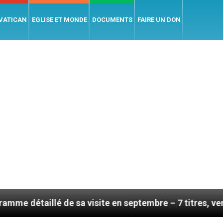
 VATICAN
EGLISE ET MONDE
DOCUMENTS
FAIRE UN DON
 de sa visite en septembre – 7 titres, vendredi 7 août