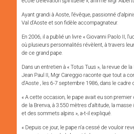
école d’élévation spirituelle », affirme Mgr Albe
Ayant grandi à Aoste, l’évêque, passionné d’alpi
Val d’Aoste et son fidèle accompagnateur.
En 2006, il a publié un livre « Giovanni Paolo II, 
où plusieurs personnalités révèlent, à travers leu
de ce grand pape.
Dans un entretien à « Totus Tuus », la revue de la
Jean Paul II, Mgr Careggio raconte que tout a c
d’Aoste , les 6-7 septembre 1986, dans le cadre 
« A cette occasion, le pape avait eu son premier c
de la Brenva, à 3.550 mètres d’altitude, la mas
et des sommets alpins », a-t-il expliqué.
« Depuis ce jour, le pape n’a cessé de vouloir reve