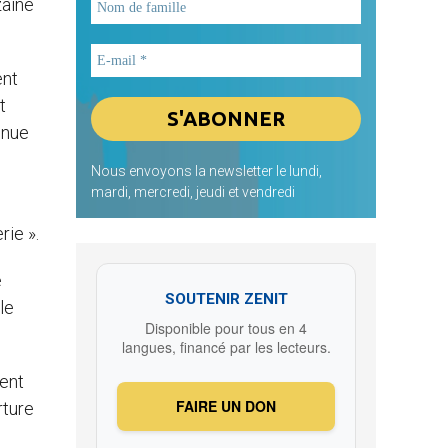
zaine
ent
t
enue
Nous envoyons la newsletter le lundi,
mardi, mercredi, jeudi et vendredi
e
rie ».
e
SOUTENIR ZENIT
le
Disponible pour tous en 4
langues, financé par les lecteurs.
ent
FAIRE UN DON
rture