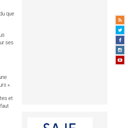
ndu que
lus
sur ses
 une
urs ».
stes et
 faut