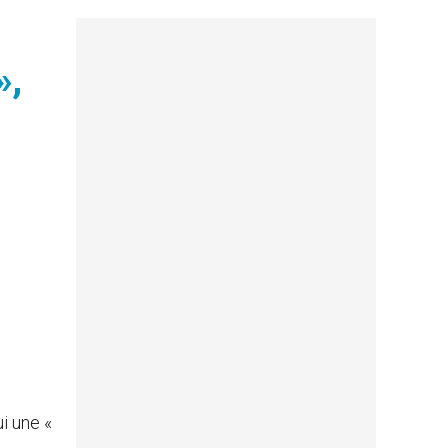
»,
ui une «