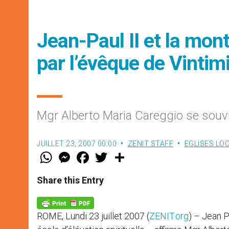
Jean-Paul II et la mont
par l’évêque de Vintimi
Mgr Alberto Maria Careggio se souv
JUILLET 23, 2007 00:00
ZENIT STAFF
EGLISES LO
W
M
F
T
S
h
e
a
w
h
a
s
c
i
a
t
s
e
t
r
Share this Entry
s
e
b
t
e
A
n
o
e
p
g
o
r
p
e
k
ROME, Lundi 23 juillet 2007 (
ZENIT.org
) – Jean P
r