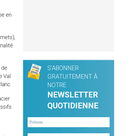
pe en
mmets),
nalité
S'ABONNER
n de
e Val
GRATUITEMENT À
lanc.
NOTRE
NEWSLETTER
acier
QUOTIDIENNE
ssifs