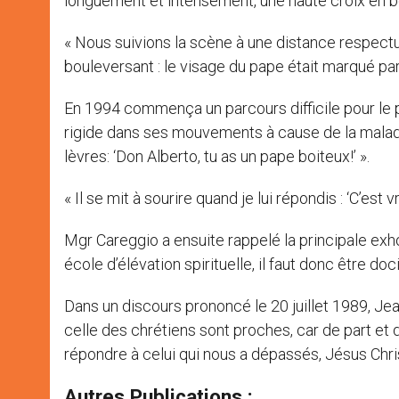
longuement et intensément, une haute croix en b
« Nous suivions la scène à une distance respect
bouleversant : le visage du pape était marqué par
En 1994 commença un parcours difficile pour le pa
rigide dans ses mouvements à cause de la maladie: 
lèvres: ‘Don Alberto, tu as un pape boiteux!’ ».
« Il se mit à sourire quand je lui répondis : ‘C’est vra
Mgr Careggio a ensuite rappelé la principale ex
école d’élévation spirituelle, il faut donc être do
Dans un discours prononcé le 20 juillet 1989, Jean 
celle des chrétiens sont proches, car de part et d
répondre à celui qui nous a dépassés, Jésus Chris
Autres Publications :