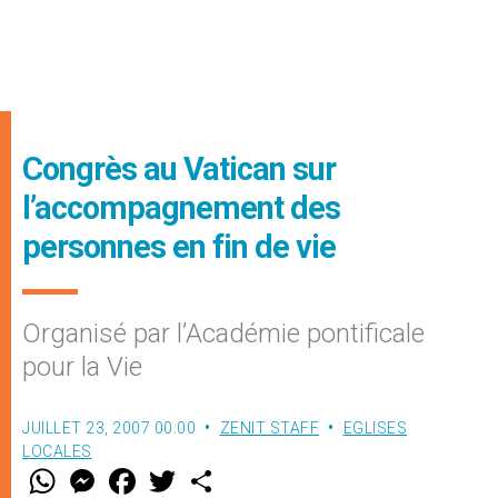
Congrès au Vatican sur
l’accompagnement des
personnes en fin de vie
Organisé par l’Académie pontificale
pour la Vie
JUILLET 23, 2007 00:00
ZENIT STAFF
EGLISES
LOCALES
W
M
F
T
S
h
e
a
w
h