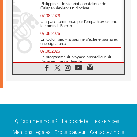
Philippines: le vicariat apostolique de
Calapan devient un diocèse
07.08.2026
«La paix commence par l'empathie» estime
le cardinal Parolin
07.08.2026
En Colombie, «la paix ne s'achète pas avec
une signature»
07.08.2026
Le programme du voyage apostolique du
Pape en France dévoilé
07.08.2026
1ère Conférence continentale sur l'éducation
catholique en Afrique
07.08.2026
Un logo symbolique pour la venue du Pape
en France
07.08.2026
Cardinal Rossi: «La venue du Pape Léon en
Argentine est un hommage à François»
Qui sommes-nous ?
La propriété
Les services
07.08.2026
Hiroshima et Nagasaki, 81 ans après,
Mentions Legales
Droits d’auteur
Contactez-nous
lancement des «dix jours de prière pour la
paix»