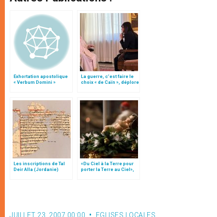
Exhortation apostolique
La guerre, c’est faire le
« Verbum Domini »
choix « de Caïn », déplore
le pape François
Les inscriptions de Tal
«Du Ciel à la Terre pour
Deir Alla (Jordanie)
porter la Terre au Ciel»,
par Mgr Francesco Follo
JUILLET 23, 2007 00:00
EGLISES LOCALES