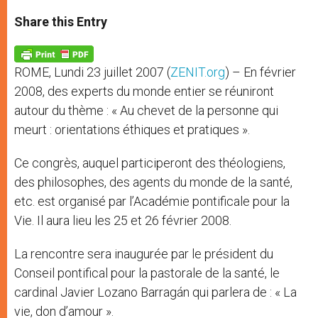
a
s
c
i
a
t
s
e
t
r
Share this Entry
s
e
b
t
e
A
n
o
e
p
g
o
r
p
e
k
ROME, Lundi 23 juillet 2007 (
ZENIT.org
) – En février
r
2008, des experts du monde entier se réuniront
autour du thème : « Au chevet de la personne qui
meurt : orientations éthiques et pratiques ».
Ce congrès, auquel participeront des théologiens,
des philosophes, des agents du monde de la santé,
etc. est organisé par l’Académie pontificale pour la
Vie. Il aura lieu les 25 et 26 février 2008.
La rencontre sera inaugurée par le président du
Conseil pontifical pour la pastorale de la santé, le
cardinal Javier Lozano Barragán qui parlera de : « La
vie, don d’amour ».