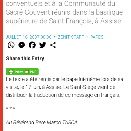
conventuels et à la Communauté du
Sacré Couvent réunis dans la basilique
supérieure de Saint François, à Assise.
JUILLET 18, 2007 00:00
ZENIT STAFF
PAPES
W
M
F
T
S
h
e
a
w
h
a
s
c
i
a
t
s
e
t
r
Share this Entry
s
e
b
t
e
A
n
o
e
p
g
o
r
p
e
k
Le texte a été remis par le pape lui-même lors de sa
r
visite, le 17 juin, à Assise. Le Saint-Siège vient de
distribuer la traduction de ce message en français.
* * *
Au Révérend Père Marco TASCA