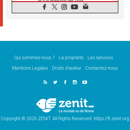
et à la protection des civils
09.08.2026
Déclaration d'Addis-Abeba du SCEAM sur
l'Éducation Catholique en Afrique
08.08.2026
En Cisjordanie, les chrétiens se sentent
seuls face à la violence des colons
08.08.2026
Léon XIV au sanctuaire de Notre Dame du
Bon Conseil à Genazzano en septembre
Qui sommes-nous ?
La propriété
Les services
08.08.2026
Léon XIV: Sainte Agathe aide à contempler
Mentions Legales
Droits d’auteur
Contactez-nous
la victoire de l'amour sur la mort
08.08.2026
«Relancer l'empathie», le projet Triennal d'art
des Universités catholiques
08.08.2026
Signis 2026, donner la parole aux religieuses
catholiques
Copyright © 2026 ZENIT. All Rights Reserved. https://fr.zenit.org