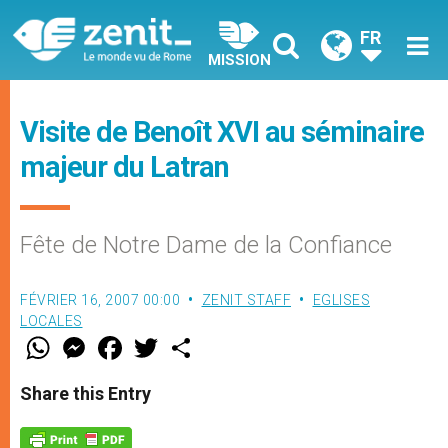
FR
MISSION
Visite de Benoît XVI au séminaire
majeur du Latran
Fête de Notre Dame de la Confiance
FÉVRIER 16, 2007 00:00
ZENIT STAFF
EGLISES
LOCALES
W
M
F
T
S
h
e
a
w
h
a
s
c
i
a
t
s
e
t
r
Share this Entry
s
e
b
t
e
A
n
o
e
p
g
o
r