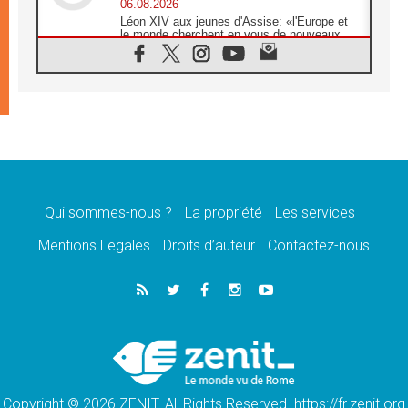
06.08.2026
Léon XIV aux jeunes d'Assise: «l'Europe et
le monde cherchent en vous de nouveaux
saints»
06.08.2026
À Assise, le cardinal Pizzaballa affirme que
«les chrétiens veulent la paix»
06.08.2026
Au Mexique, le cardinal Parolin invite à être
aux côtés des marginalisées
06.08.2026
À Assise, le Pape invite les jeunes à
«construire la civilisation de l'amour»
Qui sommes-nous ?
La propriété
Les services
05.08.2026
Mentions Legales
Droits d’auteur
Contactez-nous
La visite du Pape en Argentine portera «un
message de paix et de dignité humaine»
05.08.2026
«La visite du Pape en Uruguay renforcera
l'espérance» affirme Mgr Tróccoli
05.08.2026
Le nonce en Ukraine: «Il est inquiétant
d'entendre ceux qui bénissent la guerre»
Copyright © 2026 ZENIT. All Rights Reserved. https://fr.zenit.org