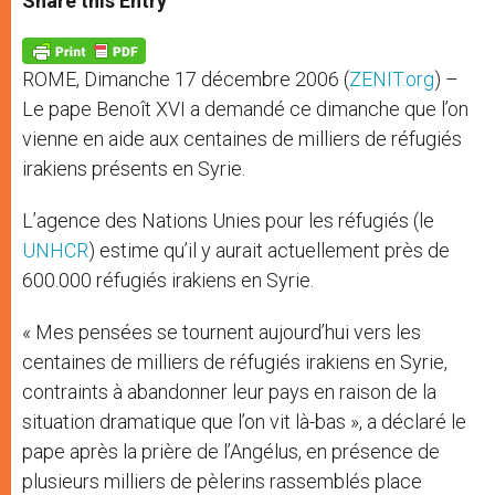
Share this Entry
s
e
b
t
e
A
n
o
e
p
g
o
r
p
e
k
ROME, Dimanche 17 décembre 2006 (
ZENIT.org
) –
r
Le pape Benoît XVI a demandé ce dimanche que l’on
vienne en aide aux centaines de milliers de réfugiés
irakiens présents en Syrie.
L’agence des Nations Unies pour les réfugiés (le
UNHCR
) estime qu’il y aurait actuellement près de
600.000 réfugiés irakiens en Syrie.
« Mes pensées se tournent aujourd’hui vers les
centaines de milliers de réfugiés irakiens en Syrie,
contraints à abandonner leur pays en raison de la
situation dramatique que l’on vit là-bas », a déclaré le
pape après la prière de l’Angélus, en présence de
plusieurs milliers de pèlerins rassemblés place