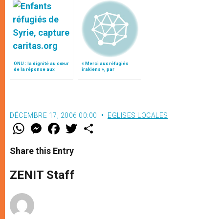
ONU : la dignité au cœur
« Merci aux réfugiés
de la réponse aux
irakiens », par
réfugiés
l’archevêque maronite
de Damas
DÉCEMBRE 17, 2006 00:00
EGLISES LOCALES
W
M
F
T
S
h
e
a
w
h
a
s
c
i
a
t
s
e
t
r
Share this Entry
s
e
b
t
e
A
n
o
e
p
g
o
r
ZENIT Staff
p
e
k
r