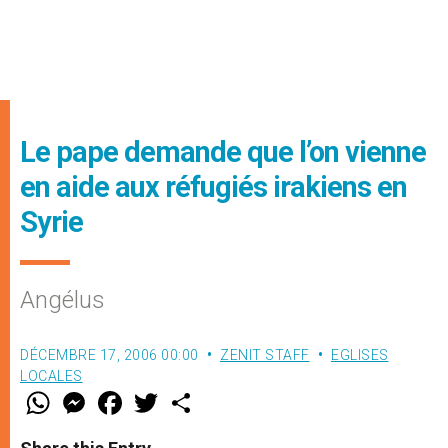
Le pape demande que l’on vienne
en aide aux réfugiés irakiens en
Syrie
Angélus
DÉCEMBRE 17, 2006 00:00
ZENIT STAFF
EGLISES
LOCALES
W
M
F
T
S
h
e
a
w
h
a
s
c
i
a
t
s
e
t
r