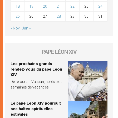
18
19
20
21
22
23
24
25
26
27
28
29
30
31
« Nov
Jan »
PAPE LÉON XIV
Les prochains grands
rendez-vous du pape Léon
XIV
De retour au Vatican, après trois
semaines de vacances
Le pape Léon XIV poursuit
ses haltes spirituelles
estivales