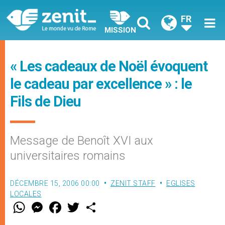
FR
MISSION
« Les cadeaux de Noël évoquent
le cadeau par excellence » : le
Fils de Dieu
Message de Benoît XVI aux
universitaires romains
DÉCEMBRE 15, 2006 00:00
ZENIT STAFF
EGLISES
LOCALES
W
M
F
T
S
h
e
a
w
h
a
s
c
i
a