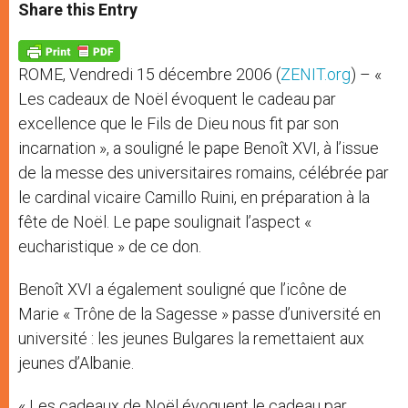
t
s
e
t
r
Share this Entry
s
e
b
t
e
A
n
o
e
p
g
o
r
p
e
k
ROME, Vendredi 15 décembre 2006 (
ZENIT.org
) – «
r
Les cadeaux de Noël évoquent le cadeau par
excellence que le Fils de Dieu nous fit par son
incarnation », a souligné le pape Benoît XVI, à l’issue
de la messe des universitaires romains, célébrée par
le cardinal vicaire Camillo Ruini, en préparation à la
fête de Noël. Le pape soulignait l’aspect «
eucharistique » de ce don.
Benoît XVI a également souligné que l’icône de
Marie « Trône de la Sagesse » passe d’université en
université : les jeunes Bulgares la remettaient aux
jeunes d’Albanie.
« Les cadeaux de Noël évoquent le cadeau par