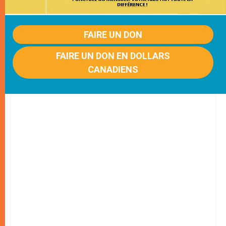
FAIRE UN DON
FAIRE UN DON EN DOLLARS
CANADIENS