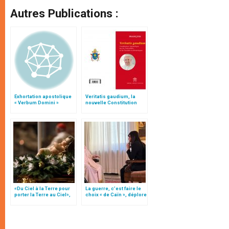
Autres Publications :
Exhortation apostolique
Veritatis gaudium, la
« Verbum Domini »
nouvelle Constitution
pour les études
ecclésiastiques
«Du Ciel à la Terre pour
La guerre, c’est faire le
porter la Terre au Ciel»,
choix « de Caïn », déplore
par Mgr Francesco Follo
le pape François