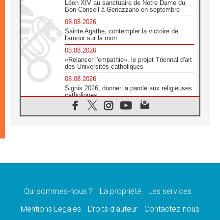
Léon XIV au sanctuaire de Notre Dame du
Bon Conseil à Genazzano en septembre
08.08.2026
Sainte Agathe, contempler la victoire de
l'amour sur la mort
08.08.2026
«Relancer l'empathie», le projet Triennal d'art
des Universités catholiques
08.08.2026
Signis 2026, donner la parole aux religieuses
catholiques
08.08.2026
Au Bangladesh, l'Église accompagne les
Dalits sur le chemin de la dignité
07.08.2026
Philippines: le vicariat apostolique de
Calapan devient un diocèse
07.08.2026
Congo-Brazzaville: le 15 août, entre solennité
de l'Assomption et mémoire nationale
Qui sommes-nous ?
La propriété
Les services
07.08.2026
«La paix commence par l'empathie» estime
Mentions Legales
Droits d’auteur
Contactez-nous
le cardinal Parolin