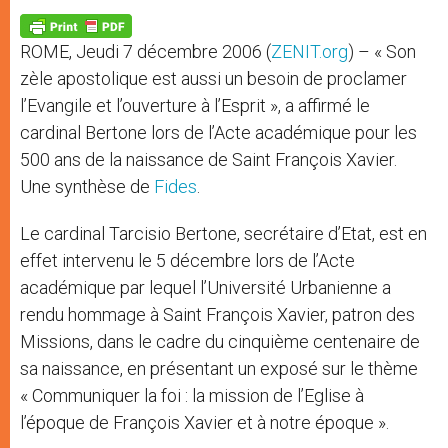
A
n
o
e
p
g
o
r
p
e
k
ROME, Jeudi 7 décembre 2006 (
ZENIT.org
) – « Son
r
zèle apostolique est aussi un besoin de proclamer
l’Evangile et l’ouverture à l’Esprit », a affirmé le
cardinal Bertone lors de l’Acte académique pour les
500 ans de la naissance de Saint François Xavier.
Une synthèse de
Fides
.
Le cardinal Tarcisio Bertone, secrétaire d’Etat, est en
effet intervenu le 5 décembre lors de l’Acte
académique par lequel l’Université Urbanienne a
rendu hommage à Saint François Xavier, patron des
Missions, dans le cadre du cinquième centenaire de
sa naissance, en présentant un exposé sur le thème
« Communiquer la foi : la mission de l’Eglise à
l’époque de François Xavier et à notre époque ».