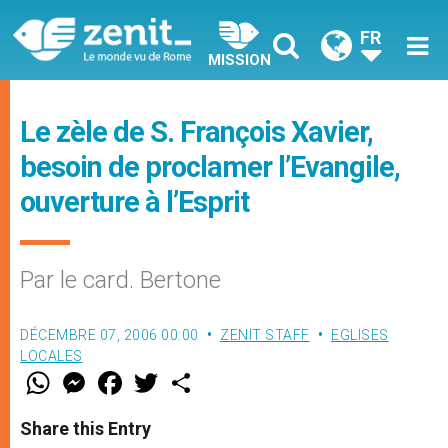
FR
MISSION
Le zèle de S. François Xavier,
besoin de proclamer l’Evangile,
ouverture à l’Esprit
Par le card. Bertone
DÉCEMBRE 07, 2006 00:00
ZENIT STAFF
EGLISES
LOCALES
W
M
F
T
S
h
e
a
w
h
a
s
c
i
a
t
s
e
t
r
Share this Entry
s
e
b
t
e