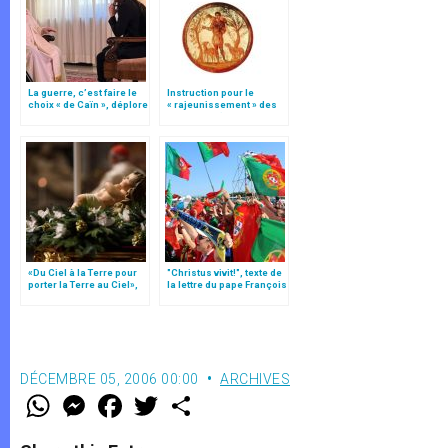
La guerre, c’est faire le
Instruction pour le
choix « de Caïn », déplore
« rajeunissement » des
le pape François
paroisses (texte
intégral)
«Du Ciel à la Terre pour
"Christus vivit!", texte de
porter la Terre au Ciel»,
la lettre du pape François
par Mgr Francesco Follo
aux jeunes du monde
DÉCEMBRE 05, 2006 00:00
ARCHIVES
W
M
F
T
S
h
e
a
w
h
a
s
c
i
a
t
s
e
t
r