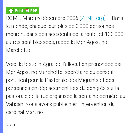
A
n
o
e
p
g
o
r
p
e
k
ROME, Mardi 5 décembre 2006 (
ZENIT.org
) – Dans
r
le monde, chaque jour, plus de 3.000 personnes
meurent dans des accidents de la route, et 100.000
autres sont blessées, rappelle Mgr Agostino
Marchetto.
Voici le texte intégral de l’allocution prononcée par
Mgr Agostino Marchetto, secrétaire du conseil
pontifical pour la Pastorale des Migrants et des
personnes en déplacement lors du congrès sur la
pastorale de la rue organisée la semaine dernière au
Vatican. Nous avons publié hier l’intervention du
cardinal Martino.
* * *