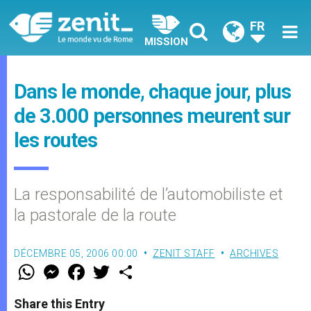
FR
MISSION
Dans le monde, chaque jour, plus
de 3.000 personnes meurent sur
les routes
La responsabilité de l’automobiliste et
la pastorale de la route
DÉCEMBRE 05, 2006 00:00
ZENIT STAFF
ARCHIVES
W
M
F
T
S
h
e
a
w
h
a
s
c
i
a
t
s
e
t
r
Share this Entry
s
e
b
t
e