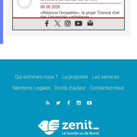
08.08.2026
«Relancer l'empathie», le projet Triennal d'art
des Universités catholiques
08.08.2026
Signis 2026, donner la parole aux religieuses
catholiques
08.08.2026
Au Bangladesh, l'Église accompagne les
Dalits sur le chemin de la dignité
07.08.2026
Philippines: le vicariat apostolique de
Calapan devient un diocèse
Qui sommes-nous ?
La propriété
Les services
07.08.2026
Congo-Brazzaville: le 15 août, entre solennité
Mentions Legales
Droits d’auteur
Contactez-nous
de l'Assomption et mémoire nationale
07.08.2026
«La paix commence par l'empathie» estime
le cardinal Parolin
07.08.2026
En Colombie, «la paix ne s'achète pas avec
une signature»