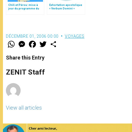
Chili et Pérou: mise à
Exhortation apostolique
jour du programme du
« Verbum Domini »
pape François (15-21
janvier 2018)
DÉCEMBRE 01, 2006 00:00
VOYAGES
W
M
F
T
S
h
e
a
w
h
a
s
c
i
a
t
s
e
t
r
Share this Entry
s
e
b
t
e
A
n
o
e
p
g
o
r
ZENIT Staff
p
e
k
r
View all articles