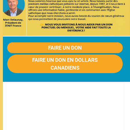
FAIRE UN DON
FAIRE UN DON EN DOLLARS
CANADIENS