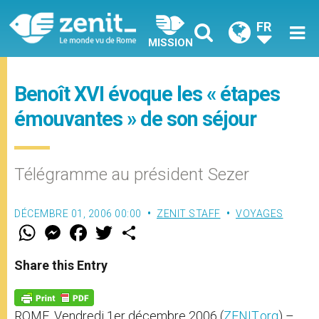
FR
MISSION
Benoît XVI évoque les « étapes
émouvantes » de son séjour
Télégramme au président Sezer
DÉCEMBRE 01, 2006 00:00
ZENIT STAFF
VOYAGES
W
M
F
T
S
h
e
a
w
h
a
s
c
i
a
t
s
e
t
r
Share this Entry
s
e
b
t
e
A
n
o
e
p
g
o
r
p
e
k
ROME, Vendredi 1er décembre 2006 (
ZENIT.org
) –
r