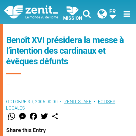
FR
MISSION
Benoît XVI présidera la messe à
l’intention des cardinaux et
évêques défunts
–
OCTOBRE 30, 2006 00:00
ZENIT STAFF
EGLISES
LOCALES
W
M
F
T
S
h
e
a
w
h
a
s
c
i
a
t
s
e
t
r
Share this Entry
s
e
b
t
e