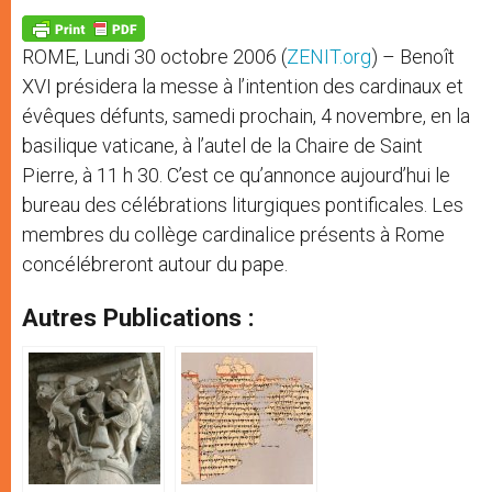
A
n
o
e
p
g
o
r
p
e
k
ROME, Lundi 30 octobre 2006 (
ZENIT.org
) – Benoît
r
XVI présidera la messe à l’intention des cardinaux et
évêques défunts, samedi prochain, 4 novembre, en la
basilique vaticane, à l’autel de la Chaire de Saint
Pierre, à 11 h 30. C’est ce qu’annonce aujourd’hui le
bureau des célébrations liturgiques pontificales. Les
membres du collège cardinalice présents à Rome
concélébreront autour du pape.
Autres Publications :