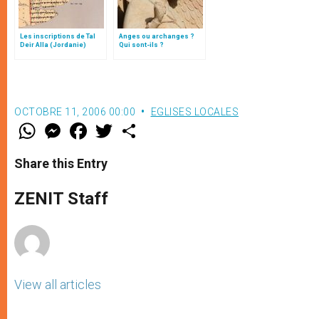
Les inscriptions de Tal
Anges ou archanges ?
Deir Alla (Jordanie)
Qui sont-ils ?
OCTOBRE 11, 2006 00:00
EGLISES LOCALES
W
M
F
T
S
h
e
a
w
h
a
s
c
i
a
t
s
e
t
r
Share this Entry
s
e
b
t
e
A
n
o
e
p
g
o
r
ZENIT Staff
p
e
k
r
View all articles