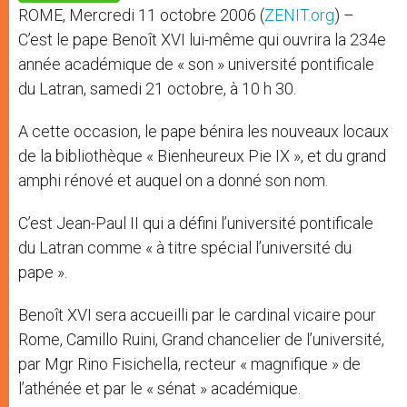
p
e
k
ROME, Mercredi 11 octobre 2006 (
ZENIT.org
) –
r
C’est le pape Benoît XVI lui-même qui ouvrira la 234e
année académique de « son » université pontificale
du Latran, samedi 21 octobre, à 10 h 30.
A cette occasion, le pape bénira les nouveaux locaux
de la bibliothèque « Bienheureux Pie IX », et du grand
amphi rénové et auquel on a donné son nom.
C’est Jean-Paul II qui a défini l’université pontificale
du Latran comme « à titre spécial l’université du
pape ».
Benoît XVI sera accueilli par le cardinal vicaire pour
Rome, Camillo Ruini, Grand chancelier de l’université,
par Mgr Rino Fisichella, recteur « magnifique » de
l’athénée et par le « sénat » académique.