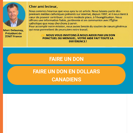
FAIRE UN DON
FAIRE UN DON EN DOLLARS
CANADIENS