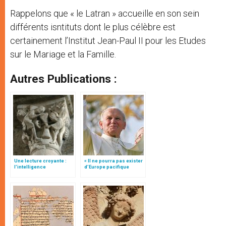
Rappelons que « le Latran » accueille en son sein
différents isntituts dont le plus célèbre est
certainement l’Institut Jean-Paul II pour les Etudes
sur le Mariage et la Famille.
Autres Publications :
Une lecture croyante :
« Il ne pourra pas exister
l’intelligence
d’Europe pacifique
typologique des deux
sans… »: l’Ukraine, dans
Testaments
la vision de Jean-Paul II