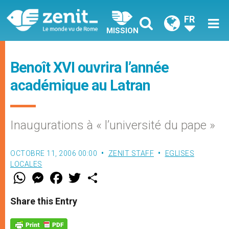
FR
MISSION
Benoît XVI ouvrira l’année
académique au Latran
Inaugurations à « l’université du pape »
OCTOBRE 11, 2006 00:00
ZENIT STAFF
EGLISES
LOCALES
W
M
F
T
S
h
e
a
w
h
a
s
c
i
a
t
s
e
t
r
Share this Entry
s
e
b
t
e
A
n
o
e
p
g
o
r