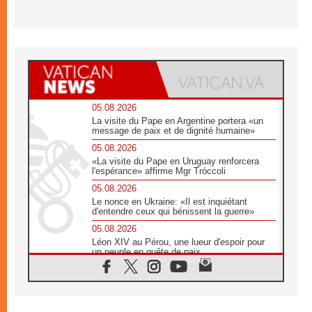
05.08.2026
La visite du Pape en Argentine portera «un
message de paix et de dignité humaine»
05.08.2026
«La visite du Pape en Uruguay renforcera
l'espérance» affirme Mgr Tróccoli
05.08.2026
Le nonce en Ukraine: «Il est inquiétant
d'entendre ceux qui bénissent la guerre»
05.08.2026
Léon XIV au Pérou, une lueur d'espoir pour
un peuple en quête de paix
05.08.2026
SCEAM: L'Église en Afrique vers
l'Assemblée ecclésiale de 2028 depuis
Addis-Abeba