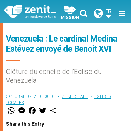
FR
MISSION
Venezuela : Le cardinal Medina
Estévez envoyé de Benoît XVI
Clôture du concile de l’Eglise du
Venezuela
OCTOBRE 02, 2006 00:00
ZENIT STAFF
EGLISES
LOCALES
W
M
F
T
S
h
e
a
w
h
a
s
c
i
a
t
s
e
t
r
Share this Entry
s
e
b
t
e