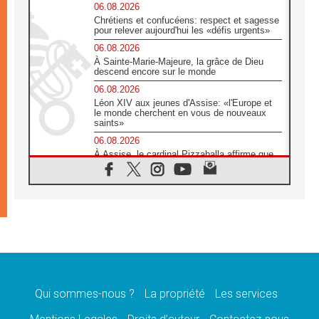
06.08.2026
Chrétiens et confucéens: respect et sagesse
pour relever aujourd'hui les «défis urgents»
06.08.2026
À Sainte-Marie-Majeure, la grâce de Dieu
descend encore sur le monde
06.08.2026
Léon XIV aux jeunes d'Assise: «l'Europe et
le monde cherchent en vous de nouveaux
saints»
06.08.2026
À Assise, le cardinal Pizzaballa affirme que
«les chrétiens veulent la paix»
06.08.2026
Au Mexique, le cardinal Parolin invite à être
aux côtés des marginalisées
06.08.2026
À Assise, le Pape invite les jeunes à
«construire la civilisation de l'amour»
05.08.2026
La visite du Pape en Argentine portera «un
message de paix et de dignité humaine»
Qui sommes-nous ?
La propriété
Les services
05.08.2026