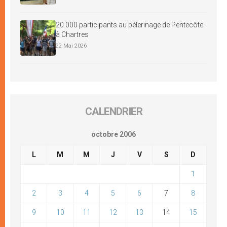
20 000 participants au pèlerinage de Pentecôte
à Chartres
22 Mai 2026
CALENDRIER
octobre 2006
L
M
M
J
V
S
D
1
2
3
4
5
6
7
8
9
10
11
12
13
14
15