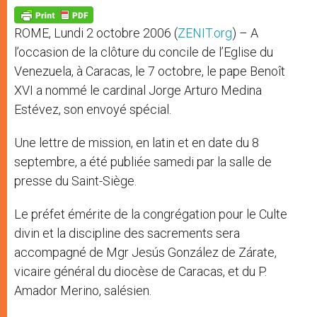
A
n
o
e
p
g
o
r
p
e
k
ROME, Lundi 2 octobre 2006 (
ZENIT.org
) – A
r
l’occasion de la clôture du concile de l’Eglise du
Venezuela, à Caracas, le 7 octobre, le pape Benoît
XVI a nommé le cardinal Jorge Arturo Medina
Estévez, son envoyé spécial.
Une lettre de mission, en latin et en date du 8
septembre, a été publiée samedi par la salle de
presse du Saint-Siège.
Le préfet émérite de la congrégation pour le Culte
divin et la discipline des sacrements sera
accompagné de Mgr Jesús González de Zárate,
vicaire général du diocèse de Caracas, et du P.
Amador Merino, salésien.