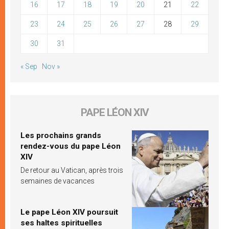
16
17
18
19
20
21
22
23
24
25
26
27
28
29
30
31
« Sep
Nov »
PAPE LÉON XIV
Les prochains grands
rendez-vous du pape Léon
XIV
De retour au Vatican, après trois
semaines de vacances
Le pape Léon XIV poursuit
ses haltes spirituelles