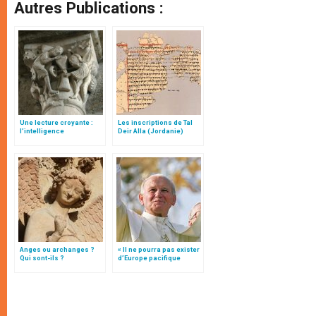
Autres Publications :
Une lecture croyante :
Les inscriptions de Tal
l’intelligence
Deir Alla (Jordanie)
typologique des deux
Testaments
Anges ou archanges ?
« Il ne pourra pas exister
Qui sont-ils ?
d’Europe pacifique
sans… »: l’Ukraine, dans
la vision de Jean-Paul II