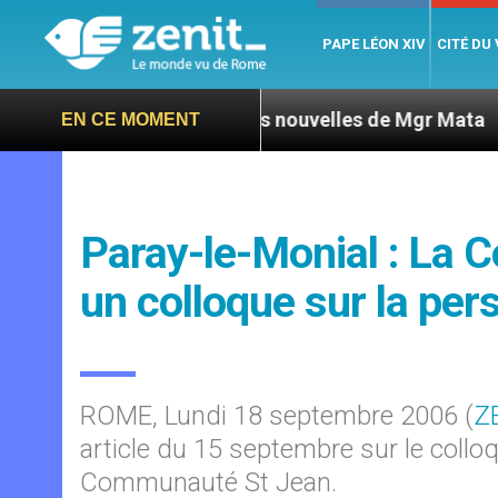
PAPE LÉON XIV
CITÉ DU
a : L’ONU exige des nouvelles de Mgr Mata
Sep
EN CE MOMENT
Paray-le-Monial : La
un colloque sur la pe
ROME, Lundi 18 septembre 2006 (
Z
article du 15 septembre sur le collo
Communauté St Jean.