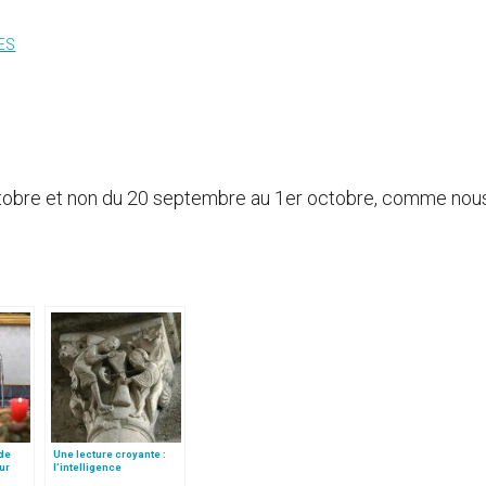
ES
ctobre et non du 20 septembre au 1er octobre, comme nou
 de
Une lecture croyante :
ur
l’intelligence
ape
typologique des deux