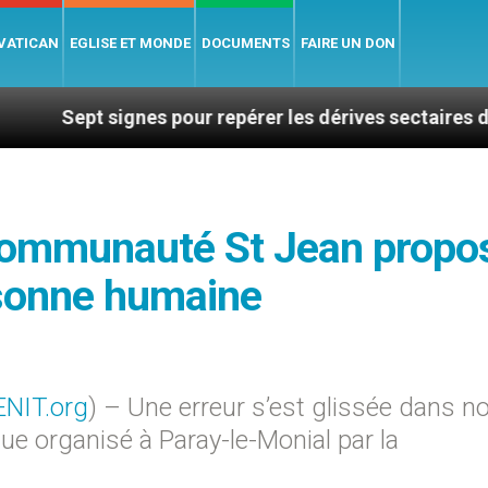
 VATICAN
EGLISE ET MONDE
DOCUMENTS
FAIRE UN DON
t signes pour repérer les dérives sectaires du coachin
 Communauté St Jean propo
rsonne humaine
ENIT.org
) – Une erreur s’est glissée dans no
que organisé à Paray-le-Monial par la