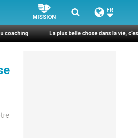
FR
MISSION
g
La plus belle chose dans la vie, c’est d’être p
se
tre