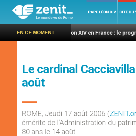
PAPE LÉON XIV
CITÉ DU
oires
Léon XIV en France : le programme détaill
EN CE MOMENT
Le cardinal Cacciavill
août
ROME, Jeudi 17 août 2006 (
ZENIT.o
émérite de l’Administration du patr
80 ans le 14 août