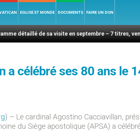
 VATICAN
EGLISE ET MONDE
DOCUMENTS
FAIRE UN DON
é de sa visite en septembre – 7 titres, vendredi 7 août
an a célébré ses 80 ans le 1
rg
) – Le cardinal Agostino Cacciavillan, pré
imoine du Siège apostolique (APSA) a célébr