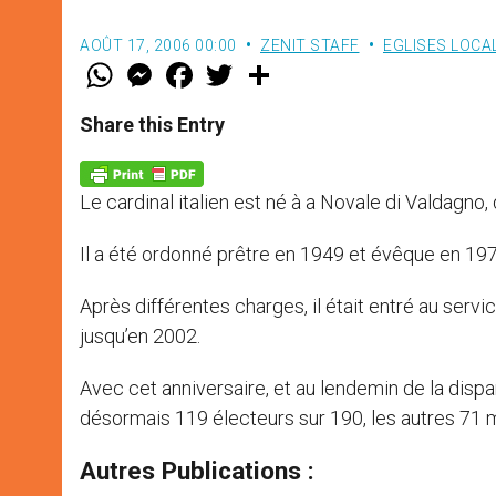
AOÛT 17, 2006 00:00
ZENIT STAFF
EGLISES LOCA
W
M
F
T
S
h
e
a
w
h
a
s
c
i
a
t
s
e
t
r
Share this Entry
s
e
b
t
e
A
n
o
e
p
g
o
r
p
e
k
Le cardinal italien est né à a Novale di Valdagno,
r
Il a été ordonné prêtre en 1949 et évêque en 1976
Après différentes charges, il était entré au servi
jusqu’en 2002.
Avec cet anniversaire, et au lendemin de la dispa
désormais 119 électeurs sur 190, les autres 71 
Autres Publications :