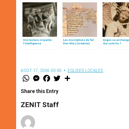
Une lecture croyante :
Les inscriptions de Tal
Anges ou archang
l’intelligence
Deir Alla (Jordanie)
Qui sont-ils ?
typologique des deux
Testaments
AOÛT 17, 2006 00:00
EGLISES LOCALES
W
M
F
T
S
h
e
a
w
h
a
s
c
i
a
t
s
e
t
r
Share this Entry
s
e
b
t
e
A
n
o
e
p
g
o
r
ZENIT Staff
p
e
k
r