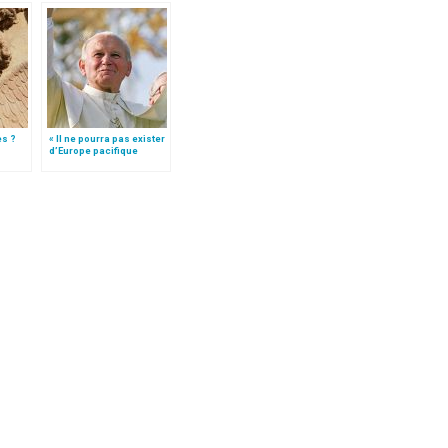
es ?
« Il ne pourra pas exister
d’Europe pacifique
sans… »: l’Ukraine, dans
la vision de Jean-Paul II