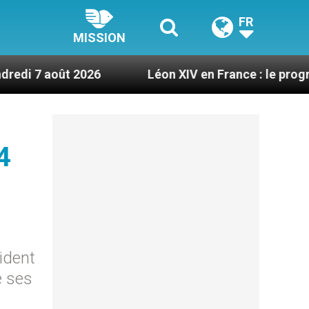
FR
MISSION
 2026
Léon XIV en France : le programme détail
4
sident
é ses