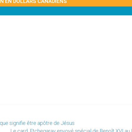
ON EN DOLLARS CANADIENS
que signifie être apôtre de Jésus
Le card. Etchegaray envoyé spécial de Benoît XVI au 