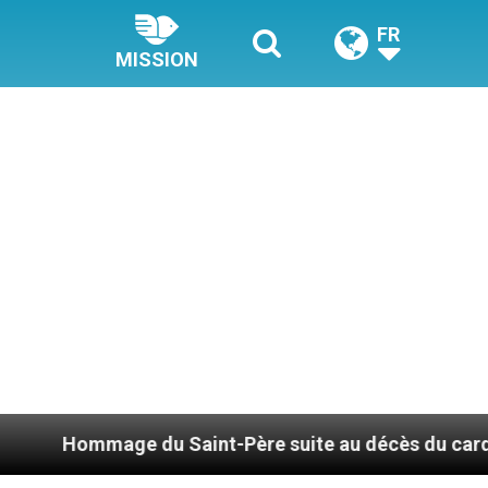
FR
MISSION
du Saint-Père suite au décès du cardinal Júlio Duar