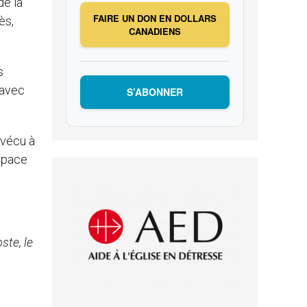
de la
FAIRE UN DON EN DOLLARS
ès,
CANADIENS
s
 avec
S’ABONNER
 vécu à
espace
ste, le