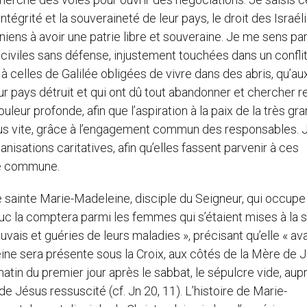
intégrité et la souveraineté de leur pays, le droit des Israél
iniens à avoir une patrie libre et souveraine. Je me sens pa
 civiles sans défense, injustement touchées dans un confli
 à celles de Galilée obligées de vivre dans des abris, qu’au
ur pays détruit et qui ont dû tout abandonner et chercher r
ouleur profonde, afin que l’aspiration à la paix de la très gr
plus vite, grâce à l’engagement commun des responsables. 
isations caritatives, afin qu’elles fassent parvenir à ces
ité commune.
e sainte Marie-Madeleine, disciple du Seigneur, qui occupe
Luc la comptera parmi les femmes qui s’étaient mises à la s
vais et guéries de leurs maladies », précisant qu’elle « ava
ine sera présente sous la Croix, aux côtés de la Mère de 
matin du premier jour après le sabbat, le sépulcre vide, aup
 de Jésus ressuscité (cf. Jn 20, 11). L’histoire de Marie-