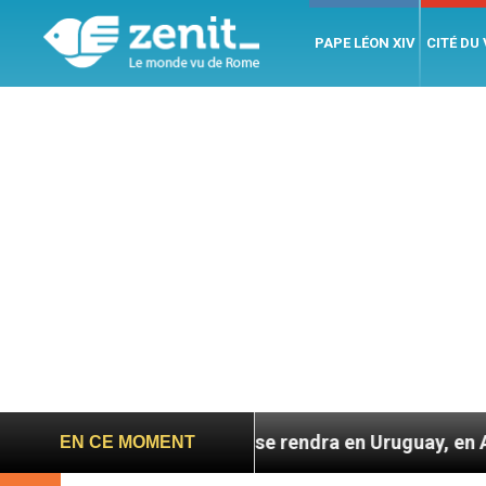
PAPE LÉON XIV
CITÉ DU
ape Léon XIV se rendra en Uruguay, en Argentine et au 
EN CE MOMENT