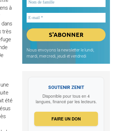
iens à
r
t dans
x très
efuge
ande
Nous envoyons la newsletter le lundi,
Je
mardi, mercredi, jeudi et vendredi
 une
SOUTENIR ZENIT
uite
Disponible pour tous en 4
it été
langues, financé par les lecteurs.
Jésus
rès
FAIRE UN DON