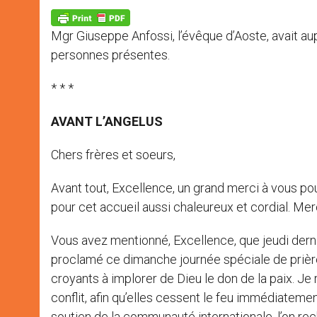
A
n
o
e
p
g
o
r
p
e
k
Mgr Giuseppe Anfossi, l’évêque d’Aoste, avait a
r
personnes présentes.
* * *
AVANT L’ANGELUS
Chers frères et soeurs,
Avant tout, Excellence, un grand merci à vous po
pour cet accueil aussi chaleureux et cordial. Merc
Vous avez mentionné, Excellence, que jeudi dernier
proclamé ce dimanche journée spéciale de prière e
croyants à implorer de Dieu le don de la paix. Je
conflit, afin qu’elles cessent le feu immédiatemen
soutien de la communauté internationale, l’on re