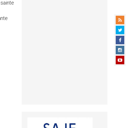
 sainte
s
ante