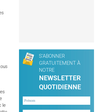
es
S'ABONNER
GRATUITEMENT À
tous
NOTRE
NEWSLETTER
QUOTIDIENNE
les
le
c le
ette