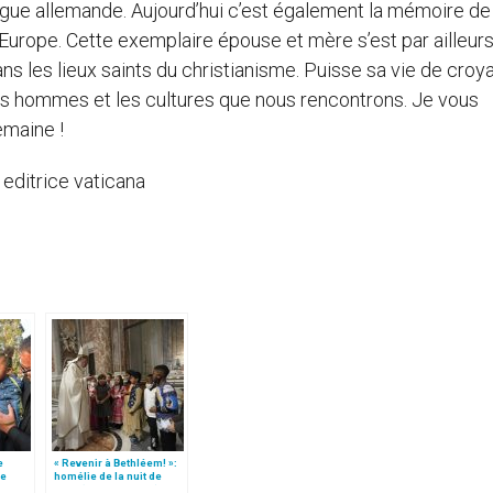
ngue allemande. Aujourd’hui c’est également la mémoire de
l’Europe. Cette exemplaire épouse et mère s’est par ailleur
s les lieux saints du christianisme. Puisse sa vie de croy
 les hommes et les cultures que nous rencontrons. Je vous
emaine !
a editrice vaticana
e
« Revenir à Bethléem! »:
le
homélie de la nuit de
 »!
Noël (texte complet)