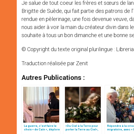
Je salue de tout coeur les frères et sœurs de la
Brigitte de Suède, qui fait partie des patrons de 
rendue en pèlerinage, une fois devenue veuve, dan
nous aider à voir la main du créateur divin dans
souhaite à tous un bon dimanche et une bonne s
© Copyright du texte original plurilingue : Libreri
Traduction réalisée par Zenit
Autres Publications :
La guerre, c’est faire le
«Du Ciel à la Terre pour
Répondre à la cris
choix « de Caïn », déplore
porter la Terre au Ciel»,
migratoire, avec « 
le pape François
par Mgr Francesco Follo
style de l’humanité