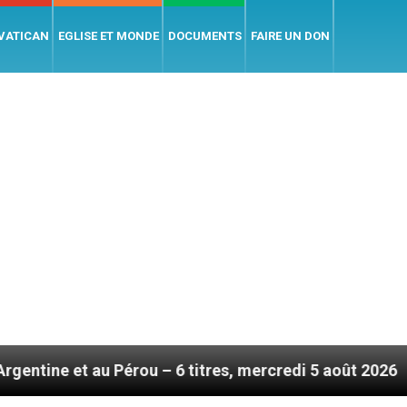
 VATICAN
EGLISE ET MONDE
DOCUMENTS
FAIRE UN DON
Pérou – 6 titres, mercredi 5 août 2026
Hommage 