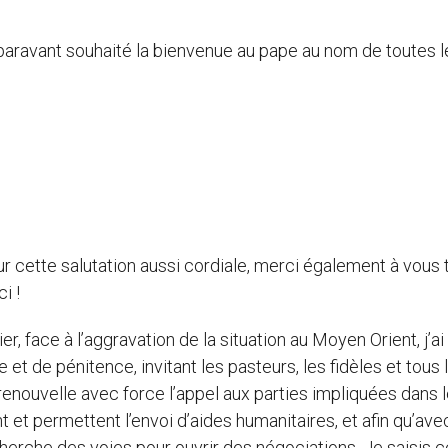
uparavant souhaité la bienvenue au pape au nom de toutes l
ur cette salutation aussi cordiale, merci également à vous 
i !
, face à l’aggravation de la situation au Moyen Orient, j’ai
t de pénitence, invitant les pasteurs, les fidèles et tous 
 renouvelle avec force l’appel aux parties impliquées dans 
t et permettent l’envoi d’aides humanitaires, et afin qu’ave
cherche des voies pour ouvrir des négociations. Je saisis c