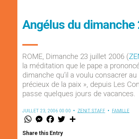
Angélus du dimanche 2
ROME, Dimanche 23 juillet 2006 (
ZE
la méditation que le pape a prononcée
dimanche qu’il a voulu consacrer au 
précieux de la paix », depuis Les Com
passe quelques jours de vacances.
JUILLET 23, 2006 00:00
ZENIT STAFF
FAMILLE
W
M
F
T
S
h
e
a
w
h
a
s
c
i
a
t
s
e
t
r
Share this Entry
s
e
b
t
e