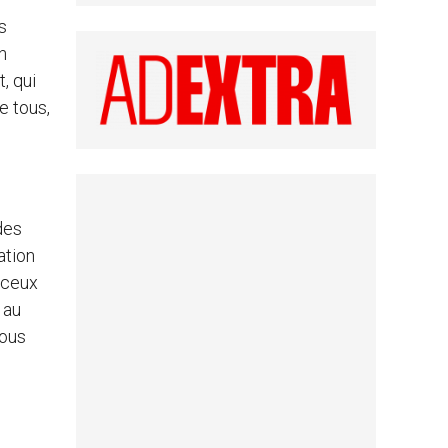
s
n
, qui
e tous,
des
ation
 ceux
 au
vous