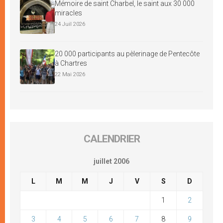
Mémoire de saint Charbel, le saint aux 30 000
miracles
24 Juil 2026
20 000 participants au pèlerinage de Pentecôte
à Chartres
22 Mai 2026
CALENDRIER
juillet 2006
L
M
M
J
V
S
D
1
2
3
4
5
6
7
8
9