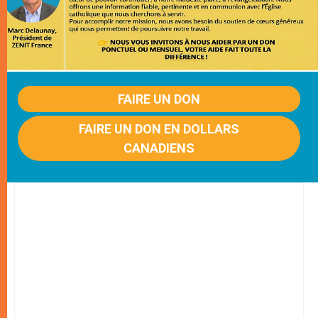
FAIRE UN DON
FAIRE UN DON EN DOLLARS
CANADIENS