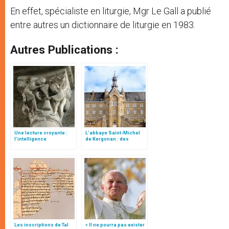
En effet, spécialiste en liturgie, Mgr Le Gall a publié
entre autres un dictionnaire de liturgie en 1983.
Autres Publications :
Une lecture croyante :
L’abbaye Saint-Michel
l’intelligence
de Kergonan : des
typologique des deux
bénédictines à deux pas
Testaments
de l’océan
Les inscriptions de Tal
« Il ne pourra pas exister