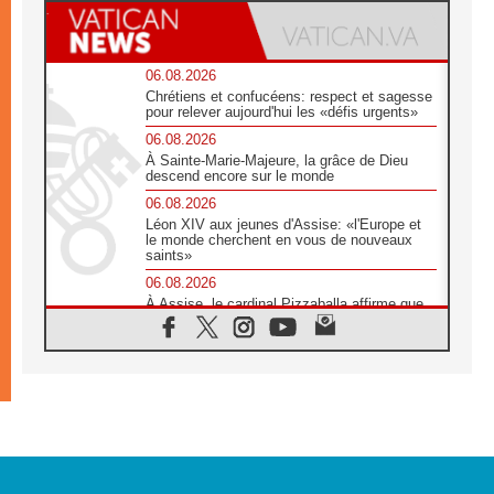
06.08.2026
Chrétiens et confucéens: respect et sagesse
pour relever aujourd'hui les «défis urgents»
06.08.2026
À Sainte-Marie-Majeure, la grâce de Dieu
descend encore sur le monde
06.08.2026
Léon XIV aux jeunes d'Assise: «l'Europe et
le monde cherchent en vous de nouveaux
saints»
06.08.2026
À Assise, le cardinal Pizzaballa affirme que
«les chrétiens veulent la paix»
06.08.2026
Au Mexique, le cardinal Parolin invite à être
aux côtés des marginalisées
06.08.2026
À Assise, le Pape invite les jeunes à
«construire la civilisation de l'amour»
05.08.2026