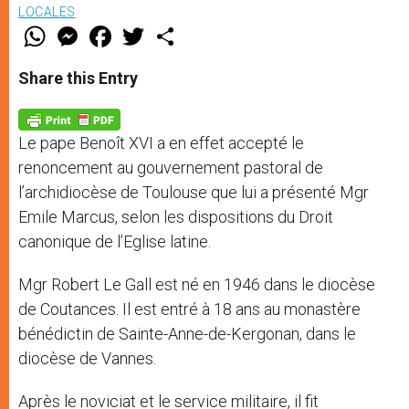
LOCALES
W
M
F
T
S
h
e
a
w
h
a
s
c
i
a
t
s
e
t
r
Share this Entry
s
e
b
t
e
A
n
o
e
p
g
o
r
p
e
k
Le pape Benoît XVI a en effet accepté le
r
renoncement au gouvernement pastoral de
l’archidiocèse de Toulouse que lui a présenté Mgr
Emile Marcus, selon les dispositions du Droit
canonique de l’Eglise latine.
Mgr Robert Le Gall est né en 1946 dans le diocèse
de Coutances. Il est entré à 18 ans au monastère
bénédictin de Sainte-Anne-de-Kergonan, dans le
diocèse de Vannes.
Après le noviciat et le service militaire, il fit