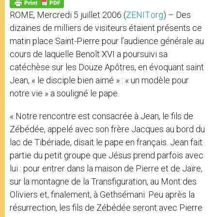
p
g
o
r
p
e
k
ROME, Mercredi 5 juillet 2006 (
ZENIT.org
) – Des
r
dizaines de milliers de visiteurs étaient présents ce
matin place Saint-Pierre pour l’audience générale au
cours de laquelle Benoît XVI a poursuivi sa
catéchèse sur les Douze Apôtres, en évoquant saint
Jean, « le disciple bien aimé » : « un modèle pour
notre vie » a souligné le pape.
« Notre rencontre est consacrée à Jean, le fils de
Zébédée, appelé avec son frère Jacques au bord du
lac de Tibériade, disait le pape en français. Jean fait
partie du petit groupe que Jésus prend parfois avec
lui : pour entrer dans la maison de Pierre et de Jaïre,
sur la montagne de la Transfiguration, au Mont des
Oliviers et, finalement, à Gethsémani. Peu après la
résurrection, les fils de Zébédée seront avec Pierre