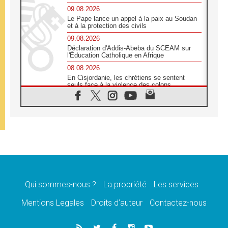
09.08.2026
Le Pape lance un appel à la paix au Soudan
et à la protection des civils
09.08.2026
Déclaration d'Addis-Abeba du SCEAM sur
l'Éducation Catholique en Afrique
08.08.2026
En Cisjordanie, les chrétiens se sentent
seuls face à la violence des colons
08.08.2026
Léon XIV au sanctuaire de Notre Dame du
Bon Conseil à Genazzano en septembre
08.08.2026
Léon XIV: Sainte Agathe aide à contempler
la victoire de l'amour sur la mort
08.08.2026
«Relancer l'empathie», le projet Triennal d'art
des Universités catholiques
Qui sommes-nous ?
La propriété
Les services
08.08.2026
Signis 2026, donner la parole aux religieuses
Mentions Legales
Droits d’auteur
Contactez-nous
catholiques
08.08.2026
Au Bangladesh, l'Église accompagne les