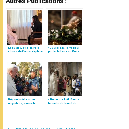
Autres Publications :
La guerre, c’est faire le
«Du Ciel à la Terre pour
choix « de Caïn », déplore
porter la Terre au Ciel»,
le pape François
par Mgr Francesco Follo
Répondre à la crise
« Revenir à Bethléem! »:
migratoire, avec « le
homélie de la nuit de
style de l’humanité »!
Noël (texte complet)
(texte complet)