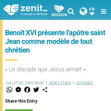
FR
MISSION
Benoît XVI présente l’apôtre saint
Jean comme modèle de tout
chrétien
« Le disciple que Jésus aimait »
JUILLET 05, 2006 00:00
ZENIT STAFF
VOYAGES
W
M
F
T
S
h
e
a
w
h
a
s
c
i
a
t
s
e
t
r
Share this Entry
s
e
b
t
e
A
n
o
e