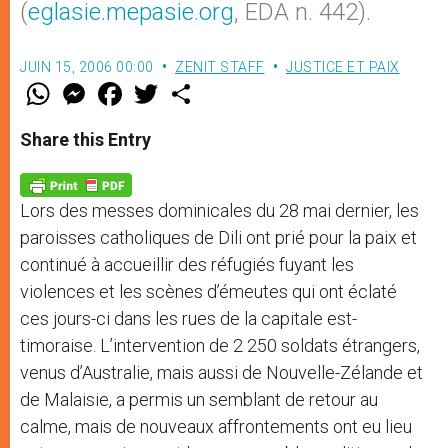
(
eglasie.mepasie.org
, EDA n. 442).
JUIN 15, 2006 00:00
ZENIT STAFF
JUSTICE ET PAIX
W
M
F
T
S
h
e
a
w
h
a
s
c
i
a
t
s
e
t
r
Share this Entry
s
e
b
t
e
A
n
o
e
p
g
o
r
p
e
k
Lors des messes dominicales du 28 mai dernier, les
r
paroisses catholiques de Dili ont prié pour la paix et
continué à accueillir des réfugiés fuyant les
violences et les scènes d’émeutes qui ont éclaté
ces jours-ci dans les rues de la capitale est-
timoraise. L’intervention de 2 250 soldats étrangers,
venus d’Australie, mais aussi de Nouvelle-Zélande et
de Malaisie, a permis un semblant de retour au
calme, mais de nouveaux affrontements ont eu lieu