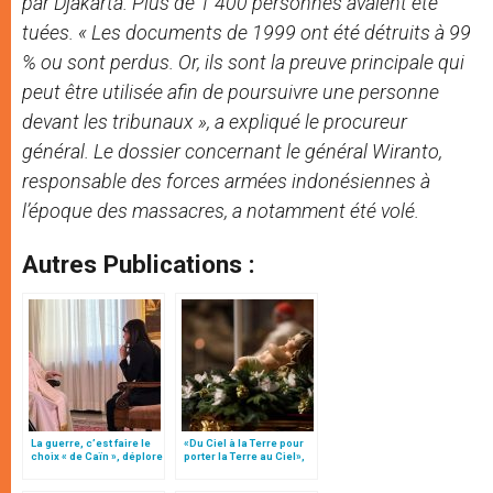
par Djakarta. Plus de 1 400 personnes avaient été
tuées. « Les documents de 1999 ont été détruits à 99
% ou sont perdus. Or, ils sont la preuve principale qui
peut être utilisée afin de poursuivre une personne
devant les tribunaux », a expliqué le procureur
général. Le dossier concernant le général Wiranto,
responsable des forces armées indonésiennes à
l’époque des massacres, a notamment été volé.
Autres Publications :
La guerre, c’est faire le
«Du Ciel à la Terre pour
choix « de Caïn », déplore
porter la Terre au Ciel»,
le pape François
par Mgr Francesco Follo