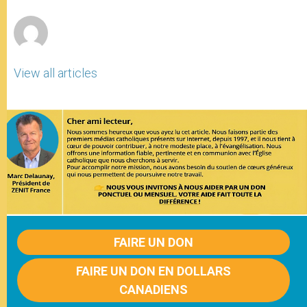
r
View all articles
FAIRE UN DON
FAIRE UN DON EN DOLLARS
CANADIENS