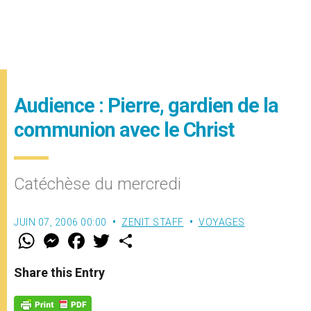
Audience : Pierre, gardien de la
communion avec le Christ
Catéchèse du mercredi
JUIN 07, 2006 00:00
ZENIT STAFF
VOYAGES
W
M
F
T
S
h
e
a
w
h
a
s
c
i
a
t
s
e
t
r
Share this Entry
s
e
b
t
e
A
n
o
e
p
g
o
r