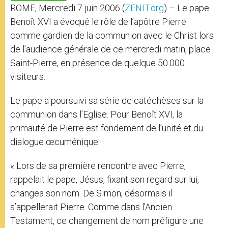
p
e
k
ROME, Mercredi 7 juin 2006 (
ZENIT.org
) – Le pape
r
Benoît XVI a évoqué le rôle de l’apôtre Pierre
comme gardien de la communion avec le Christ lors
de l’audience générale de ce mercredi matin, place
Saint-Pierre, en présence de quelque 50.000
visiteurs.
Le pape a poursuivi sa série de catéchèses sur la
communion dans l’Eglise. Pour Benoît XVI, la
primauté de Pierre est fondement de l’unité et du
dialogue œcuménique.
« Lors de sa première rencontre avec Pierre,
rappelait le pape, Jésus, fixant son regard sur lui,
changea son nom. De Simon, désormais il
s’appellerait Pierre. Comme dans l’Ancien
Testament, ce changement de nom préfigure une