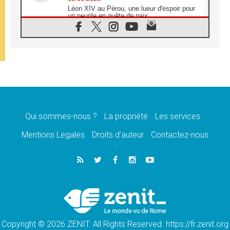
Léon XIV au Pérou, une lueur d'espoir pour
un peuple en quête de paix
05.08.2026
SCEAM: L'Église en Afrique vers
l'Assemblée ecclésiale de 2028 depuis
Addis-Abeba
05.08.2026
Le Pape exprime ses condoléances suite au
décès du cardinal Júlio Langa
05.08.2026
Le Pape attendu en novembre en Uruguay,
en Argentine et au Pérou
Qui sommes-nous ?
La propriété
Les services
05.08.2026
Mentions Legales
Droits d’auteur
Contactez-nous
Audience générale: la prière est un acte
d'espérance
04.08.2026
Léon XIV invite les Chevaliers de Colomb à
être des «prophètes de l'harmonie»
04.08.2026
Au Nigéria, attaques d'église, meurtre et
enlèvements de religieux suscitent l'émotion
Copyright © 2026 ZENIT. All Rights Reserved. https://fr.zenit.org