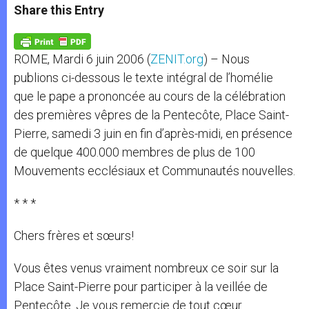
t
s
e
t
r
Share this Entry
s
e
b
t
e
A
n
o
e
p
g
o
r
p
e
k
ROME, Mardi 6 juin 2006 (
ZENIT.org
) – Nous
r
publions ci-dessous le texte intégral de l’homélie
que le pape a prononcée au cours de la célébration
des premières vêpres de la Pentecôte, Place Saint-
Pierre, samedi 3 juin en fin d’après-midi, en présence
de quelque 400.000 membres de plus de 100
Mouvements ecclésiaux et Communautés nouvelles.
* * *
Chers frères et sœurs!
Vous êtes venus vraiment nombreux ce soir sur la
Place Saint-Pierre pour participer à la veillée de
Pentecôte. Je vous remercie de tout cœur.