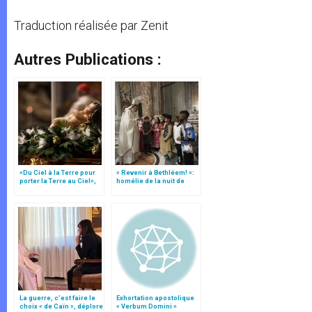
Traduction réalisée par Zenit
Autres Publications :
«Du Ciel à la Terre pour
« Revenir à Bethléem! »:
porter la Terre au Ciel»,
homélie de la nuit de
par Mgr Francesco Follo
Noël (texte complet)
La guerre, c’est faire le
Exhortation apostolique
choix « de Caïn », déplore
« Verbum Domini »