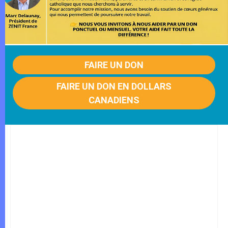
FAIRE UN DON
FAIRE UN DON EN DOLLARS
CANADIENS