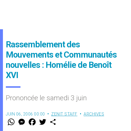
Rassemblement des
Mouvements et Communautés
nouvelles : Homélie de Benoît
XVI
Prononcée le samedi 3 juin
JUIN 06, 2006 00:00
ZENIT STAFF
ARCHIVES
W
M
F
T
S
h
e
a
w
h
a
s
c
i
a