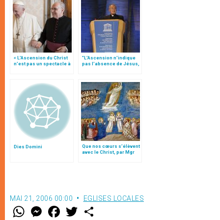
« L’Ascension du Christ
"L’Ascension n’indique
n’est pas un spectacle à
pas l'absence de Jésus,
imaginer, mais un
mais qu’il est vivant
événement qui change la
parmi nous d'une
vie », par Mgr Follo
nouvelle façon", explique
Mgr Follo
Que nos cœurs s’élèvent
Dies Domini
avec le Christ, par Mgr
Follo
MAI 21, 2006 00:00
EGLISES LOCALES
W
M
F
T
S
h
e
a
w
h