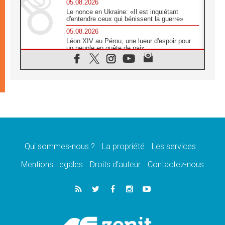
05.08.2026
Le nonce en Ukraine: «Il est inquiétant
d'entendre ceux qui bénissent la guerre»
05.08.2026
Léon XIV au Pérou, une lueur d'espoir pour
un peuple en quête de paix
05.08.2026
SCEAM: L'Église en Afrique vers
l'Assemblée ecclésiale de 2028 depuis
Addis-Abeba
05.08.2026
Le Pape exprime ses condoléances suite au
décès du cardinal Júlio Langa
05.08.2026
Le Pape attendu en novembre en Uruguay,
en Argentine et au Pérou
Qui sommes-nous ?
La propriété
Les services
05.08.2026
Mentions Legales
Droits d’auteur
Contactez-nous
Audience générale: la prière est un acte
d'espérance
04.08.2026
Léon XIV invite les Chevaliers de Colomb à
être des «prophètes de l'harmonie»
04.08.2026
Au Nigéria, attaques d'église, meurtre et