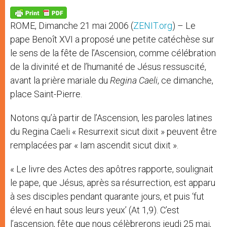
A
n
o
e
p
g
o
r
p
e
k
ROME, Dimanche 21 mai 2006 (
ZENIT.org
) – Le
r
pape Benoît XVI a proposé une petite catéchèse sur
le sens de la fête de l’Ascension, comme célébration
de la divinité et de l’humanité de Jésus ressuscité,
avant la prière mariale du
Regina Caeli
, ce dimanche,
place Saint-Pierre.
Notons qu’à partir de l’Ascension, les paroles latines
du Regina Caeli « Resurrexit sicut dixit » peuvent être
remplacées par « Iam ascendit sicut dixit ».
« Le livre des Actes des apôtres rapporte, soulignait
le pape, que Jésus, après sa résurrection, est apparu
à ses disciples pendant quarante jours, et puis ‘fut
élevé en haut sous leurs yeux’ (At 1,9). C’est
l’ascension, fête que nous célèbrerons jeudi 25 mai,