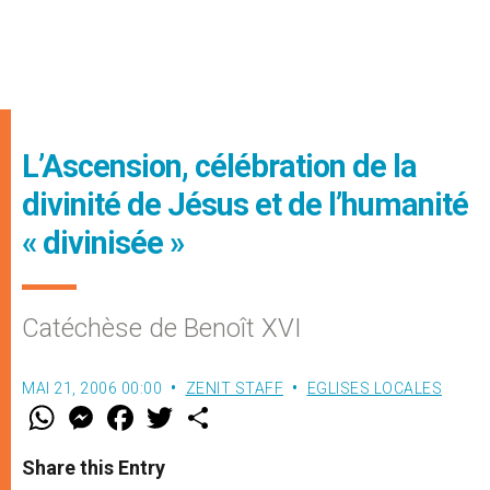
L’Ascension, célébration de la
divinité de Jésus et de l’humanité
« divinisée »
Catéchèse de Benoît XVI
MAI 21, 2006 00:00
ZENIT STAFF
EGLISES LOCALES
W
M
F
T
S
h
e
a
w
h
a
s
c
i
a
t
s
e
t
r
Share this Entry
s
e
b
t
e