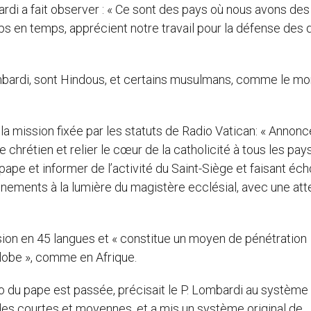
rdi a fait observer : « Ce sont des pays où nous avons des
s en temps, apprécient notre travail pour la défense des d
ombardi, sont Hindous, et certains musulmans, comme le mo
 la mission fixée par les statuts de Radio Vatican: « Annonc
chrétien et relier le cœur de la catholicité à tous les pay
ape et informer de l’activité du Saint-Siège et faisant éch
ènements à la lumière du magistère ecclésial, avec une att
usion en 45 langues et « constitue un moyen de pénétration
globe », comme en Afrique.
io du pape est passée, précisait le P. Lombardi au système
des courtes et moyennes, et a mis un système original de