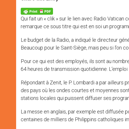
s
e
b
t
e
A
n
o
e
p
g
o
r
p
e
k
Qui fait un « clik » sur le lien avec Radio Vatican
r
remarque ce sous titre qui est en soi un programm
Le budget de la Radio, a indiqué le directeur génér
Beaucoup pour le Saint-Siège, mais peu si l’on con
Pour ce qui est des employés, ils sont au nombre d
64 heures de transmission quotidienne. L’emploi
Répondant à Zenit, le P. Lombardi a par ailleurs
des pays où les ondes courtes et moyennes sont
stations locales qui puissent diffuser ses progr
La messe en anglais, par exemple est diffusée pou
centaines de milliers de Philippins catholiques i