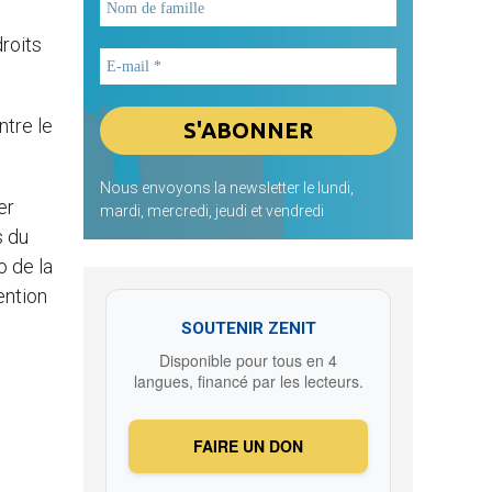
roits
ntre le
Nous envoyons la newsletter le lundi,
er
mardi, mercredi, jeudi et vendredi
s du
o de la
ention
SOUTENIR ZENIT
Disponible pour tous en 4
langues, financé par les lecteurs.
FAIRE UN DON