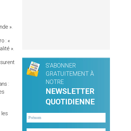
nde ».
o : «
lité ».
ssurent
S'ABONNER
GRATUITEMENT À
NOTRE
ns :
NEWSLETTER
es
QUOTIDIENNE
 les