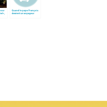
 pour
Quand le pape François
iel»,
devient un voyageur
Follo