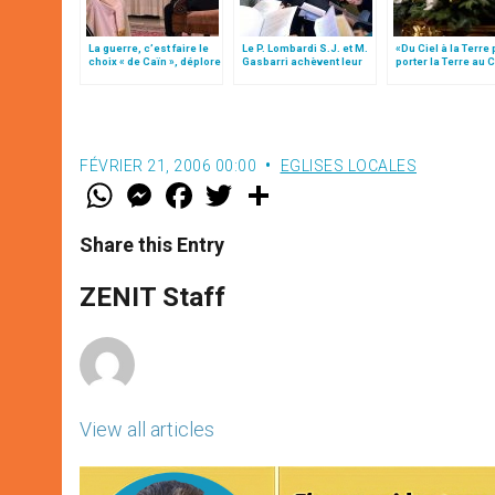
La guerre, c’est faire le
Le P. Lombardi S.J. et M.
«Du Ciel à la Terre
choix « de Caïn », déplore
Gasbarri achèvent leur
porter la Terre au C
le pape François
service à Radio Vatican
par Mgr Francesco 
FÉVRIER 21, 2006 00:00
EGLISES LOCALES
W
M
F
T
S
h
e
a
w
h
a
s
c
i
a
t
s
e
t
r
Share this Entry
s
e
b
t
e
A
n
o
e
p
g
o
r
ZENIT Staff
p
e
k
r
View all articles