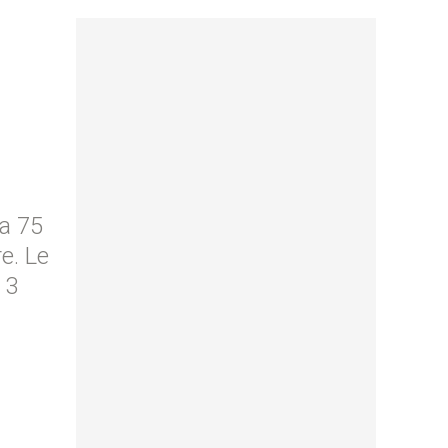
a 75
e. Le
 3