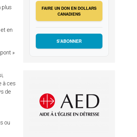
a plus
FAIRE UN DON EN DOLLARS
CANADIENS
 et en
S’ABONNER
 pont »
i,
e à ces
ys de
es ou