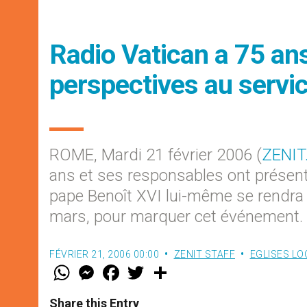
Radio Vatican a 75 ans
perspectives au service
ROME, Mardi 21 février 2006 (
ZENIT
ans et ses responsables ont présent
pape Benoît XVI lui-même se rendra a
mars, pour marquer cet événement.
FÉVRIER 21, 2006 00:00
ZENIT STAFF
EGLISES LO
W
M
F
T
S
h
e
a
w
h
a
s
c
i
a
t
s
e
t
r
Share this Entry