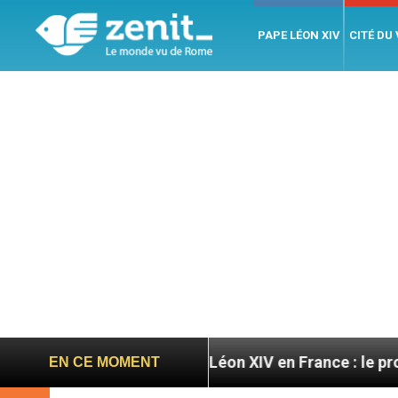
PAPE LÉON XIV
CITÉ DU
toires
Léon XIV en France : le programme détail
EN CE MOMENT