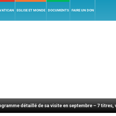
 VATICAN
EGLISE ET MONDE
DOCUMENTS
FAIRE UN DON
lé de sa visite en septembre – 7 titres, vendredi 7 aoû