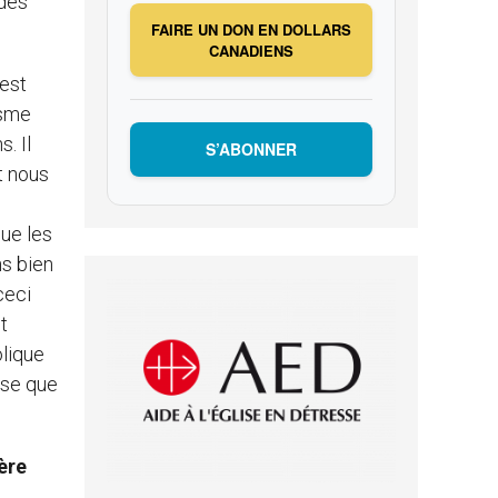
 des
FAIRE UN DON EN DOLLARS
CANADIENS
 est
isme
. Il
S’ABONNER
t nous
ue les
ns bien
ceci
t
olique
nse que
ère