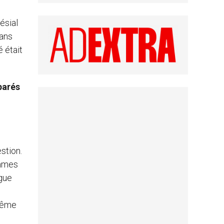
ésial
dans
é était
parés
stion.
ommes
ogue
ptême