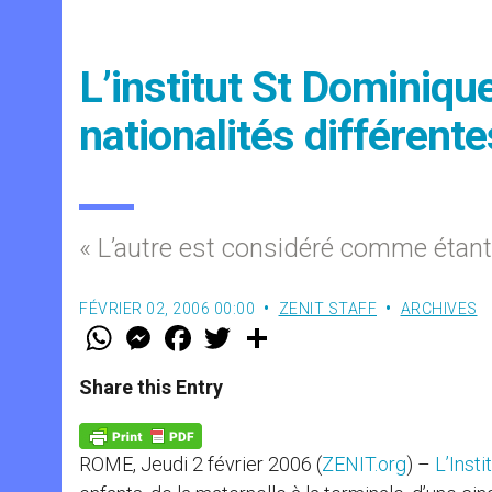
L’institut St Dominiq
nationalités différente
« L’autre est considéré comme étant
FÉVRIER 02, 2006 00:00
ZENIT STAFF
ARCHIVES
W
M
F
T
S
h
e
a
w
h
a
s
c
i
a
t
s
e
t
r
Share this Entry
s
e
b
t
e
A
n
o
e
p
g
o
r
p
e
k
ROME, Jeudi 2 février 2006 (
ZENIT.org
) –
L’Inst
r