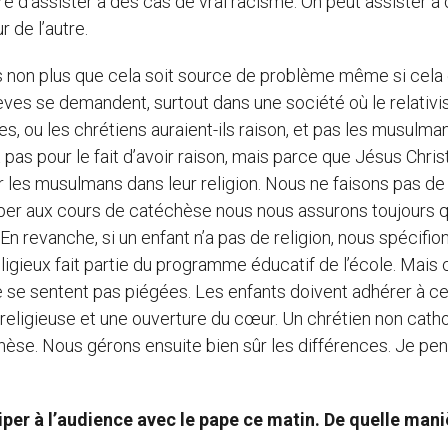
e d’assister à des cas de vrai racisme. On peut assister à
r de l’autre.
pas non plus que cela soit source de problème même si cela
ves se demandent, surtout dans une société où le relativ
s, ou les chrétiens auraient-ils raison, et pas les musulmans
t pas pour le fait d’avoir raison, mais parce que Jésus Chris
er les musulmans dans leur religion. Nous ne faisons pas de
per aux cours de catéchèse nous nous assurons toujours q
 En revanche, si un enfant n’a pas de religion, nous spécifio
ligieux fait partie du programme éducatif de l’école. Mais 
e se sentent pas piégées. Les enfants doivent adhérer à ce
religieuse et une ouverture du cœur. Un chrétien non cath
hèse. Nous gérons ensuite bien sûr les différences. Je pe
iper à l’audience avec le pape ce matin. De quelle mani