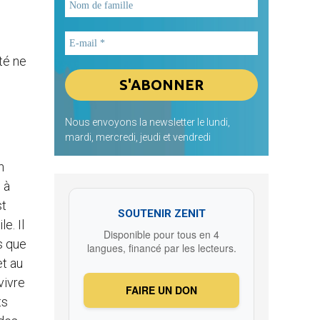
rté ne
Nous envoyons la newsletter le lundi,
mardi, mercredi, jeudi et vendredi
n
 à
st
SOUTENIR ZENIT
e. Il
Disponible pour tous en 4
s que
langues, financé par les lecteurs.
et au
vivre
FAIRE UN DON
ts