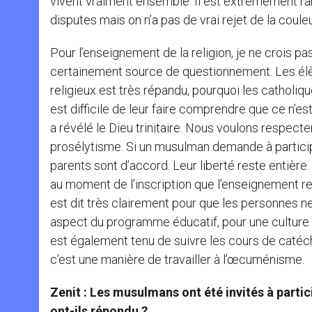
vivent vraiment ensemble. Il est extrêmement rar
disputes mais on n’a pas de vrai rejet de la couleu
Pour l’enseignement de la religion, je ne crois 
certainement source de questionnement. Les élè
religieux est très répandu, pourquoi les catholique
est difficile de leur faire comprendre que ce n’es
a révélé le Dieu trinitaire. Nous voulons respect
prosélytisme. Si un musulman demande à partici
parents sont d’accord. Leur liberté reste entière.
au moment de l’inscription que l’enseignement re
est dit très clairement pour que les personnes n
aspect du programme éducatif, pour une culture 
est également tenu de suivre les cours de catéc
c’est une manière de travailler à l’œcuménisme.
Zenit : Les musulmans ont été invités à partic
ont-ils répondu ?