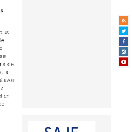
ts
 plus
le
ux
ous
insiste
t la
à avoir
ez
st en
 de