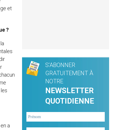
e
ège et
ue ?
la
ntales
dir
S'ABONNER
r
GRATUITEMENT À
 chacun
NOTRE
ême
NEWSLETTER
 les
QUOTIDIENNE
 en a