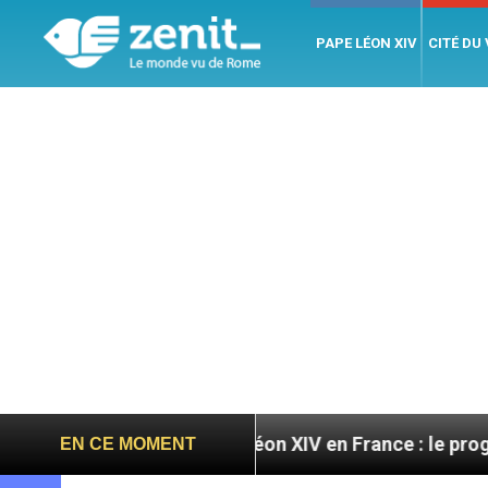
PAPE LÉON XIV
CITÉ DU
oires
Léon XIV en France : le programme détaillé
EN CE MOMENT