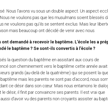
usé. Nous l’avons vu sous un double aspect. Un aspect eccl
 ». Nous ne voulions pas que les musulmans soient blessés 
s ne voulions pas qu’ils se sentent exclus. Mais leur libert
maison mais beaucoup ont décidé de venir avec nous.
s ont demandé à recevoir le baptême. L’école les a pré
ndé le baptême ? Se sont-ils convertis à l’école ?
osés la question du baptême en assistant aux cours de
encé son cheminement vers le baptême cette année avait
sieurs grands (au-delà de la quatrième) qui se posent la que
e le baptême mais les parents ne sont pas d’accord, nous s
ardant ce désir dans son cœur. Mais nous entamons le dial
le désir, il finit par convaincre ses parents. Il est vrai que
 aussi d’avoir vu des parents non croyants assister au ba