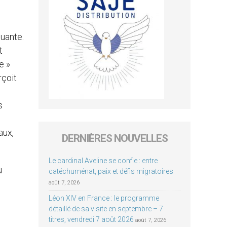
uante.
t
e »
rçoit
s
aux,
DERNIÈRES NOUVELLES
Le cardinal Aveline se confie : entre
u
catéchuménat, paix et défis migratoires
août 7, 2026
Léon XIV en France : le programme
détaillé de sa visite en septembre – 7
titres, vendredi 7 août 2026
août 7, 2026