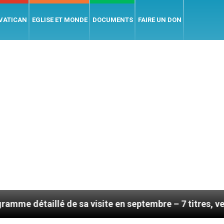
 VATICAN
EGLISE ET MONDE
DOCUMENTS
FAIRE UN DON
 de sa visite en septembre – 7 titres, vendredi 7 août