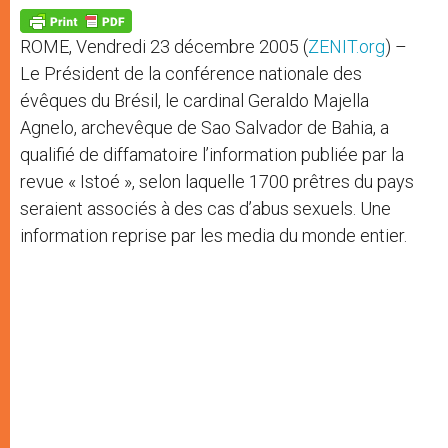
A
n
o
e
p
g
o
r
p
e
k
ROME, Vendredi 23 décembre 2005 (
ZENIT.org
) –
r
Le Président de la conférence nationale des
évêques du Brésil, le cardinal Geraldo Majella
Agnelo, archevêque de Sao Salvador de Bahia, a
qualifié de diffamatoire l’information publiée par la
revue « Istoé », selon laquelle 1700 prêtres du pays
seraient associés à des cas d’abus sexuels. Une
information reprise par les media du monde entier.