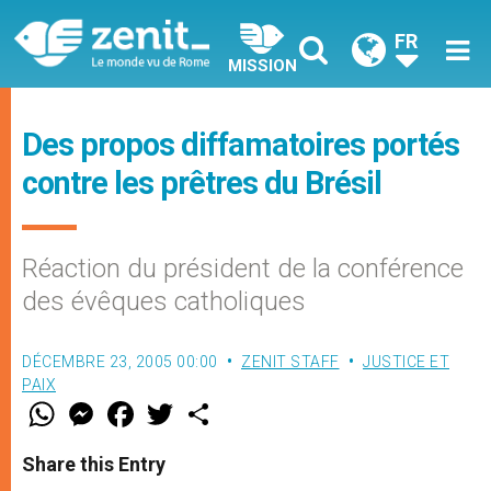
FR
MISSION
Des propos diffamatoires portés
contre les prêtres du Brésil
Réaction du président de la conférence
des évêques catholiques
DÉCEMBRE 23, 2005 00:00
ZENIT STAFF
JUSTICE ET
PAIX
W
M
F
T
S
h
e
a
w
h
a
s
c
i
a
t
s
e
t
r
Share this Entry
s
e
b
t
e